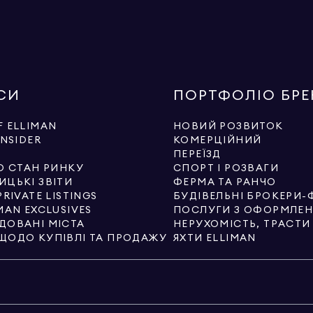
СИ
ПОРТФОЛІО БР
 ELLIMAN
НОВИЙ РОЗВИТОК
INSIDER
КОМЕРЦІЙНИЙ
И
ПЕРЕЇЗД
О СТАН РИНКУ
СПОРТ І РОЗВАГИ
ИЦЬКІ ЗВІТИ
ФЕРМА ТА РАНЧО
PRIVATE LISTINGS
БУДІВЕЛЬНІ БРОКЕРИ-
MAN EXCLUSIVES
ДОВАНІ МІСТА
НЕРУХОМІСТЬ, ТРАСТ
ЩОДО КУПІВЛІ ТА ПРОДАЖУ
ЯХТИ ELLIMAN