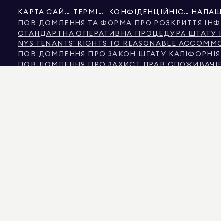
КАРТА САЙТУ
ТЕРМІНИ
КОНФІДЕНЦІЙНІСТЬ
ПОВІДОМЛЕННЯ ТА ФОРМА ПРО РОЗКРИТТЯ ІНФ
СТАНДАРТНА ОПЕРАТИВНА ПРОЦЕДУРА ШТАТУ
NYS TENANTS' RIGHTS TO REASONABLE ACCOMMOD
ПОВІДОМЛЕННЯ ПРО ЗАКОН ШТАТУ КАЛІФОРНІ
ПОВІДОМЛЕННЯ ПРО ЗАХИСТ ПРАВ СПОЖИВАЧІВ
ІНФОРМАЦІЯ КОМІСІЇ З НЕРУХОМОСТІ ШТАТУ Т
ТЕКСТ ЗАКОНУ ПРО ПРАВА ЛЮДИНИ МІСТА НЬ
КОМІСІЯ З ПРАВ ЛЮДИНИ МІСТА НЬЮ-ЙОРКА
ДЖЕРЕЛО ІНФОРМАЦІЇ ПРО ДИСКРИМІНАЦІЮ ЗА
НЬЮ-ЙОРК ДЖЕРЕЛО ДОХОДУ ДИСКРИМІНАЦІЯ Ч
ДЖЕРЕЛОМ ВІДОБРАЖЕНИХ ДАНИХ Є ВЛАСНИК НЕРУХОМОСТІ АБО ПУБЛІЧНІ ДА
НЕКОМЕРЦІЙНУ НЕРУХОМІСТЬ НАДАЄТЬСЯ ВИКЛЮЧНО ДЛЯ ОСОБИСТОГО, НЕ
575 MADISON AVENUE, NEW YORK, NY 10022.
212.891.7000
© 2026 DOUGLAS ELLI
ЦІЛЕЙ. ХОЧА ЦЯ ІНФОРМАЦІЯ ВВАЖАЄТЬСЯ КОРЕКТНОЮ, ВОНА МОЖЕ МІСТИТ
КІЛЬКІСТЮ КІМНАТ, КІЛЬКІСТЮ СПАЛЕНЬ ТА ШКІЛЬНИМ ОКРУГОМ У СПИСКАХ
ЗАБЕЗПЕЧЕННЯ. ДАНІ ВІДНОВЛЕНО 7 СЕРП. 2026 РОКУ О 4:02 ДП.
ДУГЛАС ЕЛЛІМАН Є ЛІЦЕНЗОВАНИМ БРОКЕРОМ НЕРУХОМОСТІ В КАЛІФОРНІЇ З ЛІЦ
ФЛОРІДІ З ЛІЦЕНЗІЄЮ № CQ1020232, У МЕРІЛЕНДІ З ЛІЦЕНЗІЄЮ № 645270, У МА
ЛІЦЕНЗІЄЮ № 9008706 ТА ВІРДЖІНІЯ З ЛІЦЕНЗІЄЮ № 0226035659.
ШАХРАЇ ВИДАЮТЬ СЕБЕ ЗА АГЕНТІВ З НЕРУХОМОСТІ ТА ВИКОРИСТОВУЮТЬ А
ЗВЕРНІТЬСЯ БЕЗПОСЕРЕДНЬО ДО АГЕНТА ЧЕРЕЗ ПОСИЛАННЯ «АГЕНТИ» У ВЕР
ЗАКОНОМ ШТАТУ НЬЮ-ЙОРК. ЯКЩО ВИ ОТРИМАЛИ ПІДОЗРІЛЕ ЗАПИТАННЯ ПРО