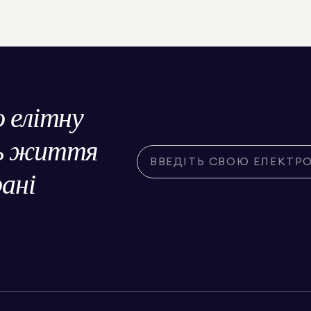
о елітну
ль життя
рані