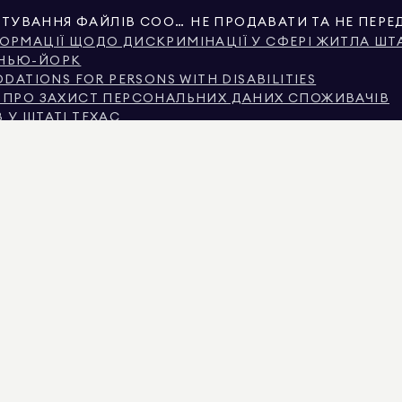
НАЛАШТУВАННЯ ФАЙЛІВ COOKIE
ОРМАЦІЇ ЩОДО ДИСКРИМІНАЦІЇ У СФЕРІ ЖИТЛА ШТ
 НЬЮ-ЙОРК
ATIONS FOR PERSONS WITH DISABILITIES
Я ПРО ЗАХИСТ ПЕРСОНАЛЬНИХ ДАНИХ СПОЖИВАЧІВ
 У ШТАТІ ТЕХАС
ЕХАС ПРО БРОКЕРСЬКІ ПОСЛУГИ
Ю-ЙОРКА
 МІСЦЕМ ДОХОДУ В МІСТІ НЬЮ-ЙОРК
АСТІ ЗАПИТАННЯ ОРЕНДАРІВ
НІ, НАДАНІ НЕВЛАДНИМИ ТРЕТЬОЮ СТОРОНОЮ. ВІН ВВАЖАЄТЬСЯ НАДІЙНИМ, АЛЕ НЕ
КОМЕРЦІЙНОГО ВИКОРИСТАННЯ.
MAN REAL ESTATE. РІВНІ МОЖЛИВОСТІ ПРАЦЕВЛАШТУВАННЯ. ВСІ МАТЕРІАЛИ, ПРЕДС
И ПОМИЛКИ, ПРОПУСКИ, ЗМІНИ АБО БУТИ ВИЛУЧЕНА БЕЗ ПОПЕРЕДЖЕННЯ. ВСЯ ІНФ
 НЕРУХОМОСТІ, ПОВИННА БУТИ ПЕРЕВІРЕНА ВАШИМ ВЛАСНИМ АДВОКАТОМ, АРХІТЕК
ЕНЗІЄЮ № 01947727, В КОЛОРАДО З ЛІЦЕНЗІЄЮ № EC100053892, В КОННЕКТИКУТІ З ЛІ
САЧУСЕТСІ З ЛІЦЕНЗІЄЮ № 422764, У НЕВАДІ З ЛІЦЕНЗІЄЮ № 1454643, НЬЮ-ДЖЕРСІ З Л
КТИВНІ ОГОЛОШЕННЯ, ЩОБ ВИМАГАТИ ФАЛЬШИВІ ДЕПОЗИТИ. ЯКЩО ВИ МАЄТЕ ПИТАНН
ХНЬОМУ МЕНЮ. DOUGLAS ELLIMAN НІКОЛИ НЕ ПРОСИТЬ ЖОДНИХ ПЛАТЕЖІВ ЗА РЕЗЕРВ
 ГРОШІ, НЕ НАДСИЛАЙТЕ КОШТИ. ПОВІДОМТЕ ПРО ЦЕ ДЕПАРТАМЕНТ ДЕРЖАВНИХ СПР