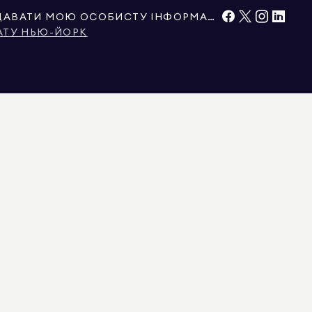
НЕ ПРОДАВАТИ ТА НЕ ПЕРЕДАВАТИ МОЮ ОСОБИСТУ ІНФОРМАЦІЮ
АТУ НЬЮ-ЙОРК
 ГАРАНТУЄТЬСЯ. ДЛЯ ГЛЯДАЧІВ З КОЛОРАДО ІНФОРМАЦІЯ ПРО
ТАВЛЕНІ В ЦЬОМУ ДОКУМЕНТІ, ПРИЗНАЧЕНІ ВИКЛЮЧНО ДЛЯ ІНФОРМАЦІЙНИХ
ОРМАЦІЯ ПРО НЕРУХОМІСТЬ, ВКЛЮЧАЮЧИ, АЛЕ НЕ ОБМЕЖУЮЧИСЬ, ПЛОЩЕЮ,
ТОРОМ АБО ЕКСПЕРТОМ ІЗ ЗОНУВАННЯ. РІВНІ МОЖЛИВОСТІ ЖИТЛОВОГО
ЦЕНЗІЄЮ № REB.0314827, У ОКРУЗІ КОЛУМБІЯ З ЛІЦЕНЗІЄЮ № REO40000160, У
ІЦЕНЗІЄЮ № 0572105, НЬЮ-ЙОРК З ЛІЦЕНЗІЄЮ № 10991211812, ТЕКСАС З
Я ЩОДО ЛЕГІТИМНОСТІ АГЕНТА АБО ОГОЛОШЕННЯ DOUGLAS ELLIMAN,
УВАННЯ, УТРИМАННЯ АБО ОГЛЯД НЕРУХОМОСТІ. ЦІ ПЛАТИ ЗАБОРОНЕНІ
АВ ШТАТУ НЬЮ-ЙОРК ТА ДУГЛАСА ЕЛЛІМАНА. ВИ МОЖЕТЕ ОЗНАЙОМИТИСЯ З