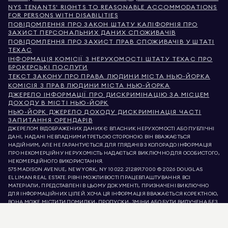
NYS TENANTS' RIGHTS TO REASONABLE ACCOMMODATIONS
FOR PERSONS WITH DISABILITIES
ПОВІДОМЛЕННЯ ПРО ЗАКОН ШТАТУ КАЛІФОРНІЯ ПРО
ЗАХИСТ ПЕРСОНАЛЬНИХ ДАНИХ СПОЖИВАЧІВ
ПОВІДОМЛЕННЯ ПРО ЗАХИСТ ПРАВ СПОЖИВАЧІВ У ШТАТІ
ТЕХАС
ІНФОРМАЦІЯ КОМІСІЇ З НЕРУХОМОСТІ ШТАТУ ТЕХАС ПРО
БРОКЕРСЬКІ ПОСЛУГИ
ТЕКСТ ЗАКОНУ ПРО ПРАВА ЛЮДИНИ МІСТА НЬЮ-ЙОРКА
КОМІСІЯ З ПРАВ ЛЮДИНИ МІСТА НЬЮ-ЙОРКА
ДЖЕРЕЛО ІНФОРМАЦІЇ ПРО ДИСКРИМІНАЦІЮ ЗА МІСЦЕМ
ДОХОДУ В МІСТІ НЬЮ-ЙОРК
НЬЮ-ЙОРК ДЖЕРЕЛО ДОХОДУ ДИСКРИМІНАЦІЯ ЧАСТІ
ЗАПИТАННЯ ОРЕНДАРІВ
ДЖЕРЕЛОМ ВІДОБРАЖЕНИХ ДАНИХ Є ВЛАСНИК НЕРУХОМОСТІ АБО ПУБЛІЧНІ
ДАНІ, НАДАНІ НЕВЛАДНИМИ ТРЕТЬОЮ СТОРОНОЮ. ВІН ВВАЖАЄТЬСЯ
НАДІЙНИМ, АЛЕ НЕ ГАРАНТУЄТЬСЯ. ДЛЯ ГЛЯДАЧІВ З КОЛОРАДО ІНФОРМАЦІЯ
ПРО НЕКОМЕРЦІЙНУ НЕРУХОМІСТЬ НАДАЄТЬСЯ ВИКЛЮЧНО ДЛЯ ОСОБИСТОГО,
НЕКОМЕРЦІЙНОГО ВИКОРИСТАННЯ.
575 MADISON AVENUE, NEW YORK, NY 10022.
212.891.7000
© 2026 DOUGLAS
ELLIMAN REAL ESTATE. РІВНІ МОЖЛИВОСТІ ПРАЦЕВЛАШТУВАННЯ. ВСІ
МАТЕРІАЛИ, ПРЕДСТАВЛЕНІ В ЦЬОМУ ДОКУМЕНТІ, ПРИЗНАЧЕНІ ВИКЛЮЧНО
ДЛЯ ІНФОРМАЦІЙНИХ ЦІЛЕЙ. ХОЧА ЦЯ ІНФОРМАЦІЯ ВВАЖАЄТЬСЯ КОРЕКТНОЮ,
ВОНА МОЖЕ МІСТИТИ ПОМИЛКИ, ПРОПУСКИ, ЗМІНИ АБО БУТИ ВИЛУЧЕНА БЕЗ
ПОПЕРЕДЖЕННЯ. ВСЯ ІНФОРМАЦІЯ ПРО НЕРУХОМІСТЬ, ВКЛЮЧАЮЧИ, АЛЕ НЕ
ОБМЕЖУЮЧИСЬ, ПЛОЩЕЮ, КІЛЬКІСТЮ КІМНАТ, КІЛЬКІСТЮ СПАЛЕНЬ ТА
ШКІЛЬНИМ ОКРУГОМ У СПИСКАХ НЕРУХОМОСТІ, ПОВИННА БУТИ ПЕРЕВІРЕНА