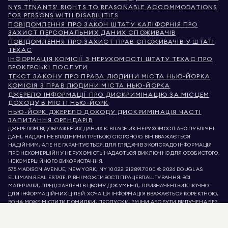
NYS TENANTS' RIGHTS TO REASONABLE ACCOMMODATIONS
FOR PERSONS WITH DISABILITIES
ПОВІДОМЛЕННЯ ПРО ЗАКОН ШТАТУ КАЛІФОРНІЯ ПРО
ЗАХИСТ ПЕРСОНАЛЬНИХ ДАНИХ СПОЖИВАЧІВ
ПОВІДОМЛЕННЯ ПРО ЗАХИСТ ПРАВ СПОЖИВАЧІВ У ШТАТІ
ТЕХАС
ІНФОРМАЦІЯ КОМІСІЇ З НЕРУХОМОСТІ ШТАТУ ТЕХАС ПРО
БРОКЕРСЬКІ ПОСЛУГИ
ТЕКСТ ЗАКОНУ ПРО ПРАВА ЛЮДИНИ МІСТА НЬЮ-ЙОРКА
КОМІСІЯ З ПРАВ ЛЮДИНИ МІСТА НЬЮ-ЙОРКА
ДЖЕРЕЛО ІНФОРМАЦІЇ ПРО ДИСКРИМІНАЦІЮ ЗА МІСЦЕМ
ДОХОДУ В МІСТІ НЬЮ-ЙОРК
НЬЮ-ЙОРК ДЖЕРЕЛО ДОХОДУ ДИСКРИМІНАЦІЯ ЧАСТІ
ЗАПИТАННЯ ОРЕНДАРІВ
ДЖЕРЕЛОМ ВІДОБРАЖЕНИХ ДАНИХ Є ВЛАСНИК НЕРУХОМОСТІ АБО ПУБЛІЧНІ
ДАНІ, НАДАНІ НЕВЛАДНИМИ ТРЕТЬОЮ СТОРОНОЮ. ВІН ВВАЖАЄТЬСЯ
НАДІЙНИМ, АЛЕ НЕ ГАРАНТУЄТЬСЯ. ДЛЯ ГЛЯДАЧІВ З КОЛОРАДО ІНФОРМАЦІЯ
ПРО НЕКОМЕРЦІЙНУ НЕРУХОМІСТЬ НАДАЄТЬСЯ ВИКЛЮЧНО ДЛЯ ОСОБИСТОГО,
НЕКОМЕРЦІЙНОГО ВИКОРИСТАННЯ.
575 MADISON AVENUE, NEW YORK, NY 10022.
212.891.7000
© 2026 DOUGLAS
ELLIMAN REAL ESTATE. РІВНІ МОЖЛИВОСТІ ПРАЦЕВЛАШТУВАННЯ. ВСІ
МАТЕРІАЛИ, ПРЕДСТАВЛЕНІ В ЦЬОМУ ДОКУМЕНТІ, ПРИЗНАЧЕНІ ВИКЛЮЧНО
ДЛЯ ІНФОРМАЦІЙНИХ ЦІЛЕЙ. ХОЧА ЦЯ ІНФОРМАЦІЯ ВВАЖАЄТЬСЯ КОРЕКТНОЮ,
ВОНА МОЖЕ МІСТИТИ ПОМИЛКИ, ПРОПУСКИ, ЗМІНИ АБО БУТИ ВИЛУЧЕНА БЕЗ
ПОПЕРЕДЖЕННЯ. ВСЯ ІНФОРМАЦІЯ ПРО НЕРУХОМІСТЬ, ВКЛЮЧАЮЧИ, АЛЕ НЕ
ОБМЕЖУЮЧИСЬ, ПЛОЩЕЮ, КІЛЬКІСТЮ КІМНАТ, КІЛЬКІСТЮ СПАЛЕНЬ ТА
ШКІЛЬНИМ ОКРУГОМ У СПИСКАХ НЕРУХОМОСТІ, ПОВИННА БУТИ ПЕРЕВІРЕНА