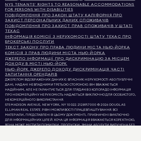
NYS TENANTS' RIGHTS TO REASONABLE ACCOMMODATIONS
FOR PERSONS WITH DISABILITIES
ПОВІДОМЛЕННЯ ПРО ЗАКОН ШТАТУ КАЛІФОРНІЯ ПРО
ЗАХИСТ ПЕРСОНАЛЬНИХ ДАНИХ СПОЖИВАЧІВ
ПОВІДОМЛЕННЯ ПРО ЗАХИСТ ПРАВ СПОЖИВАЧІВ У ШТАТІ
ТЕХАС
ІНФОРМАЦІЯ КОМІСІЇ З НЕРУХОМОСТІ ШТАТУ ТЕХАС ПРО
БРОКЕРСЬКІ ПОСЛУГИ
ТЕКСТ ЗАКОНУ ПРО ПРАВА ЛЮДИНИ МІСТА НЬЮ-ЙОРКА
КОМІСІЯ З ПРАВ ЛЮДИНИ МІСТА НЬЮ-ЙОРКА
ДЖЕРЕЛО ІНФОРМАЦІЇ ПРО ДИСКРИМІНАЦІЮ ЗА МІСЦЕМ
ДОХОДУ В МІСТІ НЬЮ-ЙОРК
НЬЮ-ЙОРК ДЖЕРЕЛО ДОХОДУ ДИСКРИМІНАЦІЯ ЧАСТІ
ЗАПИТАННЯ ОРЕНДАРІВ
ДЖЕРЕЛОМ ВІДОБРАЖЕНИХ ДАНИХ Є ВЛАСНИК НЕРУХОМОСТІ АБО ПУБЛІЧНІ
ДАНІ, НАДАНІ НЕВЛАДНИМИ ТРЕТЬОЮ СТОРОНОЮ. ВІН ВВАЖАЄТЬСЯ
НАДІЙНИМ, АЛЕ НЕ ГАРАНТУЄТЬСЯ. ДЛЯ ГЛЯДАЧІВ З КОЛОРАДО ІНФОРМАЦІЯ
ПРО НЕКОМЕРЦІЙНУ НЕРУХОМІСТЬ НАДАЄТЬСЯ ВИКЛЮЧНО ДЛЯ ОСОБИСТОГО,
НЕКОМЕРЦІЙНОГО ВИКОРИСТАННЯ.
575 MADISON AVENUE, NEW YORK, NY 10022.
212.891.7000
© 2026 DOUGLAS
ELLIMAN REAL ESTATE. РІВНІ МОЖЛИВОСТІ ПРАЦЕВЛАШТУВАННЯ. ВСІ
МАТЕРІАЛИ, ПРЕДСТАВЛЕНІ В ЦЬОМУ ДОКУМЕНТІ, ПРИЗНАЧЕНІ ВИКЛЮЧНО
ДЛЯ ІНФОРМАЦІЙНИХ ЦІЛЕЙ. ХОЧА ЦЯ ІНФОРМАЦІЯ ВВАЖАЄТЬСЯ КОРЕКТНОЮ,
ВОНА МОЖЕ МІСТИТИ ПОМИЛКИ, ПРОПУСКИ, ЗМІНИ АБО БУТИ ВИЛУЧЕНА БЕЗ
ПОПЕРЕДЖЕННЯ. ВСЯ ІНФОРМАЦІЯ ПРО НЕРУХОМІСТЬ, ВКЛЮЧАЮЧИ, АЛЕ НЕ
ОБМЕЖУЮЧИСЬ, ПЛОЩЕЮ, КІЛЬКІСТЮ КІМНАТ, КІЛЬКІСТЮ СПАЛЕНЬ ТА
ШКІЛЬНИМ ОКРУГОМ У СПИСКАХ НЕРУХОМОСТІ, ПОВИННА БУТИ ПЕРЕВІРЕНА