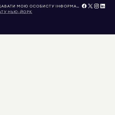
НЕ ПРОДАВАТИ ТА НЕ ПЕРЕДАВАТИ МОЮ ОСОБИСТУ ІНФОРМАЦІЮ
АТУ НЬЮ-ЙОРК
 ГАРАНТУЄТЬСЯ. ДЛЯ ГЛЯДАЧІВ З КОЛОРАДО ІНФОРМАЦІЯ ПРО
ТАВЛЕНІ В ЦЬОМУ ДОКУМЕНТІ, ПРИЗНАЧЕНІ ВИКЛЮЧНО ДЛЯ ІНФОРМАЦІЙНИХ
ОРМАЦІЯ ПРО НЕРУХОМІСТЬ, ВКЛЮЧАЮЧИ, АЛЕ НЕ ОБМЕЖУЮЧИСЬ, ПЛОЩЕЮ,
ТОРОМ АБО ЕКСПЕРТОМ ІЗ ЗОНУВАННЯ. РІВНІ МОЖЛИВОСТІ ЖИТЛОВОГО
ЦЕНЗІЄЮ № REB.0314827, У ОКРУЗІ КОЛУМБІЯ З ЛІЦЕНЗІЄЮ № REO40000160, У
ІЦЕНЗІЄЮ № 0572105, НЬЮ-ЙОРК З ЛІЦЕНЗІЄЮ № 10991211812, ТЕКСАС З
Я ЩОДО ЛЕГІТИМНОСТІ АГЕНТА АБО ОГОЛОШЕННЯ DOUGLAS ELLIMAN,
УВАННЯ, УТРИМАННЯ АБО ОГЛЯД НЕРУХОМОСТІ. ЦІ ПЛАТИ ЗАБОРОНЕНІ
АВ ШТАТУ НЬЮ-ЙОРК ТА ДУГЛАСА ЕЛЛІМАНА. ВИ МОЖЕТЕ ОЗНАЙОМИТИСЯ З