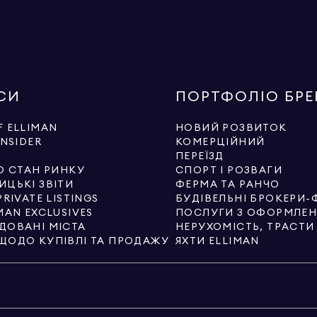
СИ
ПОРТФОЛІО БР
 ELLIMAN
НОВИЙ РОЗВИТОК
INSIDER
КОМЕРЦІЙНИЙ
И
ПЕРЕЇЗД
О СТАН РИНКУ
СПОРТ І РОЗВАГИ
ИЦЬКІ ЗВІТИ
ФЕРМА ТА РАНЧО
PRIVATE LISTINGS
БУДІВЕЛЬНІ БРОКЕРИ-
MAN EXCLUSIVES
ДОВАНІ МІСТА
НЕРУХОМІСТЬ, ТРАСТ
ЩОДО КУПІВЛІ ТА ПРОДАЖУ
ЯХТИ ELLIMAN