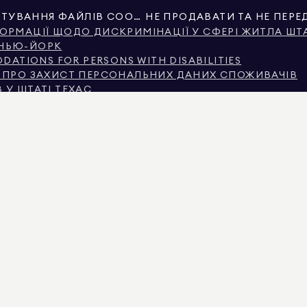
НАЛАШТУВАННЯ ФАЙЛІВ COOKIE
ОРМАЦІЇ ЩОДО ДИСКРИМІНАЦІЇ У СФЕРІ ЖИТЛА ШТ
 НЬЮ-ЙОРК
ATIONS FOR PERSONS WITH DISABILITIES
Я ПРО ЗАХИСТ ПЕРСОНАЛЬНИХ ДАНИХ СПОЖИВАЧІВ
 У ШТАТІ ТЕХАС
ЕХАС ПРО БРОКЕРСЬКІ ПОСЛУГИ
Ю-ЙОРКА
 МІСЦЕМ ДОХОДУ В МІСТІ НЬЮ-ЙОРК
АСТІ ЗАПИТАННЯ ОРЕНДАРІВ
НІ, НАДАНІ НЕВЛАДНИМИ ТРЕТЬОЮ СТОРОНОЮ. ВІН ВВАЖАЄТЬСЯ НАДІЙНИМ, АЛЕ НЕ
КОМЕРЦІЙНОГО ВИКОРИСТАННЯ.
MAN REAL ESTATE. РІВНІ МОЖЛИВОСТІ ПРАЦЕВЛАШТУВАННЯ. ВСІ МАТЕРІАЛИ, ПРЕДС
И ПОМИЛКИ, ПРОПУСКИ, ЗМІНИ АБО БУТИ ВИЛУЧЕНА БЕЗ ПОПЕРЕДЖЕННЯ. ВСЯ ІНФ
 НЕРУХОМОСТІ, ПОВИННА БУТИ ПЕРЕВІРЕНА ВАШИМ ВЛАСНИМ АДВОКАТОМ, АРХІТЕК
ЕНЗІЄЮ № 01947727, В КОЛОРАДО З ЛІЦЕНЗІЄЮ № EC100053892, В КОННЕКТИКУТІ З ЛІ
САЧУСЕТСІ З ЛІЦЕНЗІЄЮ № 422764, У НЕВАДІ З ЛІЦЕНЗІЄЮ № 1454643, НЬЮ-ДЖЕРСІ З Л
КТИВНІ ОГОЛОШЕННЯ, ЩОБ ВИМАГАТИ ФАЛЬШИВІ ДЕПОЗИТИ. ЯКЩО ВИ МАЄТЕ ПИТАНН
ХНЬОМУ МЕНЮ. DOUGLAS ELLIMAN НІКОЛИ НЕ ПРОСИТЬ ЖОДНИХ ПЛАТЕЖІВ ЗА РЕЗЕРВ
 ГРОШІ, НЕ НАДСИЛАЙТЕ КОШТИ. ПОВІДОМТЕ ПРО ЦЕ ДЕПАРТАМЕНТ ДЕРЖАВНИХ СПР