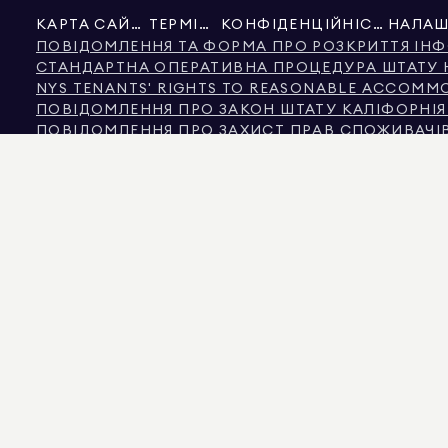
КАРТА САЙТУ
ТЕРМІНИ
КОНФІДЕНЦІЙНІСТЬ
ПОВІДОМЛЕННЯ ТА ФОРМА ПРО РОЗКРИТТЯ ІНФ
СТАНДАРТНА ОПЕРАТИВНА ПРОЦЕДУРА ШТАТУ
NYS TENANTS' RIGHTS TO REASONABLE ACCOMMOD
ПОВІДОМЛЕННЯ ПРО ЗАКОН ШТАТУ КАЛІФОРНІ
ПОВІДОМЛЕННЯ ПРО ЗАХИСТ ПРАВ СПОЖИВАЧІВ
ІНФОРМАЦІЯ КОМІСІЇ З НЕРУХОМОСТІ ШТАТУ Т
ТЕКСТ ЗАКОНУ ПРО ПРАВА ЛЮДИНИ МІСТА НЬ
КОМІСІЯ З ПРАВ ЛЮДИНИ МІСТА НЬЮ-ЙОРКА
ДЖЕРЕЛО ІНФОРМАЦІЇ ПРО ДИСКРИМІНАЦІЮ ЗА
НЬЮ-ЙОРК ДЖЕРЕЛО ДОХОДУ ДИСКРИМІНАЦІЯ Ч
ДЖЕРЕЛОМ ВІДОБРАЖЕНИХ ДАНИХ Є ВЛАСНИК НЕРУХОМОСТІ АБО ПУБЛІЧНІ ДА
НЕКОМЕРЦІЙНУ НЕРУХОМІСТЬ НАДАЄТЬСЯ ВИКЛЮЧНО ДЛЯ ОСОБИСТОГО, НЕ
575 MADISON AVENUE, NEW YORK, NY 10022.
212.891.7000
© 2026 DOUGLAS ELLI
ЦІЛЕЙ. ХОЧА ЦЯ ІНФОРМАЦІЯ ВВАЖАЄТЬСЯ КОРЕКТНОЮ, ВОНА МОЖЕ МІСТИТ
КІЛЬКІСТЮ КІМНАТ, КІЛЬКІСТЮ СПАЛЕНЬ ТА ШКІЛЬНИМ ОКРУГОМ У СПИСКАХ
ЗАБЕЗПЕЧЕННЯ. ДАНІ ВІДНОВЛЕНО 7 СЕРП. 2026 РОКУ О 8:56 ПП.
ДУГЛАС ЕЛЛІМАН Є ЛІЦЕНЗОВАНИМ БРОКЕРОМ НЕРУХОМОСТІ В КАЛІФОРНІЇ З ЛІЦ
ФЛОРІДІ З ЛІЦЕНЗІЄЮ № CQ1020232, У МЕРІЛЕНДІ З ЛІЦЕНЗІЄЮ № 645270, У МА
ЛІЦЕНЗІЄЮ № 9008706 ТА ВІРДЖІНІЯ З ЛІЦЕНЗІЄЮ № 0226035659.
ШАХРАЇ ВИДАЮТЬ СЕБЕ ЗА АГЕНТІВ З НЕРУХОМОСТІ ТА ВИКОРИСТОВУЮТЬ А
ЗВЕРНІТЬСЯ БЕЗПОСЕРЕДНЬО ДО АГЕНТА ЧЕРЕЗ ПОСИЛАННЯ «АГЕНТИ» У ВЕР
ЗАКОНОМ ШТАТУ НЬЮ-ЙОРК. ЯКЩО ВИ ОТРИМАЛИ ПІДОЗРІЛЕ ЗАПИТАННЯ ПРО