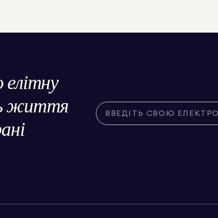
о елітну
ль життя
рані