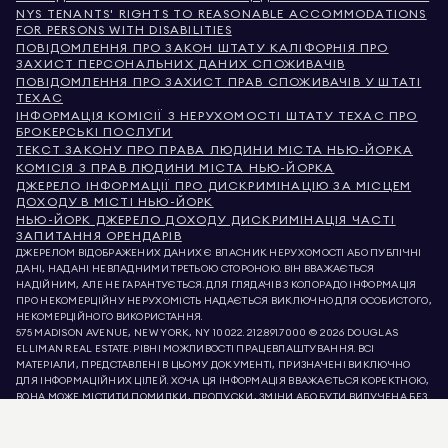
NYS TENANTS' RIGHTS TO REASONABLE ACCOMMODATIONS
FOR PERSONS WITH DISABILITIES
ПОВІДОМЛЕННЯ ПРО ЗАКОН ШТАТУ КАЛІФОРНІЯ ПРО
ЗАХИСТ ПЕРСОНАЛЬНИХ ДАНИХ СПОЖИВАЧІВ
ПОВІДОМЛЕННЯ ПРО ЗАХИСТ ПРАВ СПОЖИВАЧІВ У ШТАТІ
ТЕХАС
ІНФОРМАЦІЯ КОМІСІЇ З НЕРУХОМОСТІ ШТАТУ ТЕХАС ПРО
БРОКЕРСЬКІ ПОСЛУГИ
ТЕКСТ ЗАКОНУ ПРО ПРАВА ЛЮДИНИ МІСТА НЬЮ-ЙОРКА
КОМІСІЯ З ПРАВ ЛЮДИНИ МІСТА НЬЮ-ЙОРКА
ДЖЕРЕЛО ІНФОРМАЦІЇ ПРО ДИСКРИМІНАЦІЮ ЗА МІСЦЕМ
ДОХОДУ В МІСТІ НЬЮ-ЙОРК
НЬЮ-ЙОРК ДЖЕРЕЛО ДОХОДУ ДИСКРИМІНАЦІЯ ЧАСТІ
ЗАПИТАННЯ ОРЕНДАРІВ
ДЖЕРЕЛОМ ВІДОБРАЖЕНИХ ДАНИХ Є ВЛАСНИК НЕРУХОМОСТІ АБО ПУБЛІЧНІ
ДАНІ, НАДАНІ НЕВЛАДНИМИ ТРЕТЬОЮ СТОРОНОЮ. ВІН ВВАЖАЄТЬСЯ
НАДІЙНИМ, АЛЕ НЕ ГАРАНТУЄТЬСЯ. ДЛЯ ГЛЯДАЧІВ З КОЛОРАДО ІНФОРМАЦІЯ
ПРО НЕКОМЕРЦІЙНУ НЕРУХОМІСТЬ НАДАЄТЬСЯ ВИКЛЮЧНО ДЛЯ ОСОБИСТОГО,
НЕКОМЕРЦІЙНОГО ВИКОРИСТАННЯ.
575 MADISON AVENUE, NEW YORK, NY 10022.
212.891.7000
© 2026 DOUGLAS
ELLIMAN REAL ESTATE. РІВНІ МОЖЛИВОСТІ ПРАЦЕВЛАШТУВАННЯ. ВСІ
МАТЕРІАЛИ, ПРЕДСТАВЛЕНІ В ЦЬОМУ ДОКУМЕНТІ, ПРИЗНАЧЕНІ ВИКЛЮЧНО
ДЛЯ ІНФОРМАЦІЙНИХ ЦІЛЕЙ. ХОЧА ЦЯ ІНФОРМАЦІЯ ВВАЖАЄТЬСЯ КОРЕКТНОЮ,
ВОНА МОЖЕ МІСТИТИ ПОМИЛКИ, ПРОПУСКИ, ЗМІНИ АБО БУТИ ВИЛУЧЕНА БЕЗ
ПОПЕРЕДЖЕННЯ. ВСЯ ІНФОРМАЦІЯ ПРО НЕРУХОМІСТЬ, ВКЛЮЧАЮЧИ, АЛЕ НЕ
ОБМЕЖУЮЧИСЬ, ПЛОЩЕЮ, КІЛЬКІСТЮ КІМНАТ, КІЛЬКІСТЮ СПАЛЕНЬ ТА
ШКІЛЬНИМ ОКРУГОМ У СПИСКАХ НЕРУХОМОСТІ, ПОВИННА БУТИ ПЕРЕВІРЕНА