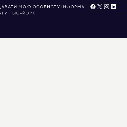
НЕ ПРОДАВАТИ ТА НЕ ПЕРЕДАВАТИ МОЮ ОСОБИСТУ ІНФОРМАЦІЮ
АТУ НЬЮ-ЙОРК
 ГАРАНТУЄТЬСЯ. ДЛЯ ГЛЯДАЧІВ З КОЛОРАДО ІНФОРМАЦІЯ ПРО
ТАВЛЕНІ В ЦЬОМУ ДОКУМЕНТІ, ПРИЗНАЧЕНІ ВИКЛЮЧНО ДЛЯ ІНФОРМАЦІЙНИХ
ОРМАЦІЯ ПРО НЕРУХОМІСТЬ, ВКЛЮЧАЮЧИ, АЛЕ НЕ ОБМЕЖУЮЧИСЬ, ПЛОЩЕЮ,
ТОРОМ АБО ЕКСПЕРТОМ ІЗ ЗОНУВАННЯ. РІВНІ МОЖЛИВОСТІ ЖИТЛОВОГО
ЦЕНЗІЄЮ № REB.0314827, У ОКРУЗІ КОЛУМБІЯ З ЛІЦЕНЗІЄЮ № REO40000160, У
ІЦЕНЗІЄЮ № 0572105, НЬЮ-ЙОРК З ЛІЦЕНЗІЄЮ № 10991211812, ТЕКСАС З
Я ЩОДО ЛЕГІТИМНОСТІ АГЕНТА АБО ОГОЛОШЕННЯ DOUGLAS ELLIMAN,
УВАННЯ, УТРИМАННЯ АБО ОГЛЯД НЕРУХОМОСТІ. ЦІ ПЛАТИ ЗАБОРОНЕНІ
АВ ШТАТУ НЬЮ-ЙОРК ТА ДУГЛАСА ЕЛЛІМАНА. ВИ МОЖЕТЕ ОЗНАЙОМИТИСЯ З