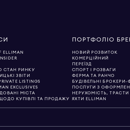
СИ
ПОРТФОЛІО БР
 ELLIMAN
НОВИЙ РОЗВИТОК
INSIDER
КОМЕРЦІЙНИЙ
И
ПЕРЕЇЗД
О СТАН РИНКУ
СПОРТ І РОЗВАГИ
ИЦЬКІ ЗВІТИ
ФЕРМА ТА РАНЧО
PRIVATE LISTINGS
БУДІВЕЛЬНІ БРОКЕРИ-
MAN EXCLUSIVES
ДОВАНІ МІСТА
НЕРУХОМІСТЬ, ТРАСТ
ЩОДО КУПІВЛІ ТА ПРОДАЖУ
ЯХТИ ELLIMAN