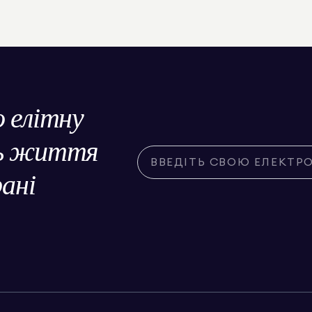
о елітну
ль життя
рані