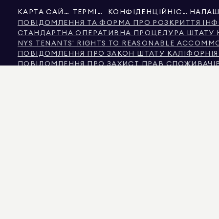
КАРТА САЙТУ
ТЕРМІНИ
КОНФІДЕНЦІЙНІСТЬ
ПОВІДОМЛЕННЯ ТА ФОРМА ПРО РОЗКРИТТЯ ІНФ
СТАНДАРТНА ОПЕРАТИВНА ПРОЦЕДУРА ШТАТУ
NYS TENANTS' RIGHTS TO REASONABLE ACCOMMOD
ПОВІДОМЛЕННЯ ПРО ЗАКОН ШТАТУ КАЛІФОРНІ
ПОВІДОМЛЕННЯ ПРО ЗАХИСТ ПРАВ СПОЖИВАЧІВ
ІНФОРМАЦІЯ КОМІСІЇ З НЕРУХОМОСТІ ШТАТУ Т
ТЕКСТ ЗАКОНУ ПРО ПРАВА ЛЮДИНИ МІСТА НЬ
КОМІСІЯ З ПРАВ ЛЮДИНИ МІСТА НЬЮ-ЙОРКА
ДЖЕРЕЛО ІНФОРМАЦІЇ ПРО ДИСКРИМІНАЦІЮ ЗА
НЬЮ-ЙОРК ДЖЕРЕЛО ДОХОДУ ДИСКРИМІНАЦІЯ Ч
ДЖЕРЕЛОМ ВІДОБРАЖЕНИХ ДАНИХ Є ВЛАСНИК НЕРУХОМОСТІ АБО ПУБЛІЧНІ ДА
НЕКОМЕРЦІЙНУ НЕРУХОМІСТЬ НАДАЄТЬСЯ ВИКЛЮЧНО ДЛЯ ОСОБИСТОГО, НЕ
575 MADISON AVENUE, NEW YORK, NY 10022.
212.891.7000
© 2026 DOUGLAS ELLI
ЦІЛЕЙ. ХОЧА ЦЯ ІНФОРМАЦІЯ ВВАЖАЄТЬСЯ КОРЕКТНОЮ, ВОНА МОЖЕ МІСТИТ
КІЛЬКІСТЮ КІМНАТ, КІЛЬКІСТЮ СПАЛЕНЬ ТА ШКІЛЬНИМ ОКРУГОМ У СПИСКАХ
ЗАБЕЗПЕЧЕННЯ. ДАНІ ВІДНОВЛЕНО 7 СЕРП. 2026 РОКУ О 6:08 ДП.
ДУГЛАС ЕЛЛІМАН Є ЛІЦЕНЗОВАНИМ БРОКЕРОМ НЕРУХОМОСТІ В КАЛІФОРНІЇ З ЛІЦ
ФЛОРІДІ З ЛІЦЕНЗІЄЮ № CQ1020232, У МЕРІЛЕНДІ З ЛІЦЕНЗІЄЮ № 645270, У МА
ЛІЦЕНЗІЄЮ № 9008706 ТА ВІРДЖІНІЯ З ЛІЦЕНЗІЄЮ № 0226035659.
ШАХРАЇ ВИДАЮТЬ СЕБЕ ЗА АГЕНТІВ З НЕРУХОМОСТІ ТА ВИКОРИСТОВУЮТЬ А
ЗВЕРНІТЬСЯ БЕЗПОСЕРЕДНЬО ДО АГЕНТА ЧЕРЕЗ ПОСИЛАННЯ «АГЕНТИ» У ВЕР
ЗАКОНОМ ШТАТУ НЬЮ-ЙОРК. ЯКЩО ВИ ОТРИМАЛИ ПІДОЗРІЛЕ ЗАПИТАННЯ ПРО