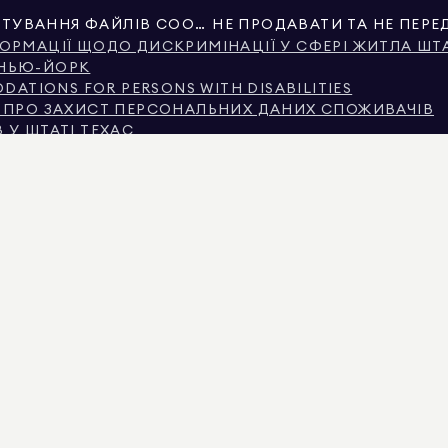
НАЛАШТУВАННЯ ФАЙЛІВ COOKIE
ОРМАЦІЇ ЩОДО ДИСКРИМІНАЦІЇ У СФЕРІ ЖИТЛА ШТ
 НЬЮ-ЙОРК
ATIONS FOR PERSONS WITH DISABILITIES
Я ПРО ЗАХИСТ ПЕРСОНАЛЬНИХ ДАНИХ СПОЖИВАЧІВ
 У ШТАТІ ТЕХАС
ЕХАС ПРО БРОКЕРСЬКІ ПОСЛУГИ
Ю-ЙОРКА
 МІСЦЕМ ДОХОДУ В МІСТІ НЬЮ-ЙОРК
АСТІ ЗАПИТАННЯ ОРЕНДАРІВ
НІ, НАДАНІ НЕВЛАДНИМИ ТРЕТЬОЮ СТОРОНОЮ. ВІН ВВАЖАЄТЬСЯ НАДІЙНИМ, АЛЕ НЕ
КОМЕРЦІЙНОГО ВИКОРИСТАННЯ.
MAN REAL ESTATE. РІВНІ МОЖЛИВОСТІ ПРАЦЕВЛАШТУВАННЯ. ВСІ МАТЕРІАЛИ, ПРЕДС
И ПОМИЛКИ, ПРОПУСКИ, ЗМІНИ АБО БУТИ ВИЛУЧЕНА БЕЗ ПОПЕРЕДЖЕННЯ. ВСЯ ІНФ
 НЕРУХОМОСТІ, ПОВИННА БУТИ ПЕРЕВІРЕНА ВАШИМ ВЛАСНИМ АДВОКАТОМ, АРХІТЕК
ЕНЗІЄЮ № 01947727, В КОЛОРАДО З ЛІЦЕНЗІЄЮ № EC100053892, В КОННЕКТИКУТІ З ЛІ
САЧУСЕТСІ З ЛІЦЕНЗІЄЮ № 422764, У НЕВАДІ З ЛІЦЕНЗІЄЮ № 1454643, НЬЮ-ДЖЕРСІ З Л
КТИВНІ ОГОЛОШЕННЯ, ЩОБ ВИМАГАТИ ФАЛЬШИВІ ДЕПОЗИТИ. ЯКЩО ВИ МАЄТЕ ПИТАНН
ХНЬОМУ МЕНЮ. DOUGLAS ELLIMAN НІКОЛИ НЕ ПРОСИТЬ ЖОДНИХ ПЛАТЕЖІВ ЗА РЕЗЕРВ
 ГРОШІ, НЕ НАДСИЛАЙТЕ КОШТИ. ПОВІДОМТЕ ПРО ЦЕ ДЕПАРТАМЕНТ ДЕРЖАВНИХ СПР