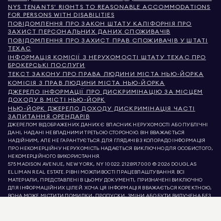
NYS TENANTS' RIGHTS TO REASONABLE ACCOMMODATIONS
FOR PERSONS WITH DISABILITIES
ПОВІДОМЛЕННЯ ПРО ЗАКОН ШТАТУ КАЛІФОРНІЯ ПРО
ЗАХИСТ ПЕРСОНАЛЬНИХ ДАНИХ СПОЖИВАЧІВ
ПОВІДОМЛЕННЯ ПРО ЗАХИСТ ПРАВ СПОЖИВАЧІВ У ШТАТІ
ТЕХАС
ІНФОРМАЦІЯ КОМІСІЇ З НЕРУХОМОСТІ ШТАТУ ТЕХАС ПРО
БРОКЕРСЬКІ ПОСЛУГИ
ТЕКСТ ЗАКОНУ ПРО ПРАВА ЛЮДИНИ МІСТА НЬЮ-ЙОРКА
КОМІСІЯ З ПРАВ ЛЮДИНИ МІСТА НЬЮ-ЙОРКА
ДЖЕРЕЛО ІНФОРМАЦІЇ ПРО ДИСКРИМІНАЦІЮ ЗА МІСЦЕМ
ДОХОДУ В МІСТІ НЬЮ-ЙОРК
НЬЮ-ЙОРК ДЖЕРЕЛО ДОХОДУ ДИСКРИМІНАЦІЯ ЧАСТІ
ЗАПИТАННЯ ОРЕНДАРІВ
ДЖЕРЕЛОМ ВІДОБРАЖЕНИХ ДАНИХ Є ВЛАСНИК НЕРУХОМОСТІ АБО ПУБЛІЧНІ
ДАНІ, НАДАНІ НЕВЛАДНИМИ ТРЕТЬОЮ СТОРОНОЮ. ВІН ВВАЖАЄТЬСЯ
НАДІЙНИМ, АЛЕ НЕ ГАРАНТУЄТЬСЯ. ДЛЯ ГЛЯДАЧІВ З КОЛОРАДО ІНФОРМАЦІЯ
ПРО НЕКОМЕРЦІЙНУ НЕРУХОМІСТЬ НАДАЄТЬСЯ ВИКЛЮЧНО ДЛЯ ОСОБИСТОГО,
НЕКОМЕРЦІЙНОГО ВИКОРИСТАННЯ.
575 MADISON AVENUE, NEW YORK, NY 10022.
212.891.7000
© 2026 DOUGLAS
ELLIMAN REAL ESTATE. РІВНІ МОЖЛИВОСТІ ПРАЦЕВЛАШТУВАННЯ. ВСІ
МАТЕРІАЛИ, ПРЕДСТАВЛЕНІ В ЦЬОМУ ДОКУМЕНТІ, ПРИЗНАЧЕНІ ВИКЛЮЧНО
ДЛЯ ІНФОРМАЦІЙНИХ ЦІЛЕЙ. ХОЧА ЦЯ ІНФОРМАЦІЯ ВВАЖАЄТЬСЯ КОРЕКТНОЮ,
ВОНА МОЖЕ МІСТИТИ ПОМИЛКИ, ПРОПУСКИ, ЗМІНИ АБО БУТИ ВИЛУЧЕНА БЕЗ
ПОПЕРЕДЖЕННЯ. ВСЯ ІНФОРМАЦІЯ ПРО НЕРУХОМІСТЬ, ВКЛЮЧАЮЧИ, АЛЕ НЕ
ОБМЕЖУЮЧИСЬ, ПЛОЩЕЮ, КІЛЬКІСТЮ КІМНАТ, КІЛЬКІСТЮ СПАЛЕНЬ ТА
ШКІЛЬНИМ ОКРУГОМ У СПИСКАХ НЕРУХОМОСТІ, ПОВИННА БУТИ ПЕРЕВІРЕНА