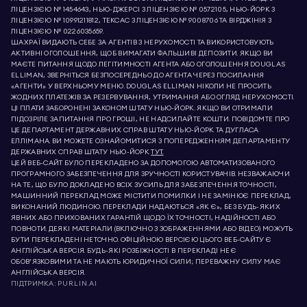
ЛІЦЕНЗІЄЮ № 1454643, НЬЮ-ДЖЕРСІ З ЛІЦЕНЗІЄЮ № 0572105, НЬЮ-ЙОРК З
ЛІЦЕНЗІЄЮ № 10991211812, ТЕКСАС З ЛІЦЕНЗІЄЮ № 9008706 ТА ВІРДЖІНІЯ З
ЛІЦЕНЗІЄЮ № 0226035659.
ШАХРАЇ ВИДАЮТЬ СЕБЕ ЗА АГЕНТІВ З НЕРУХОМОСТІ ТА ВИКОРИСТОВУЮТЬ
АКТИВНІ ОГОЛОШЕННЯ, ЩОБ ВИМАГАТИ ФАЛЬШИВІ ДЕПОЗИТИ. ЯКЩО ВИ
МАЄТЕ ПИТАННЯ ЩОДО ЛЕГІТИМНОСТІ АГЕНТА АБО ОГОЛОШЕННЯ DOUGLAS
ELLIMAN, ЗВЕРНІТЬСЯ БЕЗПОСЕРЕДНЬО ДО АГЕНТА ЧЕРЕЗ ПОСИЛАННЯ
«АГЕНТИ» У ВЕРХНЬОМУ МЕНЮ. DOUGLAS ELLIMAN НІКОЛИ НЕ ПРОСИТЬ
ЖОДНИХ ПЛАТЕЖІВ ЗА РЕЗЕРВУВАННЯ, УТРИМАННЯ АБО ОГЛЯД НЕРУХОМОСТІ.
ЦІ ПЛАТИ ЗАБОРОНЕНІ ЗАКОНОМ ШТАТУ НЬЮ-ЙОРК. ЯКЩО ВИ ОТРИМАЛИ
ПІДОЗРІЛЕ ЗАПИТАННЯ ПРО ГРОШІ, НЕ НАДСИЛАЙТЕ КОШТИ. ПОВІДОМТЕ ПРО
ЦЕ ДЕПАРТАМЕНТ ДЕРЖАВНИХ СПРАВ ШТАТУ НЬЮ-ЙОРК ТА ДУГЛАСА
ЕЛЛІМАНА. ВИ МОЖЕТЕ ОЗНАЙОМИТИСЯ З ПОПЕРЕДЖЕННЯМ ДЕПАРТАМЕНТУ
ДЕРЖАВНИХ СПРАВ ШТАТУ НЬЮ-ЙОРК
ТУТ.
ЦЕЙ ВЕБ-САЙТ БУЛО ПЕРЕКЛАДЕНО ЗА ДОПОМОГОЮ АВТОМАТИЗОВАНОГО
ПРОГРАМНОГО ЗАБЕЗПЕЧЕННЯ ДЛЯ ЗРУЧНОСТІ КОРИСТУВАЧІВ. НЕЗВАЖАЮЧИ
НА ТЕ, ЩО БУЛО ДОКЛАДЕНО ВСІХ ЗУСИЛЬ ДЛЯ ЗАБЕЗПЕЧЕННЯ ТОЧНОСТІ,
МАШИННИЙ ПЕРЕКЛАД МОЖЕ МІСТИТИ ПОМИЛКИ І НЕ ЗАМІНЮЄ ПЕРЕКЛАД,
ВИКОНАНИЙ ЛЮДИНОЮ. ПЕРЕКЛАДИ НАДАЮТЬСЯ «ЯК Є», БЕЗ БУДЬ-ЯКИХ
ЯВНИХ АБО ПРИХОВАНИХ ГАРАНТІЙ ЩОДО ЇХ ТОЧНОСТІ, НАДІЙНОСТІ АБО
ПОВНОТИ. ДЕЯКІ МАТЕРІАЛИ (ВКЛЮЧНО З ЗОБРАЖЕННЯМИ АБО ВІДЕО) МОЖУТЬ
БУТИ ПЕРЕКЛАДЕНІ НЕТОЧНО. ОФІЦІЙНОЮ ВЕРСІЄЮ ЦЬОГО ВЕБ-САЙТУ Є
АНГЛІЙСЬКА ВЕРСІЯ. БУДЬ-ЯКІ РОЗБІЖНОСТІ В ПЕРЕКЛАДІ НЕ Є
ОБОВ’ЯЗКОВИМИ ТА НЕ МАЮТЬ ЮРИДИЧНОЇ СИЛИ; ПЕРЕВАЖНУ СИЛУ МАЄ
АНГЛІЙСЬКА ВЕРСІЯ.
ПІДТРИМКА:
PURLIN.AI