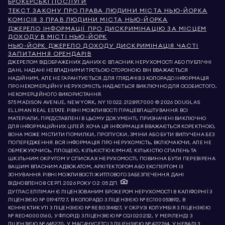
БРОКЕРСЬКІ ПОСЛУГИ
ТЕКСТ ЗАКОНУ ПРО ПРАВА ЛЮДИНИ МІСТА НЬЮ-ЙОРКА
КОМІСІЯ З ПРАВ ЛЮДИНИ МІСТА НЬЮ-ЙОРКА
ДЖЕРЕЛО ІНФОРМАЦІЇ ПРО ДИСКРИМІНАЦІЮ ЗА МІСЦЕМ
ДОХОДУ В МІСТІ НЬЮ-ЙОРК
НЬЮ-ЙОРК ДЖЕРЕЛО ДОХОДУ ДИСКРИМІНАЦІЯ ЧАСТІ
ЗАПИТАННЯ ОРЕНДАРІВ
ДЖЕРЕЛОМ ВІДОБРАЖЕНИХ ДАНИХ Є ВЛАСНИК НЕРУХОМОСТІ АБО ПУБЛІЧНІ
ДАНІ, НАДАНІ НЕВЛАДНИМИ ТРЕТЬОЮ СТОРОНОЮ. ВІН ВВАЖАЄТЬСЯ
НАДІЙНИМ, АЛЕ НЕ ГАРАНТУЄТЬСЯ. ДЛЯ ГЛЯДАЧІВ З КОЛОРАДО ІНФОРМАЦІЯ
ПРО НЕКОМЕРЦІЙНУ НЕРУХОМІСТЬ НАДАЄТЬСЯ ВИКЛЮЧНО ДЛЯ ОСОБИСТОГО,
НЕКОМЕРЦІЙНОГО ВИКОРИСТАННЯ.
575 MADISON AVENUE, NEW YORK, NY 10022.
212.891.7000
© 2026 DOUGLAS
ELLIMAN REAL ESTATE. РІВНІ МОЖЛИВОСТІ ПРАЦЕВЛАШТУВАННЯ. ВСІ
МАТЕРІАЛИ, ПРЕДСТАВЛЕНІ В ЦЬОМУ ДОКУМЕНТІ, ПРИЗНАЧЕНІ ВИКЛЮЧНО
ДЛЯ ІНФОРМАЦІЙНИХ ЦІЛЕЙ. ХОЧА ЦЯ ІНФОРМАЦІЯ ВВАЖАЄТЬСЯ КОРЕКТНОЮ,
ВОНА МОЖЕ МІСТИТИ ПОМИЛКИ, ПРОПУСКИ, ЗМІНИ АБО БУТИ ВИЛУЧЕНА БЕЗ
ПОПЕРЕДЖЕННЯ. ВСЯ ІНФОРМАЦІЯ ПРО НЕРУХОМІСТЬ, ВКЛЮЧАЮЧИ, АЛЕ НЕ
ОБМЕЖУЮЧИСЬ, ПЛОЩЕЮ, КІЛЬКІСТЮ КІМНАТ, КІЛЬКІСТЮ СПАЛЕНЬ ТА
ШКІЛЬНИМ ОКРУГОМ У СПИСКАХ НЕРУХОМОСТІ, ПОВИННА БУТИ ПЕРЕВІРЕНА
ВАШИМ ВЛАСНИМ АДВОКАТОМ, АРХІТЕКТОРОМ АБО ЕКСПЕРТОМ ІЗ
ЗОНУВАННЯ. РІВНІ МОЖЛИВОСТІ ЖИТЛОВОГО ЗАБЕЗПЕЧЕННЯ. ДАНІ
ВІДНОВЛЕНО 8 СЕРП. 2026 РОКУ О 2:05 ДП.
ДУГЛАС ЕЛЛІМАН Є ЛІЦЕНЗОВАНИМ БРОКЕРОМ НЕРУХОМОСТІ В КАЛІФОРНІЇ З
ЛІЦЕНЗІЄЮ № 01947727, В КОЛОРАДО З ЛІЦЕНЗІЄЮ № EC100053892, В
КОННЕКТИКУТІ З ЛІЦЕНЗІЄЮ № REB.0314827, У ОКРУЗІ КОЛУМБІЯ З ЛІЦЕНЗІЄЮ
№ REO40000160, У ФЛОРІДІ З ЛІЦЕНЗІЄЮ № CQ1020232, У МЕРІЛЕНДІ З
ЛІЦЕНЗІЄЮ № 645270, У МАСАЧУСЕТСІ З ЛІЦЕНЗІЄЮ № 422764, У НЕВАДІ З