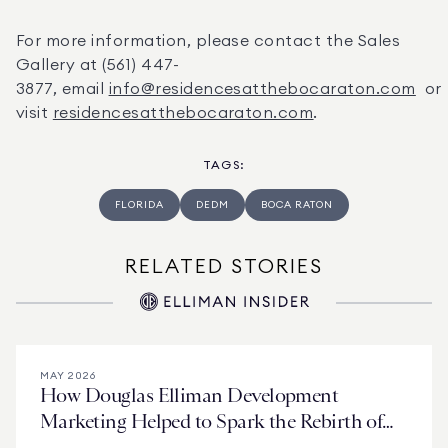
For more information, please contact the Sales 
Gallery at (561) 447-
3877, email 
info@residencesatthebocaraton.com
  or 
visit 
residencesatthebocaraton.com
.
TAGS
:
FLORIDA
DEDM
BOCA RATON
RELATED STORIES
MAY 2026
How Douglas Elliman Development
Marketing Helped to Spark the Rebirth of
West Palm Beach