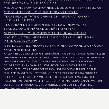
FOR PERSONS WITH DISABILITIES
MEDDELANDE OM KALIFORNIENS KONSUMENTSEKRETESSLAG
MEDDELANDE OM KONSUMENTSKYDD I TEXAS
TEXAS REAL ESTATE COMMISSION INFORMATION OM
MÄKLARTJÄNSTER
TEXT FRÅN NYC HUMAN RIGHTS LAW (NEW YORKS
STADSSLAG OM MÄNSKLIGA RÄTTIGHETER)
NEW YORK CITY COMMISSION ON HUMAN RIGHTS
NYC KÄLLA TILL INFORMATION OM DISKRIMINERING PÅ
GRUND AV INKOMST
NYC KÄLLA TILL INKOMSTDISKRIMINERING VANLIGA FRÅGOR
FRÅN HYRESGÄSTER
KÄLLAN TILL DE VISADE UPPGIFTERNA ÄR ANTINGEN FASTIGHETSÄGAREN ELLER
OFFENTLIGA REGISTER SOM TILLHANDAHÅLLS AV ICKE-STATLIGA TREDJE PARTER.
DEN ANSES VARA TILLFÖRLITLIG MEN GARANTERAS INTE. FÖR BESÖKARE I
COLORADO TILLHANDAHÅLLS INFORMATION OM ICKE-KOMMERSIELLA
FASTIGHETER UTESLUTANDE FÖR PERSONLIGT, ICKE-KOMMERSIELLT BRUK.
575 MADISON AVENUE, NEW YORK, NY 10022.
212.891.7000
© 2026 DOUGLAS
ELLIMAN REAL ESTATE. LIKA MÖJLIGHETER FÖR ALLA. ALLT MATERIAL SOM
PRESENTERAS HÄR ÄR AVSETT ENBART FÖR INFORMATIONSÄNDAMÅL. ÄVEN OM
DENNA INFORMATION ANSES VARA KORREKT, KAN DEN INNEHÅLLA FEL,
UTELÄMNINGAR, ÄNDRINGAR ELLER DRA TILLBAKA UTAN FÖREGÅENDE
MEDDELANDE. ALL INFORMATION OM FASTIGHETER, INKLUSIVE, MEN INTE
BEGRÄNSAD TILL, YTA, ANTAL RUM, ANTAL SOVRUM OCH SKOLDISTRIKT I
FASTIGHETSLISTOR, BÖR VERIFIERAS AV DIN EGEN ADVOKAT, ARKITEKT ELLER
ZONERINGSEXPERT. LIKA MÖJLIGHETER TILL BOSTAD. UPPGIFTERNA I LISTA
UPPDATERADES DEN 7 AUG. 2026 KL. 3:59 EM.