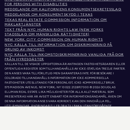
FOR PERSONS WITH DISABILITIES
MEDDELANDE OM KALIFORNIENS KONSUMENTSEKRETESSLAG
MEDDELANDE OM KONSUMENTSKYDD I TEXAS
TEXAS REAL ESTATE COMMISSION INFORMATION OM
MÄKLARTJÄNSTER
TEXT FRÅN NYC HUMAN RIGHTS LAW (NEW YORKS
STADSSLAG OM MÄNSKLIGA RÄTTIGHETER)
NEW YORK CITY COMMISSION ON HUMAN RIGHTS
NYC KÄLLA TILL INFORMATION OM DISKRIMINERING PÅ
GRUND AV INKOMST
NYC KÄLLA TILL INKOMSTDISKRIMINERING VANLIGA FRÅGOR
FRÅN HYRESGÄSTER
KÄLLAN TILL DE VISADE UPPGIFTERNA ÄR ANTINGEN FASTIGHETSÄGAREN ELLER
OFFENTLIGA REGISTER SOM TILLHANDAHÅLLS AV ICKE-STATLIGA TREDJE PARTER.
DEN ANSES VARA TILLFÖRLITLIG MEN GARANTERAS INTE. FÖR BESÖKARE I
COLORADO TILLHANDAHÅLLS INFORMATION OM ICKE-KOMMERSIELLA
FASTIGHETER UTESLUTANDE FÖR PERSONLIGT, ICKE-KOMMERSIELLT BRUK.
575 MADISON AVENUE, NEW YORK, NY 10022.
212.891.7000
© 2026 DOUGLAS
ELLIMAN REAL ESTATE. LIKA MÖJLIGHETER FÖR ALLA. ALLT MATERIAL SOM
PRESENTERAS HÄR ÄR AVSETT ENBART FÖR INFORMATIONSÄNDAMÅL. ÄVEN OM
DENNA INFORMATION ANSES VARA KORREKT, KAN DEN INNEHÅLLA FEL,
UTELÄMNINGAR, ÄNDRINGAR ELLER DRA TILLBAKA UTAN FÖREGÅENDE
MEDDELANDE. ALL INFORMATION OM FASTIGHETER, INKLUSIVE, MEN INTE
BEGRÄNSAD TILL, YTA, ANTAL RUM, ANTAL SOVRUM OCH SKOLDISTRIKT I
FASTIGHETSLISTOR, BÖR VERIFIERAS AV DIN EGEN ADVOKAT, ARKITEKT ELLER
ZONERINGSEXPERT. LIKA MÖJLIGHETER TILL BOSTAD. UPPGIFTERNA I LISTA
UPPDATERADES DEN 7 AUG. 2026 KL. 6:47 EM.