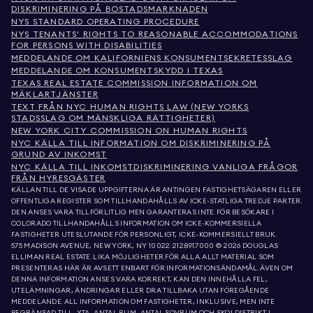
DISKRIMINERING PÅ BOSTADSMARKNADEN
NYS STANDARD OPERATING PROCEDURE
NYS TENANTS' RIGHTS TO REASONABLE ACCOMMODATIONS
FOR PERSONS WITH DISABILITIES
MEDDELANDE OM KALIFORNIENS KONSUMENTSEKRETESSLAG
MEDDELANDE OM KONSUMENTSKYDD I TEXAS
TEXAS REAL ESTATE COMMISSION INFORMATION OM
MÄKLARTJÄNSTER
TEXT FRÅN NYC HUMAN RIGHTS LAW (NEW YORKS
STADSSLAG OM MÄNSKLIGA RÄTTIGHETER)
NEW YORK CITY COMMISSION ON HUMAN RIGHTS
NYC KÄLLA TILL INFORMATION OM DISKRIMINERING PÅ
GRUND AV INKOMST
NYC KÄLLA TILL INKOMSTDISKRIMINERING VANLIGA FRÅGOR
FRÅN HYRESGÄSTER
KÄLLAN TILL DE VISADE UPPGIFTERNA ÄR ANTINGEN FASTIGHETSÄGAREN ELLER
OFFENTLIGA REGISTER SOM TILLHANDAHÅLLS AV ICKE-STATLIGA TREDJE PARTER.
DEN ANSES VARA TILLFÖRLITLIG MEN GARANTERAS INTE. FÖR BESÖKARE I
COLORADO TILLHANDAHÅLLS INFORMATION OM ICKE-KOMMERSIELLA
FASTIGHETER UTESLUTANDE FÖR PERSONLIGT, ICKE-KOMMERSIELLT BRUK.
575 MADISON AVENUE, NEW YORK, NY 10022.
212.891.7000
© 2026 DOUGLAS
ELLIMAN REAL ESTATE. LIKA MÖJLIGHETER FÖR ALLA. ALLT MATERIAL SOM
PRESENTERAS HÄR ÄR AVSETT ENBART FÖR INFORMATIONSÄNDAMÅL. ÄVEN OM
DENNA INFORMATION ANSES VARA KORREKT, KAN DEN INNEHÅLLA FEL,
UTELÄMNINGAR, ÄNDRINGAR ELLER DRA TILLBAKA UTAN FÖREGÅENDE
MEDDELANDE. ALL INFORMATION OM FASTIGHETER, INKLUSIVE, MEN INTE
BEGRÄNSAD TILL, YTA, ANTAL RUM, ANTAL SOVRUM OCH SKOLDISTRIKT I