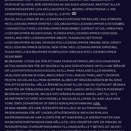
FASTIGHETSLISTOR, BÖR VERIFIERAS AV DIN EGEN ADVOKAT, ARKITEKT ELLER
ZONERINGSEXPERT. LIKA MÖJLIGHETER TILL BOSTAD. UPPGIFTERNA I LISTA
UPPDATERADES DEN 8 AUG. 2026 KL. 6:37 FM.
DOUGLAS ELLIMAN ÄR EN LICENSIERAD FASTIGHETSMÄKLARE I KALIFORNIEN
MED LICENSNUMMER 01947727, I COLORADO MED LICENSNUMMER EC100053892,
I CONNECTICUT MED LICENSNUMMER REB.0314827, DISTRICT OF COLUMBIA MED
LICENSNUMMER REO40000160, FLORIDA MED LICENSNUMMER CQ1020232,
MARYLAND MED LICENSNUMMER 645270, MASSACHUSETTS MED
LICENSNUMMER 422764, NEVADA MED LICENSNUMMER 1454643, NEW JERSEY
MED LICENSNUMMER 0572105, NEW YORK MED LICENSNUMMER 10991211812,
TEXAS MED LICENSNUMMER 9008706 OCH VIRGINIA MED LICENSNUMMER
0226035659.
BEDRAGARE UTGER SIG FÖR ATT VARA FASTIGHETSMÄKLARE OCH ANVÄNDER
AKTIVA ANNONSER FÖR ATT BEGÄRA FALSKA DEPOSITIONER. OM DU HAR FRÅGOR
OM LEGITIMITETEN HOS EN DOUGLAS ELLIMAN-MÄKLARE ELLER ANNONS,
VÄNLIGEN KONTAKTA MÄKLAREN DIREKT VIA LÄNKEN ”MÄKLARE” I ÖVERSTA
MENYN. DOUGLAS ELLIMAN KOMMER ALDRIG ATT BEGÄRA NÅGON BETALNING
FÖR ATT RESERVERA, HÅLLA ÅTERBETALNING ELLER VISA EN FASTIGHET. SÅDANA
AVGIFTER ÄR FÖRBJUDNA ENLIGT NEW YORK-LAGEN. OM DU FÅR EN MISSTÄNKT
BEGÄRAN OM PENGAR, SKICKA INTE NÅGRA PENGAR. ANMÄL DET TILL NYS
DEPARTMENT OF STATE OCH MEDDELA DOUGLAS ELLIMAN. DU KAN LÄSA NEW
YORK STATE DEPARTMENT OF STATES KONSUMENTVARNING
HÄR.
DENNA WEBBPLATS HAR ÖVERSATTS MED HJÄLP AV AUTOMATISERAD
PROGRAMVARA FÖR ATT UNDERLÄTTA ÅTKOMSTEN. ÄVEN OM RIMLIGA
ANSTRÄNGNINGAR HAR GJORTS FÖR ATT SÄKERSTÄLLA KORREKTHETEN KAN
MASKINÖVERSÄTTNINGAR INNEHÅLLA FEL OCH ERSÄTTER INTE EN MÄNSKLIG
ÖVERSÄTTNING. ÖVERSÄTTNINGARNA TILLHANDAHÅLLS ”I BEFINTLIGT SKICK”,