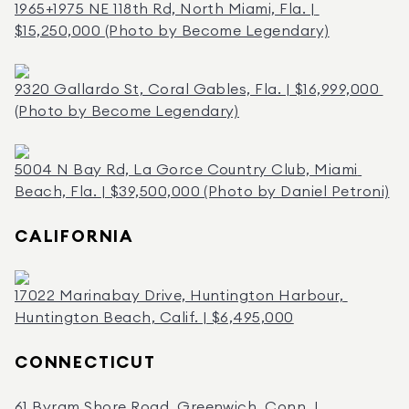
1965+1975 NE 118th Rd, North Miami, Fla. | 
$15,250,000 (Photo by Become Legendary)
9320 Gallardo St, Coral Gables, Fla. | $16,999,000 
(Photo by Become Legendary)
5004 N Bay Rd, La Gorce Country Club, Miami 
Beach, Fla. | $39,500,000 (Photo by Daniel Petroni)
CALIFORNIA
17022 Marinabay Drive, Huntington Harbour, 
Huntington Beach, Calif. | $6,495,000
CONNECTICUT
61 Byram Shore Road, Greenwich, Conn. | 