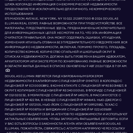
ШТАТА КОЛОРАДО ИНФОРМАЦИЯ О НЕКОММЕРЧЕСКОЙ НЕДВИЖИМОСТИ
ПРЕДОСТАВЛЯЕТСЯ ИСКЛЮЧИТЕЛЬНО ДЛЯ ЛИЧНОГО, НЕКОММЕРЧЕСКОГО
ИСПОЛЬЗОВАНИЯ.
575 MADISON AVENUE, NEW YORK, NY 10022.
212.891.7000
© 2026 DOUGLAS
ELLIMAN REAL ESTATE. РАВНЫЕ ВОЗМОЖНОСТИ ПРИ ТРУДОУСТРОЙСТВЕ. ВСЕ
МАТЕРИАЛЫ, ПРЕДСТАВЛЕННЫЕ ЗДЕСЬ, ПРЕДНАЗНАЧЕНЫ ИСКЛЮЧИТЕЛЬНО
ДЛЯ ИНФОРМАЦИОННЫХ ЦЕЛЕЙ. НЕСМОТРЯ НА ТО, ЧТО ЭТА ИНФОРМАЦИЯ
СЧИТАЕТСЯ ПРАВИЛЬНОЙ, ОНА МОЖЕТ СОДЕРЖАТЬ ОШИБКИ, УПУЩЕНИЯ,
ИЗМЕНЕНИЯ ИЛИ БЫТЬ ОТЗВАНА БЕЗ ПРЕДВАРИТЕЛЬНОГО УВЕДОМЛЕНИЯ. ВСЯ
ИНФОРМАЦИЯ О НЕДВИЖИМОСТИ, ВКЛЮЧАЯ, ПОМИМО ПРОЧЕГО, ПЛОЩАДЬ,
КОЛИЧЕСТВО КОМНАТ, КОЛИЧЕСТВО СПАЛЬНЕЙ И ШКОЛЬНЫЙ ОКРУГ В
СПИСКАХ НЕДВИЖИМОСТИ, ДОЛЖНА БЫТЬ ПРОВЕРЕНА ВАШИМ АДВОКАТОМ,
АРХИТЕКТОРОМ ИЛИ ЭКСПЕРТОМ ПО ЗОНИРОВАНИЮ. РАВНЫЕ ВОЗМОЖНОСТИ
В ОБЛАСТИ ЖИЛЬЯ. ДАННЫЕ В СПИСКЕ ОБНОВЛЕНЫ 9 АВГ. 2026 ГОДА В 7:09 AM.
DOUGLAS ELLIMAN ЯВЛЯЕТСЯ ЛИЦЕНЗИРОВАННЫМ БРОКЕРОМ
НЕДВИЖИМОСТИ В КАЛИФОРНИИ С ЛИЦЕНЗИЕЙ № 01947727, В КОЛОРАДО С
ЛИЦЕНЗИЕЙ № EC100053892, В КОННЕКТИКУТЕ С ЛИЦЕНЗИЕЙ № REB.0314827, В
ОКРУГЕ КОЛУМБИЯ С ЛИЦЕНЗИЕЙ № REO40000160, В ФЛОРИДЕ С ЛИЦЕНЗИЕЙ
№ CQ1020232, В МЭРИЛЕНДЕ С ЛИЦЕНЗИЕЙ № 645270, В МАССАЧУСЕТСЕ С
ЛИЦЕНЗИЕЙ № 422764, В НЕВАДЕ С ЛИЦЕНЗИЕЙ № 1454643, НЬЮ-ДЖЕРСИ С
ЛИЦЕНЗИЕЙ № 0572105, НЬЮ-ЙОРК С ЛИЦЕНЗИЕЙ № 10991211812, ТЕХАС С
ЛИЦЕНЗИЕЙ № 9008706 И ВИРДЖИНИЯ С ЛИЦЕНЗИЕЙ № 0226035659.
МОШЕННИКИ ВЫДАЮТ СЕБЯ ЗА АГЕНТОВ ПО НЕДВИЖИМОСТИ И ИСПОЛЬЗУЮТ
АКТУАЛЬНЫЕ ОБЪЯВЛЕНИЯ, ЧТОБЫ ЗАПРОСИТЬ ФАЛЬШИВЫЕ ДЕПОЗИТЫ. ЕСЛИ
У ВАС ЕСТЬ ВОПРОСЫ О ЗАКОННОСТИ АГЕНТА ИЛИ ОБЪЯВЛЕНИЯ DOUGLAS
ELLIMAN, ПОЖАЛУЙСТА, СВЯЖИТЕСЬ С АГЕНТОМ НАПРЯМУЮ ЧЕРЕЗ ССЫЛКУ