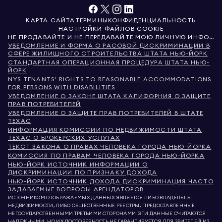
КАРТА САЙТА
ТЕРМИНЫ
КОНФИДЕНЦИАЛЬНОСТЬ
НАСТРОЙКИ ФАЙЛОВ COOKIE
НЕ ПРОДАВАЙТЕ И НЕ ПЕРЕДАВАЙТЕ МОЮ ЛИЧНУЮ ИНФОРМАЦИЮ
УВЕДОМЛЕНИЕ И ФОРМА О РАСОВОЙ ДИСКРИМИНАЦИИ В
СФЕРЕ ЖИЛИЩНОГО СТРОИТЕЛЬСТВА ШТАТА НЬЮ-ЙОРК
СТАНДАРТНАЯ ОПЕРАЦИОННАЯ ПРОЦЕДУРА ШТАТА НЬЮ-
ЙОРК
NYS TENANTS' RIGHTS TO REASONABLE ACCOMMODATIONS
FOR PERSONS WITH DISABILITIES
УВЕДОМЛЕНИЕ О ЗАКОНЕ ШТАТА КАЛИФОРНИЯ О ЗАЩИТЕ
ПРАВ ПОТРЕБИТЕЛЕЙ
УВЕДОМЛЕНИЕ О ЗАЩИТЕ ПРАВ ПОТРЕБИТЕЛЕЙ В ШТАТЕ
ТЕХАС
ИНФОРМАЦИЯ КОМИССИИ ПО НЕДВИЖИМОСТИ ШТАТА
ТЕХАС О БРОКЕРСКИХ УСЛУГАХ
ТЕКСТ ЗАКОНА О ПРАВАХ ЧЕЛОВЕКА ГОРОДА НЬЮ-ЙОРКА
КОМИССИЯ ПО ПРАВАМ ЧЕЛОВЕКА ГОРОДА НЬЮ-ЙОРКА
НЬЮ-ЙОРК ИСТОЧНИК ИНФОРМАЦИИ О
ДИСКРИМИНАЦИИ ПО ПРИЗНАКУ ДОХОДА
НЬЮ-ЙОРК ИСТОЧНИК ДОХОДА ДИСКРИМИНАЦИЯ ЧАСТО
ЗАДАВАЕМЫЕ ВОПРОСЫ АРЕНДАТОРОВ
ИСТОЧНИКОМ ОТОБРАЖАЕМЫХ ДАННЫХ ЯВЛЯЕТСЯ ЛИБО ВЛАДЕЛЬЦЫ
НЕДВИЖИМОСТИ, ЛИБО ОБЩЕСТВЕННЫЕ РЕЕСТРЫ, ПРЕДОСТАВЛЕННЫЕ
НЕГОСУДАРСТВЕННЫМИ ТРЕТЬИМИ СТОРОНАМИ. ЭТИ ДАННЫЕ СЧИТАЮТСЯ
НАДЕЖНЫМИ, НО ИХ ДОСТОВЕРНОСТЬ НЕ ГАРАНТИРУЕТСЯ. ДЛЯ ЗРИТЕЛЕЙ ИЗ