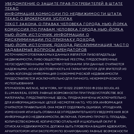
УВЕДОМЛЕНИЕ О ЗАЩИТЕ ПРАВ ПОТРЕБИТЕЛЕЙ В ШТАТЕ
ТЕХАС
ИНФОРМАЦИЯ КОМИССИИ ПО НЕДВИЖИМОСТИ ШТАТА
ТЕХАС О БРОКЕРСКИХ УСЛУГАХ
ТЕКСТ ЗАКОНА О ПРАВАХ ЧЕЛОВЕКА ГОРОДА НЬЮ-ЙОРКА
КОМИССИЯ ПО ПРАВАМ ЧЕЛОВЕКА ГОРОДА НЬЮ-ЙОРКА
НЬЮ-ЙОРК ИСТОЧНИК ИНФОРМАЦИИ О
ДИСКРИМИНАЦИИ ПО ПРИЗНАКУ ДОХОДА
НЬЮ-ЙОРК ИСТОЧНИК ДОХОДА ДИСКРИМИНАЦИЯ ЧАСТО
ЗАДАВАЕМЫЕ ВОПРОСЫ АРЕНДАТОРОВ
ИСТОЧНИКОМ ОТОБРАЖАЕМЫХ ДАННЫХ ЯВЛЯЕТСЯ ЛИБО ВЛАДЕЛЬЦЫ
НЕДВИЖИМОСТИ, ЛИБО ОБЩЕСТВЕННЫЕ РЕЕСТРЫ, ПРЕДОСТАВЛЕННЫЕ
НЕГОСУДАРСТВЕННЫМИ ТРЕТЬИМИ СТОРОНАМИ. ЭТИ ДАННЫЕ СЧИТАЮТСЯ
НАДЕЖНЫМИ, НО ИХ ДОСТОВЕРНОСТЬ НЕ ГАРАНТИРУЕТСЯ. ДЛЯ ЗРИТЕЛЕЙ ИЗ
ШТАТА КОЛОРАДО ИНФОРМАЦИЯ О НЕКОММЕРЧЕСКОЙ НЕДВИЖИМОСТИ
ПРЕДОСТАВЛЯЕТСЯ ИСКЛЮЧИТЕЛЬНО ДЛЯ ЛИЧНОГО, НЕКОММЕРЧЕСКОГО
ИСПОЛЬЗОВАНИЯ.
575 MADISON AVENUE, NEW YORK, NY 10022.
212.891.7000
© 2026 DOUGLAS
ELLIMAN REAL ESTATE. РАВНЫЕ ВОЗМОЖНОСТИ ПРИ ТРУДОУСТРОЙСТВЕ. ВСЕ
МАТЕРИАЛЫ, ПРЕДСТАВЛЕННЫЕ ЗДЕСЬ, ПРЕДНАЗНАЧЕНЫ ИСКЛЮЧИТЕЛЬНО
ДЛЯ ИНФОРМАЦИОННЫХ ЦЕЛЕЙ. НЕСМОТРЯ НА ТО, ЧТО ЭТА ИНФОРМАЦИЯ
СЧИТАЕТСЯ ПРАВИЛЬНОЙ, ОНА МОЖЕТ СОДЕРЖАТЬ ОШИБКИ, УПУЩЕНИЯ,
ИЗМЕНЕНИЯ ИЛИ БЫТЬ ОТЗВАНА БЕЗ ПРЕДВАРИТЕЛЬНОГО УВЕДОМЛЕНИЯ. ВСЯ
ИНФОРМАЦИЯ О НЕДВИЖИМОСТИ, ВКЛЮЧАЯ, ПОМИМО ПРОЧЕГО, ПЛОЩАДЬ,
КОЛИЧЕСТВО КОМНАТ, КОЛИЧЕСТВО СПАЛЬНЕЙ И ШКОЛЬНЫЙ ОКРУГ В
СПИСКАХ НЕДВИЖИМОСТИ, ДОЛЖНА БЫТЬ ПРОВЕРЕНА ВАШИМ АДВОКАТОМ,
АРХИТЕКТОРОМ ИЛИ ЭКСПЕРТОМ ПО ЗОНИРОВАНИЮ. РАВНЫЕ ВОЗМОЖНОСТИ