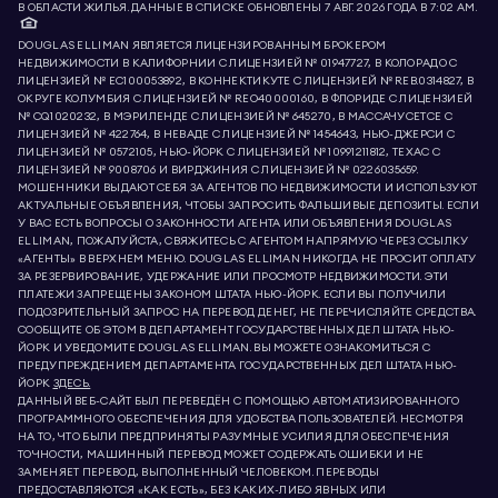
В ОБЛАСТИ ЖИЛЬЯ. ДАННЫЕ В СПИСКЕ ОБНОВЛЕНЫ 7 АВГ. 2026 ГОДА В 7:02 AM.
DOUGLAS ELLIMAN ЯВЛЯЕТСЯ ЛИЦЕНЗИРОВАННЫМ БРОКЕРОМ
НЕДВИЖИМОСТИ В КАЛИФОРНИИ С ЛИЦЕНЗИЕЙ № 01947727, В КОЛОРАДО С
ЛИЦЕНЗИЕЙ № EC100053892, В КОННЕКТИКУТЕ С ЛИЦЕНЗИЕЙ № REB.0314827, В
ОКРУГЕ КОЛУМБИЯ С ЛИЦЕНЗИЕЙ № REO40000160, В ФЛОРИДЕ С ЛИЦЕНЗИЕЙ
№ CQ1020232, В МЭРИЛЕНДЕ С ЛИЦЕНЗИЕЙ № 645270, В МАССАЧУСЕТСЕ С
ЛИЦЕНЗИЕЙ № 422764, В НЕВАДЕ С ЛИЦЕНЗИЕЙ № 1454643, НЬЮ-ДЖЕРСИ С
ЛИЦЕНЗИЕЙ № 0572105, НЬЮ-ЙОРК С ЛИЦЕНЗИЕЙ № 10991211812, ТЕХАС С
ЛИЦЕНЗИЕЙ № 9008706 И ВИРДЖИНИЯ С ЛИЦЕНЗИЕЙ № 0226035659.
МОШЕННИКИ ВЫДАЮТ СЕБЯ ЗА АГЕНТОВ ПО НЕДВИЖИМОСТИ И ИСПОЛЬЗУЮТ
АКТУАЛЬНЫЕ ОБЪЯВЛЕНИЯ, ЧТОБЫ ЗАПРОСИТЬ ФАЛЬШИВЫЕ ДЕПОЗИТЫ. ЕСЛИ
У ВАС ЕСТЬ ВОПРОСЫ О ЗАКОННОСТИ АГЕНТА ИЛИ ОБЪЯВЛЕНИЯ DOUGLAS
ELLIMAN, ПОЖАЛУЙСТА, СВЯЖИТЕСЬ С АГЕНТОМ НАПРЯМУЮ ЧЕРЕЗ ССЫЛКУ
«АГЕНТЫ» В ВЕРХНЕМ МЕНЮ. DOUGLAS ELLIMAN НИКОГДА НЕ ПРОСИТ ОПЛАТУ
ЗА РЕЗЕРВИРОВАНИЕ, УДЕРЖАНИЕ ИЛИ ПРОСМОТР НЕДВИЖИМОСТИ. ЭТИ
ПЛАТЕЖИ ЗАПРЕЩЕНЫ ЗАКОНОМ ШТАТА НЬЮ-ЙОРК. ЕСЛИ ВЫ ПОЛУЧИЛИ
ПОДОЗРИТЕЛЬНЫЙ ЗАПРОС НА ПЕРЕВОД ДЕНЕГ, НЕ ПЕРЕЧИСЛЯЙТЕ СРЕДСТВА.
СООБЩИТЕ ОБ ЭТОМ В ДЕПАРТАМЕНТ ГОСУДАРСТВЕННЫХ ДЕЛ ШТАТА НЬЮ-
ЙОРК И УВЕДОМИТЕ DOUGLAS ELLIMAN. ВЫ МОЖЕТЕ ОЗНАКОМИТЬСЯ С
ПРЕДУПРЕЖДЕНИЕМ ДЕПАРТАМЕНТА ГОСУДАРСТВЕННЫХ ДЕЛ ШТАТА НЬЮ-
ЙОРК
ЗДЕСЬ.
ДАННЫЙ ВЕБ-САЙТ БЫЛ ПЕРЕВЕДЁН С ПОМОЩЬЮ АВТОМАТИЗИРОВАННОГО
ПРОГРАММНОГО ОБЕСПЕЧЕНИЯ ДЛЯ УДОБСТВА ПОЛЬЗОВАТЕЛЕЙ. НЕСМОТРЯ
НА ТО, ЧТО БЫЛИ ПРЕДПРИНЯТЫ РАЗУМНЫЕ УСИЛИЯ ДЛЯ ОБЕСПЕЧЕНИЯ
ТОЧНОСТИ, МАШИННЫЙ ПЕРЕВОД МОЖЕТ СОДЕРЖАТЬ ОШИБКИ И НЕ
ЗАМЕНЯЕТ ПЕРЕВОД, ВЫПОЛНЕННЫЙ ЧЕЛОВЕКОМ. ПЕРЕВОДЫ
ПРЕДОСТАВЛЯЮТСЯ «КАК ЕСТЬ», БЕЗ КАКИХ-ЛИБО ЯВНЫХ ИЛИ