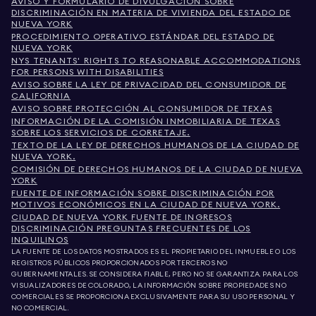
AVISO Y FORMULARIO DE DIVULGACIÓN SOBRE
DISCRIMINACIÓN EN MATERIA DE VIVIENDA DEL ESTADO DE
NUEVA YORK
PROCEDIMIENTO OPERATIVO ESTÁNDAR DEL ESTADO DE
NUEVA YORK
NYS TENANTS' RIGHTS TO REASONABLE ACCOMMODATIONS
FOR PERSONS WITH DISABILITIES
AVISO SOBRE LA LEY DE PRIVACIDAD DEL CONSUMIDOR DE
CALIFORNIA
AVISO SOBRE PROTECCIÓN AL CONSUMIDOR DE TEXAS
INFORMACIÓN DE LA COMISIÓN INMOBILIARIA DE TEXAS
SOBRE LOS SERVICIOS DE CORRETAJE.
TEXTO DE LA LEY DE DERECHOS HUMANOS DE LA CIUDAD DE
NUEVA YORK.
COMISIÓN DE DERECHOS HUMANOS DE LA CIUDAD DE NUEVA
YORK
FUENTE DE INFORMACIÓN SOBRE DISCRIMINACIÓN POR
MOTIVOS ECONÓMICOS EN LA CIUDAD DE NUEVA YORK.
CIUDAD DE NUEVA YORK FUENTE DE INGRESOS
DISCRIMINACIÓN PREGUNTAS FRECUENTES DE LOS
INQUILINOS
LA FUENTE DE LOS DATOS MOSTRADOS ES EL PROPIETARIO DEL INMUEBLE O LOS
REGISTROS PÚBLICOS PROPORCIONADOS POR TERCEROS NO
GUBERNAMENTALES. SE CONSIDERA FIABLE, PERO NO SE GARANTIZA. PARA LOS
VISUALIZADORES DE COLORADO, LA INFORMACIÓN SOBRE PROPIEDADES NO
COMERCIALES SE PROPORCIONA EXCLUSIVAMENTE PARA SU USO PERSONAL Y
NO COMERCIAL.