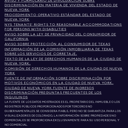
AVISO Y FORMULARIO DE DIVULGACIÓN SOBRE
DISCRIMINACIÓN EN MATERIA DE VIVIENDA DEL ESTADO DE
NUEVA YORK
PROCEDIMIENTO OPERATIVO ESTÁNDAR DEL ESTADO DE
NUEVA YORK
NYS TENANTS' RIGHTS TO REASONABLE ACCOMMODATIONS
FOR PERSONS WITH DISABILITIES
AVISO SOBRE LA LEY DE PRIVACIDAD DEL CONSUMIDOR DE
CALIFORNIA
AVISO SOBRE PROTECCIÓN AL CONSUMIDOR DE TEXAS
INFORMACIÓN DE LA COMISIÓN INMOBILIARIA DE TEXAS
SOBRE LOS SERVICIOS DE CORRETAJE.
TEXTO DE LA LEY DE DERECHOS HUMANOS DE LA CIUDAD DE
NUEVA YORK.
COMISIÓN DE DERECHOS HUMANOS DE LA CIUDAD DE NUEVA
YORK
FUENTE DE INFORMACIÓN SOBRE DISCRIMINACIÓN POR
MOTIVOS ECONÓMICOS EN LA CIUDAD DE NUEVA YORK.
CIUDAD DE NUEVA YORK FUENTE DE INGRESOS
DISCRIMINACIÓN PREGUNTAS FRECUENTES DE LOS
INQUILINOS
LA FUENTE DE LOS DATOS MOSTRADOS ES EL PROPIETARIO DEL INMUEBLE O LOS
REGISTROS PÚBLICOS PROPORCIONADOS POR TERCEROS NO
GUBERNAMENTALES. SE CONSIDERA FIABLE, PERO NO SE GARANTIZA. PARA LOS
VISUALIZADORES DE COLORADO, LA INFORMACIÓN SOBRE PROPIEDADES NO
COMERCIALES SE PROPORCIONA EXCLUSIVAMENTE PARA SU USO PERSONAL Y
NO COMERCIAL.