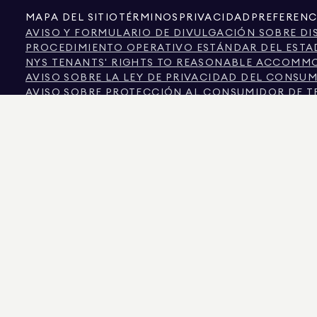
MAPA DEL SITIO
TÉRMINOS
PRIVACIDAD
PREFERENC
AVISO Y FORMULARIO DE DIVULGACIÓN SOBRE DI
PROCEDIMIENTO OPERATIVO ESTÁNDAR DEL ESTA
NYS TENANTS' RIGHTS TO REASONABLE ACCOMMOD
AVISO SOBRE LA LEY DE PRIVACIDAD DEL CONSU
AVISO SOBRE PROTECCIÓN AL CONSUMIDOR DE T
INFORMACIÓN DE LA COMISIÓN INMOBILIARIA DE 
TEXTO DE LA LEY DE DERECHOS HUMANOS DE LA 
COMISIÓN DE DERECHOS HUMANOS DE LA CIUDAD
FUENTE DE INFORMACIÓN SOBRE DISCRIMINACIÓ
CIUDAD DE NUEVA YORK FUENTE DE INGRESOS DI
LA FUENTE DE LOS DATOS MOSTRADOS ES EL PROPIETARIO DEL INMUEBLE O LO
COLORADO, LA INFORMACIÓN SOBRE PROPIEDADES NO COMERCIALES SE PROPO
575 MADISON AVENUE, NUEVA YORK, NY 10022.
212.891.7000
© 2026 DOUGLAS ELL
INFORMATIVOS. SI BIEN SE CONSIDERA QUE ESTA INFORMACIÓN ES CORRECTA, S
OTROS, LA SUPERFICIE, EL NÚMERO DE HABITACIONES, EL NÚMERO DE DORMITOR
IGUALDAD DE OPORTUNIDADES EN LA VIVIENDA. DATOS DEL ANUNCIO ACTUALIZADOS
DOUGLAS ELLIMAN ES UN AGENTE INMOBILIARIO CON LICENCIA EN CALIFORNIA CON
COLUMBIA CON LICENCIA N.º REO40000160, FLORIDA CON LICENCIA N.º CQ102023
NUEVA YORK CON LICENCIA N.º 10991211812, TEXAS CON LICENCIA N.º 9008706 Y V
LOS ESTAFADORES SE HACEN PASAR POR AGENTES INMOBILIARIOS Y UTILIZAN A
PÓNGASE EN CONTACTO DIRECTAMENTE CON EL AGENTE A TRAVÉS DEL ENLACE 
PROHIBIDOS POR LA LEY DE NUEVA YORK. SI RECIBE UNA SOLICITUD SOSPECHO