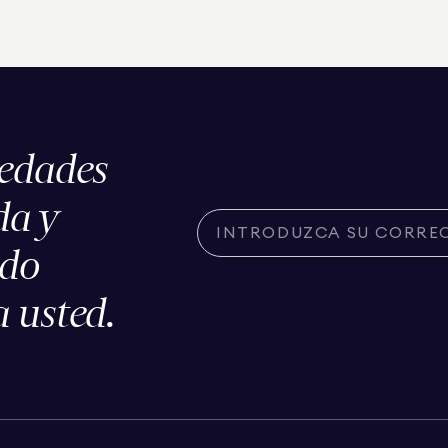
iedades
da y
ado
 usted.