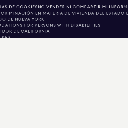
IAS DE COOKIES
NO VENDER NI COMPARTIR MI INFOR
SCRIMINACIÓN EN MATERIA DE VIVIENDA DEL ESTADO 
DO DE NUEVA YORK
ATIONS FOR PERSONS WITH DISABILITIES
MIDOR DE CALIFORNIA
EXAS
TEXAS SOBRE LOS SERVICIOS DE CORRETAJE.
CIUDAD DE NUEVA YORK.
 DE NUEVA YORK
N POR MOTIVOS ECONÓMICOS EN LA CIUDAD DE NUEV
SCRIMINACIÓN PREGUNTAS FRECUENTES DE LOS INQUI
S REGISTROS PÚBLICOS PROPORCIONADOS POR TERCEROS NO GUBERNAMENTALES. SE CON
RCIONA EXCLUSIVAMENTE PARA SU USO PERSONAL Y NO COMERCIAL.
IMAN REAL ESTATE. PROVEEDOR DE IGUALDAD DE OPORTUNIDADES EN EL EMPLEO. TOD
E PRESENTA CON RESERVA DE ERRORES, OMISIONES, CAMBIOS O RETIRADAS SIN PREVIO
IOS Y EL DISTRITO ESCOLAR EN LOS ANUNCIOS DE PROPIEDADES, DEBE SER VERIFICAD
 EL 6 AGO. 2026 A LAS 5:37 P. M..
 EL N.º DE LICENCIA 01947727, EN COLORADO CON EL N.º DE LICENCIA EC100053892, EN
2, MARYLAND CON LICENCIA N.º 645270, MASSACHUSETTS CON LICENCIA N.º 422764, NE
IRGINIA CON LICENCIA N.º 0226035659.
NUNCIOS ACTIVOS PARA SOLICITAR DEPÓSITOS FALSOS. SI TIENE ALGUNA PREGUNTA S
«AGENTES» DEL MENÚ SUPERIOR. DOUGLAS ELLIMAN NUNCA SOLICITARÁ NINGÚN PAGO 
SA DE DINERO, NO ENVÍE FONDOS. DENÚNCELO AL DEPARTAMENTO DE ESTADO DE NUEVA 