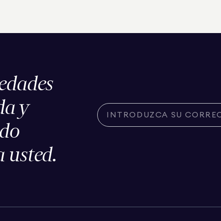
iedades
da y
ado
 usted.