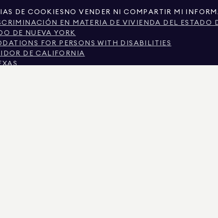
IAS DE COOKIES
NO VENDER NI COMPARTIR MI INFOR
SCRIMINACIÓN EN MATERIA DE VIVIENDA DEL ESTADO 
DO DE NUEVA YORK
ATIONS FOR PERSONS WITH DISABILITIES
MIDOR DE CALIFORNIA
EXAS
TEXAS SOBRE LOS SERVICIOS DE CORRETAJE.
CIUDAD DE NUEVA YORK.
 DE NUEVA YORK
N POR MOTIVOS ECONÓMICOS EN LA CIUDAD DE NUEV
SCRIMINACIÓN PREGUNTAS FRECUENTES DE LOS INQUI
S REGISTROS PÚBLICOS PROPORCIONADOS POR TERCEROS NO GUBERNAMENTALES. SE CON
RCIONA EXCLUSIVAMENTE PARA SU USO PERSONAL Y NO COMERCIAL.
IMAN REAL ESTATE. PROVEEDOR DE IGUALDAD DE OPORTUNIDADES EN EL EMPLEO. TOD
E PRESENTA CON RESERVA DE ERRORES, OMISIONES, CAMBIOS O RETIRADAS SIN PREVIO
IOS Y EL DISTRITO ESCOLAR EN LOS ANUNCIOS DE PROPIEDADES, DEBE SER VERIFICAD
 EL 8 AGO. 2026 A LAS 7:50 A. M..
 EL N.º DE LICENCIA 01947727, EN COLORADO CON EL N.º DE LICENCIA EC100053892, EN
2, MARYLAND CON LICENCIA N.º 645270, MASSACHUSETTS CON LICENCIA N.º 422764, NE
IRGINIA CON LICENCIA N.º 0226035659.
NUNCIOS ACTIVOS PARA SOLICITAR DEPÓSITOS FALSOS. SI TIENE ALGUNA PREGUNTA S
«AGENTES» DEL MENÚ SUPERIOR. DOUGLAS ELLIMAN NUNCA SOLICITARÁ NINGÚN PAGO 
SA DE DINERO, NO ENVÍE FONDOS. DENÚNCELO AL DEPARTAMENTO DE ESTADO DE NUEVA 