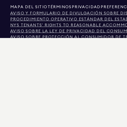
MAPA DEL SITIO
TÉRMINOS
PRIVACIDAD
PREFERENC
AVISO Y FORMULARIO DE DIVULGACIÓN SOBRE DI
PROCEDIMIENTO OPERATIVO ESTÁNDAR DEL ESTA
NYS TENANTS' RIGHTS TO REASONABLE ACCOMMOD
AVISO SOBRE LA LEY DE PRIVACIDAD DEL CONSU
AVISO SOBRE PROTECCIÓN AL CONSUMIDOR DE T
INFORMACIÓN DE LA COMISIÓN INMOBILIARIA DE 
TEXTO DE LA LEY DE DERECHOS HUMANOS DE LA 
COMISIÓN DE DERECHOS HUMANOS DE LA CIUDAD
FUENTE DE INFORMACIÓN SOBRE DISCRIMINACIÓ
CIUDAD DE NUEVA YORK FUENTE DE INGRESOS DI
LA FUENTE DE LOS DATOS MOSTRADOS ES EL PROPIETARIO DEL INMUEBLE O LO
COLORADO, LA INFORMACIÓN SOBRE PROPIEDADES NO COMERCIALES SE PROPO
575 MADISON AVENUE, NUEVA YORK, NY 10022.
212.891.7000
© 2026 DOUGLAS ELL
INFORMATIVOS. SI BIEN SE CONSIDERA QUE ESTA INFORMACIÓN ES CORRECTA, S
OTROS, LA SUPERFICIE, EL NÚMERO DE HABITACIONES, EL NÚMERO DE DORMITOR
IGUALDAD DE OPORTUNIDADES EN LA VIVIENDA. DATOS DEL ANUNCIO ACTUALIZADOS
DOUGLAS ELLIMAN ES UN AGENTE INMOBILIARIO CON LICENCIA EN CALIFORNIA CON
COLUMBIA CON LICENCIA N.º REO40000160, FLORIDA CON LICENCIA N.º CQ102023
NUEVA YORK CON LICENCIA N.º 10991211812, TEXAS CON LICENCIA N.º 9008706 Y V
LOS ESTAFADORES SE HACEN PASAR POR AGENTES INMOBILIARIOS Y UTILIZAN A
PÓNGASE EN CONTACTO DIRECTAMENTE CON EL AGENTE A TRAVÉS DEL ENLACE 
PROHIBIDOS POR LA LEY DE NUEVA YORK. SI RECIBE UNA SOLICITUD SOSPECHO