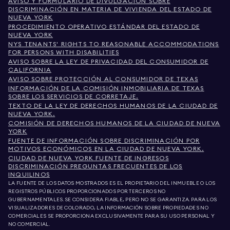
AVISO Y FORMULARIO DE DIVULGACIÓN SOBRE
DISCRIMINACIÓN EN MATERIA DE VIVIENDA DEL ESTADO DE
NUEVA YORK
PROCEDIMIENTO OPERATIVO ESTÁNDAR DEL ESTADO DE
NUEVA YORK
NYS TENANTS' RIGHTS TO REASONABLE ACCOMMODATIONS
FOR PERSONS WITH DISABILITIES
AVISO SOBRE LA LEY DE PRIVACIDAD DEL CONSUMIDOR DE
CALIFORNIA
AVISO SOBRE PROTECCIÓN AL CONSUMIDOR DE TEXAS
INFORMACIÓN DE LA COMISIÓN INMOBILIARIA DE TEXAS
SOBRE LOS SERVICIOS DE CORRETAJE.
TEXTO DE LA LEY DE DERECHOS HUMANOS DE LA CIUDAD DE
NUEVA YORK.
COMISIÓN DE DERECHOS HUMANOS DE LA CIUDAD DE NUEVA
YORK
FUENTE DE INFORMACIÓN SOBRE DISCRIMINACIÓN POR
MOTIVOS ECONÓMICOS EN LA CIUDAD DE NUEVA YORK.
CIUDAD DE NUEVA YORK FUENTE DE INGRESOS
DISCRIMINACIÓN PREGUNTAS FRECUENTES DE LOS
INQUILINOS
LA FUENTE DE LOS DATOS MOSTRADOS ES EL PROPIETARIO DEL INMUEBLE O LOS
REGISTROS PÚBLICOS PROPORCIONADOS POR TERCEROS NO
GUBERNAMENTALES. SE CONSIDERA FIABLE, PERO NO SE GARANTIZA. PARA LOS
VISUALIZADORES DE COLORADO, LA INFORMACIÓN SOBRE PROPIEDADES NO
COMERCIALES SE PROPORCIONA EXCLUSIVAMENTE PARA SU USO PERSONAL Y
NO COMERCIAL.