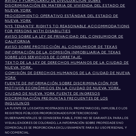
AVISO Y FORMULARIO DE DIVULGACIÓN SOBRE
DISCRIMINACIÓN EN MATERIA DE VIVIENDA DEL ESTADO DE
NUEVA YORK
PROCEDIMIENTO OPERATIVO ESTÁNDAR DEL ESTADO DE
NUEVA YORK
NYS TENANTS' RIGHTS TO REASONABLE ACCOMMODATIONS
FOR PERSONS WITH DISABILITIES
AVISO SOBRE LA LEY DE PRIVACIDAD DEL CONSUMIDOR DE
CALIFORNIA
AVISO SOBRE PROTECCIÓN AL CONSUMIDOR DE TEXAS
INFORMACIÓN DE LA COMISIÓN INMOBILIARIA DE TEXAS
SOBRE LOS SERVICIOS DE CORRETAJE.
TEXTO DE LA LEY DE DERECHOS HUMANOS DE LA CIUDAD DE
NUEVA YORK.
COMISIÓN DE DERECHOS HUMANOS DE LA CIUDAD DE NUEVA
YORK
FUENTE DE INFORMACIÓN SOBRE DISCRIMINACIÓN POR
MOTIVOS ECONÓMICOS EN LA CIUDAD DE NUEVA YORK.
CIUDAD DE NUEVA YORK FUENTE DE INGRESOS
DISCRIMINACIÓN PREGUNTAS FRECUENTES DE LOS
INQUILINOS
LA FUENTE DE LOS DATOS MOSTRADOS ES EL PROPIETARIO DEL INMUEBLE O LOS
REGISTROS PÚBLICOS PROPORCIONADOS POR TERCEROS NO
GUBERNAMENTALES. SE CONSIDERA FIABLE, PERO NO SE GARANTIZA. PARA LOS
VISUALIZADORES DE COLORADO, LA INFORMACIÓN SOBRE PROPIEDADES NO
COMERCIALES SE PROPORCIONA EXCLUSIVAMENTE PARA SU USO PERSONAL Y
NO COMERCIAL.