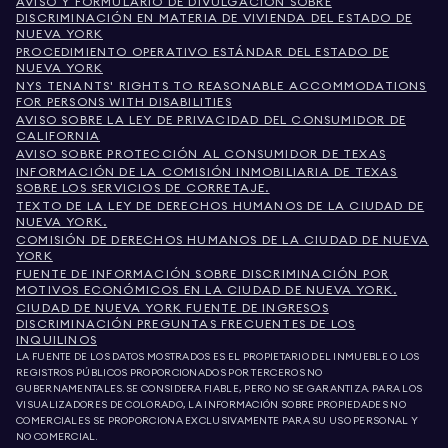
AVISO Y FORMULARIO DE DIVULGACIÓN SOBRE
DISCRIMINACIÓN EN MATERIA DE VIVIENDA DEL ESTADO DE
NUEVA YORK
PROCEDIMIENTO OPERATIVO ESTÁNDAR DEL ESTADO DE
NUEVA YORK
NYS TENANTS' RIGHTS TO REASONABLE ACCOMMODATIONS
FOR PERSONS WITH DISABILITIES
AVISO SOBRE LA LEY DE PRIVACIDAD DEL CONSUMIDOR DE
CALIFORNIA
AVISO SOBRE PROTECCIÓN AL CONSUMIDOR DE TEXAS
INFORMACIÓN DE LA COMISIÓN INMOBILIARIA DE TEXAS
SOBRE LOS SERVICIOS DE CORRETAJE.
TEXTO DE LA LEY DE DERECHOS HUMANOS DE LA CIUDAD DE
NUEVA YORK.
COMISIÓN DE DERECHOS HUMANOS DE LA CIUDAD DE NUEVA
YORK
FUENTE DE INFORMACIÓN SOBRE DISCRIMINACIÓN POR
MOTIVOS ECONÓMICOS EN LA CIUDAD DE NUEVA YORK.
CIUDAD DE NUEVA YORK FUENTE DE INGRESOS
DISCRIMINACIÓN PREGUNTAS FRECUENTES DE LOS
INQUILINOS
LA FUENTE DE LOS DATOS MOSTRADOS ES EL PROPIETARIO DEL INMUEBLE O LOS
REGISTROS PÚBLICOS PROPORCIONADOS POR TERCEROS NO
GUBERNAMENTALES. SE CONSIDERA FIABLE, PERO NO SE GARANTIZA. PARA LOS
VISUALIZADORES DE COLORADO, LA INFORMACIÓN SOBRE PROPIEDADES NO
COMERCIALES SE PROPORCIONA EXCLUSIVAMENTE PARA SU USO PERSONAL Y
NO COMERCIAL.