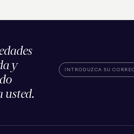
iedades
da y
ado
 usted.