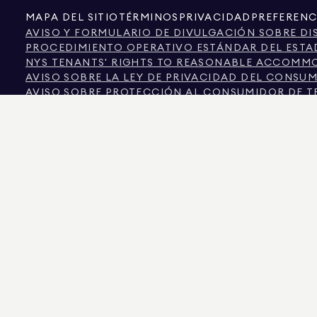
MAPA DEL SITIO
TÉRMINOS
PRIVACIDAD
PREFERENC
AVISO Y FORMULARIO DE DIVULGACIÓN SOBRE DI
PROCEDIMIENTO OPERATIVO ESTÁNDAR DEL ESTA
NYS TENANTS' RIGHTS TO REASONABLE ACCOMMOD
AVISO SOBRE LA LEY DE PRIVACIDAD DEL CONSU
AVISO SOBRE PROTECCIÓN AL CONSUMIDOR DE T
INFORMACIÓN DE LA COMISIÓN INMOBILIARIA DE 
TEXTO DE LA LEY DE DERECHOS HUMANOS DE LA 
COMISIÓN DE DERECHOS HUMANOS DE LA CIUDAD
FUENTE DE INFORMACIÓN SOBRE DISCRIMINACIÓ
CIUDAD DE NUEVA YORK FUENTE DE INGRESOS DI
LA FUENTE DE LOS DATOS MOSTRADOS ES EL PROPIETARIO DEL INMUEBLE O LO
COLORADO, LA INFORMACIÓN SOBRE PROPIEDADES NO COMERCIALES SE PROPO
575 MADISON AVENUE, NUEVA YORK, NY 10022.
212.891.7000
© 2026 DOUGLAS ELL
INFORMATIVOS. SI BIEN SE CONSIDERA QUE ESTA INFORMACIÓN ES CORRECTA, S
OTROS, LA SUPERFICIE, EL NÚMERO DE HABITACIONES, EL NÚMERO DE DORMITOR
IGUALDAD DE OPORTUNIDADES EN LA VIVIENDA. DATOS DEL ANUNCIO ACTUALIZADOS
DOUGLAS ELLIMAN ES UN AGENTE INMOBILIARIO CON LICENCIA EN CALIFORNIA CON
COLUMBIA CON LICENCIA N.º REO40000160, FLORIDA CON LICENCIA N.º CQ102023
NUEVA YORK CON LICENCIA N.º 10991211812, TEXAS CON LICENCIA N.º 9008706 Y V
LOS ESTAFADORES SE HACEN PASAR POR AGENTES INMOBILIARIOS Y UTILIZAN A
PÓNGASE EN CONTACTO DIRECTAMENTE CON EL AGENTE A TRAVÉS DEL ENLACE 
PROHIBIDOS POR LA LEY DE NUEVA YORK. SI RECIBE UNA SOLICITUD SOSPECHO