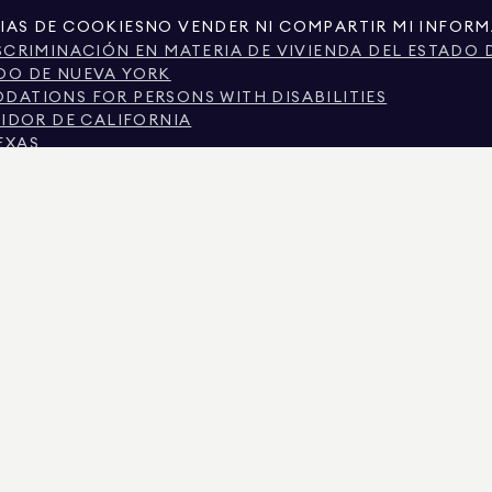
IAS DE COOKIES
NO VENDER NI COMPARTIR MI INFOR
SCRIMINACIÓN EN MATERIA DE VIVIENDA DEL ESTADO 
DO DE NUEVA YORK
ATIONS FOR PERSONS WITH DISABILITIES
MIDOR DE CALIFORNIA
EXAS
TEXAS SOBRE LOS SERVICIOS DE CORRETAJE.
CIUDAD DE NUEVA YORK.
 DE NUEVA YORK
N POR MOTIVOS ECONÓMICOS EN LA CIUDAD DE NUEV
SCRIMINACIÓN PREGUNTAS FRECUENTES DE LOS INQUI
S REGISTROS PÚBLICOS PROPORCIONADOS POR TERCEROS NO GUBERNAMENTALES. SE CON
RCIONA EXCLUSIVAMENTE PARA SU USO PERSONAL Y NO COMERCIAL.
IMAN REAL ESTATE. PROVEEDOR DE IGUALDAD DE OPORTUNIDADES EN EL EMPLEO. TOD
E PRESENTA CON RESERVA DE ERRORES, OMISIONES, CAMBIOS O RETIRADAS SIN PREVIO
IOS Y EL DISTRITO ESCOLAR EN LOS ANUNCIOS DE PROPIEDADES, DEBE SER VERIFICAD
 EL 7 AGO. 2026 A LAS 9:27 P. M..
 EL N.º DE LICENCIA 01947727, EN COLORADO CON EL N.º DE LICENCIA EC100053892, EN
2, MARYLAND CON LICENCIA N.º 645270, MASSACHUSETTS CON LICENCIA N.º 422764, NE
IRGINIA CON LICENCIA N.º 0226035659.
NUNCIOS ACTIVOS PARA SOLICITAR DEPÓSITOS FALSOS. SI TIENE ALGUNA PREGUNTA S
«AGENTES» DEL MENÚ SUPERIOR. DOUGLAS ELLIMAN NUNCA SOLICITARÁ NINGÚN PAGO 
SA DE DINERO, NO ENVÍE FONDOS. DENÚNCELO AL DEPARTAMENTO DE ESTADO DE NUEVA 