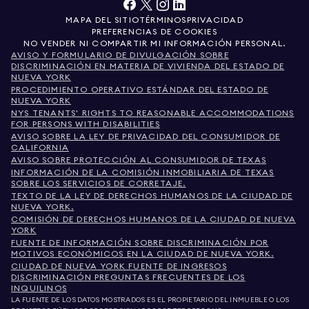
MAPA DEL SITIO
TÉRMINOS
PRIVACIDAD
PREFERENCIAS DE COOKIES
NO VENDER NI COMPARTIR MI INFORMACIÓN PERSONAL.
AVISO Y FORMULARIO DE DIVULGACIÓN SOBRE
DISCRIMINACIÓN EN MATERIA DE VIVIENDA DEL ESTADO DE
NUEVA YORK
PROCEDIMIENTO OPERATIVO ESTÁNDAR DEL ESTADO DE
NUEVA YORK
NYS TENANTS' RIGHTS TO REASONABLE ACCOMMODATIONS
FOR PERSONS WITH DISABILITIES
AVISO SOBRE LA LEY DE PRIVACIDAD DEL CONSUMIDOR DE
CALIFORNIA
AVISO SOBRE PROTECCIÓN AL CONSUMIDOR DE TEXAS
INFORMACIÓN DE LA COMISIÓN INMOBILIARIA DE TEXAS
SOBRE LOS SERVICIOS DE CORRETAJE.
TEXTO DE LA LEY DE DERECHOS HUMANOS DE LA CIUDAD DE
NUEVA YORK.
COMISIÓN DE DERECHOS HUMANOS DE LA CIUDAD DE NUEVA
YORK
FUENTE DE INFORMACIÓN SOBRE DISCRIMINACIÓN POR
MOTIVOS ECONÓMICOS EN LA CIUDAD DE NUEVA YORK.
CIUDAD DE NUEVA YORK FUENTE DE INGRESOS
DISCRIMINACIÓN PREGUNTAS FRECUENTES DE LOS
INQUILINOS
LA FUENTE DE LOS DATOS MOSTRADOS ES EL PROPIETARIO DEL INMUEBLE O LOS