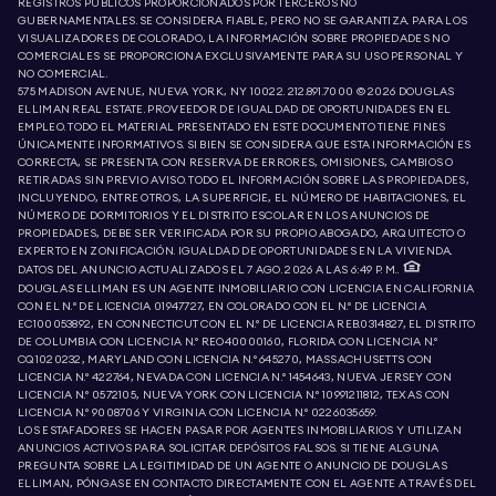
REGISTROS PÚBLICOS PROPORCIONADOS POR TERCEROS NO
GUBERNAMENTALES. SE CONSIDERA FIABLE, PERO NO SE GARANTIZA. PARA LOS
VISUALIZADORES DE COLORADO, LA INFORMACIÓN SOBRE PROPIEDADES NO
COMERCIALES SE PROPORCIONA EXCLUSIVAMENTE PARA SU USO PERSONAL Y
NO COMERCIAL.
575 MADISON AVENUE, NUEVA YORK, NY 10022.
212.891.7000
© 2026 DOUGLAS
ELLIMAN REAL ESTATE. PROVEEDOR DE IGUALDAD DE OPORTUNIDADES EN EL
EMPLEO. TODO EL MATERIAL PRESENTADO EN ESTE DOCUMENTO TIENE FINES
ÚNICAMENTE INFORMATIVOS. SI BIEN SE CONSIDERA QUE ESTA INFORMACIÓN ES
CORRECTA, SE PRESENTA CON RESERVA DE ERRORES, OMISIONES, CAMBIOS O
RETIRADAS SIN PREVIO AVISO. TODO EL INFORMACIÓN SOBRE LAS PROPIEDADES,
INCLUYENDO, ENTRE OTROS, LA SUPERFICIE, EL NÚMERO DE HABITACIONES, EL
NÚMERO DE DORMITORIOS Y EL DISTRITO ESCOLAR EN LOS ANUNCIOS DE
PROPIEDADES, DEBE SER VERIFICADA POR SU PROPIO ABOGADO, ARQUITECTO O
EXPERTO EN ZONIFICACIÓN. IGUALDAD DE OPORTUNIDADES EN LA VIVIENDA.
DATOS DEL ANUNCIO ACTUALIZADOS EL 7 AGO. 2026 A LAS 6:49 P. M..
DOUGLAS ELLIMAN ES UN AGENTE INMOBILIARIO CON LICENCIA EN CALIFORNIA
CON EL N.º DE LICENCIA 01947727, EN COLORADO CON EL N.º DE LICENCIA
EC100053892, EN CONNECTICUT CON EL N.º DE LICENCIA REB.0314827, EL DISTRITO
DE COLUMBIA CON LICENCIA N.º REO40000160, FLORIDA CON LICENCIA N.º
CQ1020232, MARYLAND CON LICENCIA N.º 645270, MASSACHUSETTS CON
LICENCIA N.º 422764, NEVADA CON LICENCIA N.º 1454643, NUEVA JERSEY CON
LICENCIA N.º 0572105, NUEVA YORK CON LICENCIA N.º 10991211812, TEXAS CON
LICENCIA N.º 9008706 Y VIRGINIA CON LICENCIA N.º 0226035659.
LOS ESTAFADORES SE HACEN PASAR POR AGENTES INMOBILIARIOS Y UTILIZAN
ANUNCIOS ACTIVOS PARA SOLICITAR DEPÓSITOS FALSOS. SI TIENE ALGUNA
PREGUNTA SOBRE LA LEGITIMIDAD DE UN AGENTE O ANUNCIO DE DOUGLAS
ELLIMAN, PÓNGASE EN CONTACTO DIRECTAMENTE CON EL AGENTE A TRAVÉS DEL