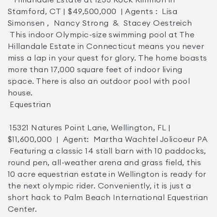
   Hillandale Estate at 1233 Rock Rimmon in 
Stamford, CT | $49,500,000  | Agents :  Lisa 
Simonsen ,  Nancy Strong  &  Stacey Oestreich 

 This indoor Olympic-size swimming pool at The 
Hillandale Estate in Connecticut means you never 
miss a lap in your quest for glory. The home boasts 
more than 17,000 square feet of indoor living 
space. There is also an outdoor pool with pool 
house. 

 Equestrian 

 15321 Natures Point Lane, Wellington, FL | 
$11,600,000  |  Agent:  Martha Wachtel Jolicoeur PA 

 Featuring a classic 14 stall barn with 10 paddocks, 
round pen, all-weather arena and grass field, this 
10 acre equestrian estate in Wellington is ready for 
the next olympic rider. Conveniently, it is just a 
short hack to Palm Beach International Equestrian 
Center. 
