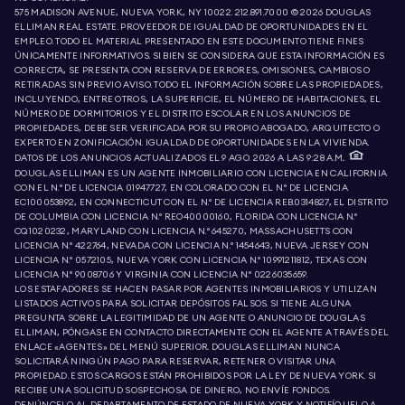
575 MADISON AVENUE, NUEVA YORK, NY 10022.
212.891.7000
© 2026 DOUGLAS
ELLIMAN REAL ESTATE. PROVEEDOR DE IGUALDAD DE OPORTUNIDADES EN EL
EMPLEO. TODO EL MATERIAL PRESENTADO EN ESTE DOCUMENTO TIENE FINES
ÚNICAMENTE INFORMATIVOS. SI BIEN SE CONSIDERA QUE ESTA INFORMACIÓN ES
CORRECTA, SE PRESENTA CON RESERVA DE ERRORES, OMISIONES, CAMBIOS O
RETIRADAS SIN PREVIO AVISO. TODO EL INFORMACIÓN SOBRE LAS PROPIEDADES,
INCLUYENDO, ENTRE OTROS, LA SUPERFICIE, EL NÚMERO DE HABITACIONES, EL
NÚMERO DE DORMITORIOS Y EL DISTRITO ESCOLAR EN LOS ANUNCIOS DE
PROPIEDADES, DEBE SER VERIFICADA POR SU PROPIO ABOGADO, ARQUITECTO O
EXPERTO EN ZONIFICACIÓN. IGUALDAD DE OPORTUNIDADES EN LA VIVIENDA.
DATOS DE LOS ANUNCIOS ACTUALIZADOS EL 9 AGO. 2026 A LAS 9:28 A.M..
DOUGLAS ELLIMAN ES UN AGENTE INMOBILIARIO CON LICENCIA EN CALIFORNIA
CON EL N.º DE LICENCIA 01947727, EN COLORADO CON EL N.º DE LICENCIA
EC100053892, EN CONNECTICUT CON EL N.º DE LICENCIA REB.0314827, EL DISTRITO
DE COLUMBIA CON LICENCIA N.º REO40000160, FLORIDA CON LICENCIA N.º
CQ1020232, MARYLAND CON LICENCIA N.º 645270, MASSACHUSETTS CON
LICENCIA N.º 422764, NEVADA CON LICENCIA N.º 1454643, NUEVA JERSEY CON
LICENCIA N.º 0572105, NUEVA YORK CON LICENCIA N.º 10991211812, TEXAS CON
LICENCIA N.º 9008706 Y VIRGINIA CON LICENCIA N.º 0226035659.
LOS ESTAFADORES SE HACEN PASAR POR AGENTES INMOBILIARIOS Y UTILIZAN
LISTADOS ACTIVOS PARA SOLICITAR DEPÓSITOS FALSOS. SI TIENE ALGUNA
PREGUNTA SOBRE LA LEGITIMIDAD DE UN AGENTE O ANUNCIO DE DOUGLAS
ELLIMAN, PÓNGASE EN CONTACTO DIRECTAMENTE CON EL AGENTE A TRAVÉS DEL
ENLACE «AGENTES» DEL MENÚ SUPERIOR. DOUGLAS ELLIMAN NUNCA
SOLICITARÁ NINGÚN PAGO PARA RESERVAR, RETENER O VISITAR UNA
PROPIEDAD. ESTOS CARGOS ESTÁN PROHIBIDOS POR LA LEY DE NUEVA YORK. SI
RECIBE UNA SOLICITUD SOSPECHOSA DE DINERO, NO ENVÍE FONDOS.