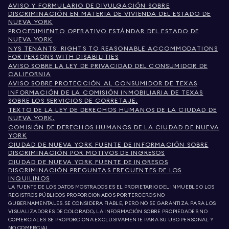
AVISO Y FORMULARIO DE DIVULGACIÓN SOBRE
DISCRIMINACIÓN EN MATERIA DE VIVIENDA DEL ESTADO DE
NUEVA YORK
PROCEDIMIENTO OPERATIVO ESTÁNDAR DEL ESTADO DE
NUEVA YORK
NYS TENANTS' RIGHTS TO REASONABLE ACCOMMODATIONS
FOR PERSONS WITH DISABILITIES
AVISO SOBRE LA LEY DE PRIVACIDAD DEL CONSUMIDOR DE
CALIFORNIA
AVISO SOBRE PROTECCIÓN AL CONSUMIDOR DE TEXAS
INFORMACIÓN DE LA COMISIÓN INMOBILIARIA DE TEXAS
SOBRE LOS SERVICIOS DE CORRETAJE.
TEXTO DE LA LEY DE DERECHOS HUMANOS DE LA CIUDAD DE
NUEVA YORK.
COMISIÓN DE DERECHOS HUMANOS DE LA CIUDAD DE NUEVA
YORK
CIUDAD DE NUEVA YORK FUENTE DE INFORMACIÓN SOBRE
DISCRIMINACIÓN POR MOTIVOS DE INGRESOS
CIUDAD DE NUEVA YORK FUENTE DE INGRESOS
DISCRIMINACIÓN PREGUNTAS FRECUENTES DE LOS
INQUILINOS
LA FUENTE DE LOS DATOS MOSTRADOS ES EL PROPIETARIO DEL INMUEBLE O LOS
REGISTROS PÚBLICOS PROPORCIONADOS POR TERCEROS NO
GUBERNAMENTALES. SE CONSIDERA FIABLE, PERO NO SE GARANTIZA. PARA LOS
VISUALIZADORES DE COLORADO, LA INFORMACIÓN SOBRE PROPIEDADES NO
COMERCIALES SE PROPORCIONA EXCLUSIVAMENTE PARA SU USO PERSONAL Y
NO COMERCIAL.