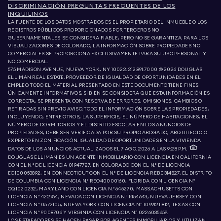
DISCRIMINACIÓN PREGUNTAS FRECUENTES DE LOS
INQUILINOS
LA FUENTE DE LOS DATOS MOSTRADOS ES EL PROPIETARIO DEL INMUEBLE O LOS
REGISTROS PÚBLICOS PROPORCIONADOS POR TERCEROS NO
GUBERNAMENTALES. SE CONSIDERA FIABLE, PERO NO SE GARANTIZA. PARA LOS
VISUALIZADORES DE COLORADO, LA INFORMACIÓN SOBRE PROPIEDADES NO
COMERCIALES SE PROPORCIONA EXCLUSIVAMENTE PARA SU USO PERSONAL Y
NO COMERCIAL.
575 MADISON AVENUE, NUEVA YORK, NY 10022.
212.891.7000
© 2026 DOUGLAS
ELLIMAN REAL ESTATE. PROVEEDOR DE IGUALDAD DE OPORTUNIDADES EN EL
EMPLEO. TODO EL MATERIAL PRESENTADO EN ESTE DOCUMENTO TIENE FINES
ÚNICAMENTE INFORMATIVOS. SI BIEN SE CONSIDERA QUE ESTA INFORMACIÓN ES
CORRECTA, SE PRESENTA CON RESERVA DE ERRORES, OMISIONES, CAMBIOS O
RETIRADAS SIN PREVIO AVISO. TODO EL INFORMACIÓN SOBRE LAS PROPIEDADES,
INCLUYENDO, ENTRE OTROS, LA SUPERFICIE, EL NÚMERO DE HABITACIONES, EL
NÚMERO DE DORMITORIOS Y EL DISTRITO ESCOLAR EN LOS ANUNCIOS DE
PROPIEDADES, DEBE SER VERIFICADA POR SU PROPIO ABOGADO, ARQUITECTO O
EXPERTO EN ZONIFICACIÓN. IGUALDAD DE OPORTUNIDADES EN LA VIVIENDA.
DATOS DE LOS ANUNCIOS ACTUALIZADOS EL 7 AGO. 2026 A LAS 9:28 P.M..
DOUGLAS ELLIMAN ES UN AGENTE INMOBILIARIO CON LICENCIA EN CALIFORNIA
CON EL N.º DE LICENCIA 01947727, EN COLORADO CON EL N.º DE LICENCIA
EC100053892, EN CONNECTICUT CON EL N.º DE LICENCIA REB.0314827, EL DISTRITO
DE COLUMBIA CON LICENCIA N.º REO40000160, FLORIDA CON LICENCIA N.º
CQ1020232, MARYLAND CON LICENCIA N.º 645270, MASSACHUSETTS CON
LICENCIA N.º 422764, NEVADA CON LICENCIA N.º 1454643, NUEVA JERSEY CON
LICENCIA N.º 0572105, NUEVA YORK CON LICENCIA N.º 10991211812, TEXAS CON
LICENCIA N.º 9008706 Y VIRGINIA CON LICENCIA N.º 0226035659.
LOS ESTAFADORES SE HACEN PASAR POR AGENTES INMOBILIARIOS Y UTILIZAN