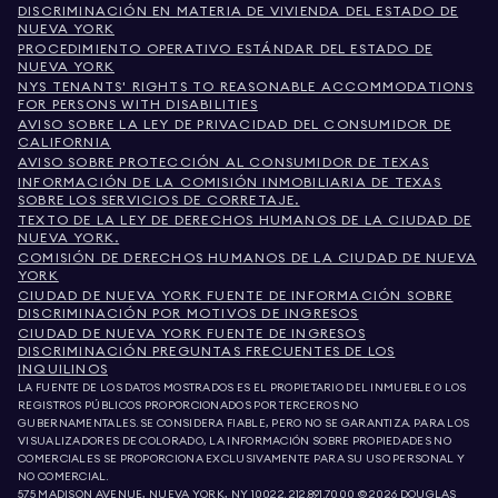
DISCRIMINACIÓN EN MATERIA DE VIVIENDA DEL ESTADO DE
NUEVA YORK
PROCEDIMIENTO OPERATIVO ESTÁNDAR DEL ESTADO DE
NUEVA YORK
NYS TENANTS' RIGHTS TO REASONABLE ACCOMMODATIONS
FOR PERSONS WITH DISABILITIES
AVISO SOBRE LA LEY DE PRIVACIDAD DEL CONSUMIDOR DE
CALIFORNIA
AVISO SOBRE PROTECCIÓN AL CONSUMIDOR DE TEXAS
INFORMACIÓN DE LA COMISIÓN INMOBILIARIA DE TEXAS
SOBRE LOS SERVICIOS DE CORRETAJE.
TEXTO DE LA LEY DE DERECHOS HUMANOS DE LA CIUDAD DE
NUEVA YORK.
COMISIÓN DE DERECHOS HUMANOS DE LA CIUDAD DE NUEVA
YORK
CIUDAD DE NUEVA YORK FUENTE DE INFORMACIÓN SOBRE
DISCRIMINACIÓN POR MOTIVOS DE INGRESOS
CIUDAD DE NUEVA YORK FUENTE DE INGRESOS
DISCRIMINACIÓN PREGUNTAS FRECUENTES DE LOS
INQUILINOS
LA FUENTE DE LOS DATOS MOSTRADOS ES EL PROPIETARIO DEL INMUEBLE O LOS
REGISTROS PÚBLICOS PROPORCIONADOS POR TERCEROS NO
GUBERNAMENTALES. SE CONSIDERA FIABLE, PERO NO SE GARANTIZA. PARA LOS
VISUALIZADORES DE COLORADO, LA INFORMACIÓN SOBRE PROPIEDADES NO
COMERCIALES SE PROPORCIONA EXCLUSIVAMENTE PARA SU USO PERSONAL Y
NO COMERCIAL.
575 MADISON AVENUE, NUEVA YORK, NY 10022.
212.891.7000
© 2026 DOUGLAS