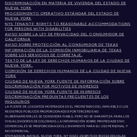
DISCRIMINACIÓN EN MATERIA DE VIVIENDA DEL ESTADO DE
NUEVA YORK
PROCEDIMIENTO OPERATIVO ESTÁNDAR DEL ESTADO DE
NUEVA YORK
NYS TENANTS' RIGHTS TO REASONABLE ACCOMMODATIONS
FOR PERSONS WITH DISABILITIES
AVISO SOBRE LA LEY DE PRIVACIDAD DEL CONSUMIDOR DE
CALIFORNIA
AVISO SOBRE PROTECCIÓN AL CONSUMIDOR DE TEXAS
INFORMACIÓN DE LA COMISIÓN INMOBILIARIA DE TEXAS
SOBRE LOS SERVICIOS DE CORRETAJE.
TEXTO DE LA LEY DE DERECHOS HUMANOS DE LA CIUDAD DE
NUEVA YORK.
COMISIÓN DE DERECHOS HUMANOS DE LA CIUDAD DE NUEVA
YORK
CIUDAD DE NUEVA YORK FUENTE DE INFORMACIÓN SOBRE
DISCRIMINACIÓN POR MOTIVOS DE INGRESOS
CIUDAD DE NUEVA YORK FUENTE DE INGRESOS
DISCRIMINACIÓN PREGUNTAS FRECUENTES DE LOS
INQUILINOS
LA FUENTE DE LOS DATOS MOSTRADOS ES EL PROPIETARIO DEL INMUEBLE O LOS
REGISTROS PÚBLICOS PROPORCIONADOS POR TERCEROS NO
GUBERNAMENTALES. SE CONSIDERA FIABLE, PERO NO SE GARANTIZA. PARA LOS
VISUALIZADORES DE COLORADO, LA INFORMACIÓN SOBRE PROPIEDADES NO
COMERCIALES SE PROPORCIONA EXCLUSIVAMENTE PARA SU USO PERSONAL Y
NO COMERCIAL.
575 MADISON AVENUE, NUEVA YORK, NY 10022.
212.891.7000
© 2026 DOUGLAS