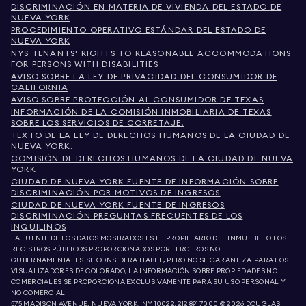
DISCRIMINACIÓN EN MATERIA DE VIVIENDA DEL ESTADO DE
NUEVA YORK
PROCEDIMIENTO OPERATIVO ESTÁNDAR DEL ESTADO DE
NUEVA YORK
NYS TENANTS' RIGHTS TO REASONABLE ACCOMMODATIONS
FOR PERSONS WITH DISABILITIES
AVISO SOBRE LA LEY DE PRIVACIDAD DEL CONSUMIDOR DE
CALIFORNIA
AVISO SOBRE PROTECCIÓN AL CONSUMIDOR DE TEXAS
INFORMACIÓN DE LA COMISIÓN INMOBILIARIA DE TEXAS
SOBRE LOS SERVICIOS DE CORRETAJE.
TEXTO DE LA LEY DE DERECHOS HUMANOS DE LA CIUDAD DE
NUEVA YORK.
COMISIÓN DE DERECHOS HUMANOS DE LA CIUDAD DE NUEVA
YORK
CIUDAD DE NUEVA YORK FUENTE DE INFORMACIÓN SOBRE
DISCRIMINACIÓN POR MOTIVOS DE INGRESOS
CIUDAD DE NUEVA YORK FUENTE DE INGRESOS
DISCRIMINACIÓN PREGUNTAS FRECUENTES DE LOS
INQUILINOS
LA FUENTE DE LOS DATOS MOSTRADOS ES EL PROPIETARIO DEL INMUEBLE O LOS
REGISTROS PÚBLICOS PROPORCIONADOS POR TERCEROS NO
GUBERNAMENTALES. SE CONSIDERA FIABLE, PERO NO SE GARANTIZA. PARA LOS
VISUALIZADORES DE COLORADO, LA INFORMACIÓN SOBRE PROPIEDADES NO
COMERCIALES SE PROPORCIONA EXCLUSIVAMENTE PARA SU USO PERSONAL Y
NO COMERCIAL.
575 MADISON AVENUE, NUEVA YORK, NY 10022.
212.891.7000
© 2026 DOUGLAS