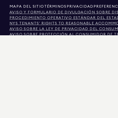
MAPA DEL SITIO
TÉRMINOS
PRIVACIDAD
PREFERENC
AVISO Y FORMULARIO DE DIVULGACIÓN SOBRE DI
PROCEDIMIENTO OPERATIVO ESTÁNDAR DEL ESTA
NYS TENANTS' RIGHTS TO REASONABLE ACCOMMOD
AVISO SOBRE LA LEY DE PRIVACIDAD DEL CONSU
AVISO SOBRE PROTECCIÓN AL CONSUMIDOR DE T
INFORMACIÓN DE LA COMISIÓN INMOBILIARIA DE 
TEXTO DE LA LEY DE DERECHOS HUMANOS DE LA 
COMISIÓN DE DERECHOS HUMANOS DE LA CIUDAD
CIUDAD DE NUEVA YORK FUENTE DE INFORMACIÓ
CIUDAD DE NUEVA YORK FUENTE DE INGRESOS DI
LA FUENTE DE LOS DATOS MOSTRADOS ES EL PROPIETARIO DEL INMUEBLE O LO
COLORADO, LA INFORMACIÓN SOBRE PROPIEDADES NO COMERCIALES SE PROPO
575 MADISON AVENUE, NUEVA YORK, NY 10022.
212.891.7000
© 2026 DOUGLAS ELL
INFORMATIVOS. SI BIEN SE CONSIDERA QUE ESTA INFORMACIÓN ES CORRECTA, S
OTROS, LA SUPERFICIE, EL NÚMERO DE HABITACIONES, EL NÚMERO DE DORMITOR
IGUALDAD DE OPORTUNIDADES EN LA VIVIENDA. DATOS DE LOS ANUNCIOS ACTUALIZ
DOUGLAS ELLIMAN ES UN AGENTE INMOBILIARIO CON LICENCIA EN CALIFORNIA CON
COLUMBIA CON LICENCIA N.º REO40000160, FLORIDA CON LICENCIA N.º CQ102023
NUEVA YORK CON LICENCIA N.º 10991211812, TEXAS CON LICENCIA N.º 9008706 Y V
LOS ESTAFADORES SE HACEN PASAR POR AGENTES INMOBILIARIOS Y UTILIZAN L
EN CONTACTO DIRECTAMENTE CON EL AGENTE A TRAVÉS DEL ENLACE «AGENTES»
POR LA LEY DE NUEVA YORK. SI RECIBE UNA SOLICITUD SOSPECHOSA DE DINER