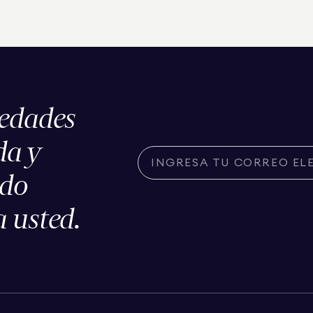
iedades
da y
ado
 usted.