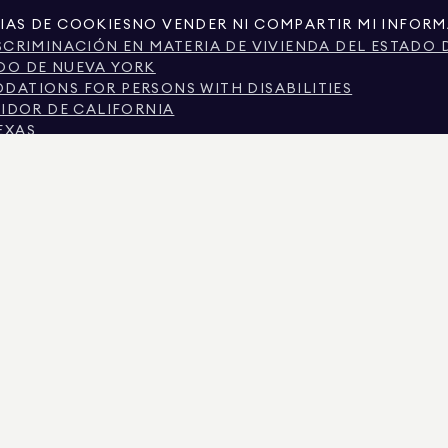
IAS DE COOKIES
NO VENDER NI COMPARTIR MI INFOR
SCRIMINACIÓN EN MATERIA DE VIVIENDA DEL ESTADO 
DO DE NUEVA YORK
ATIONS FOR PERSONS WITH DISABILITIES
MIDOR DE CALIFORNIA
EXAS
TEXAS SOBRE LOS SERVICIOS DE CORRETAJE.
CIUDAD DE NUEVA YORK.
 DE NUEVA YORK
N SOBRE DISCRIMINACIÓN POR MOTIVOS DE INGRESOS
SCRIMINACIÓN PREGUNTAS FRECUENTES DE LOS INQUI
S REGISTROS PÚBLICOS PROPORCIONADOS POR TERCEROS NO GUBERNAMENTALES. SE CON
RCIONA EXCLUSIVAMENTE PARA SU USO PERSONAL Y NO COMERCIAL.
IMAN REAL ESTATE. PROVEEDOR DE IGUALDAD DE OPORTUNIDADES EN EL EMPLEO. TOD
E PRESENTA CON RESERVA DE ERRORES, OMISIONES, CAMBIOS O RETIRADAS SIN PREVIO
IOS Y EL DISTRITO ESCOLAR EN LOS ANUNCIOS DE PROPIEDADES, DEBE SER VERIFICAD
ADOS EL 6 AGO. 2026 A LAS 1:39 A.M..
 EL N.º DE LICENCIA 01947727, EN COLORADO CON EL N.º DE LICENCIA EC100053892, EN
2, MARYLAND CON LICENCIA N.º 645270, MASSACHUSETTS CON LICENCIA N.º 422764, NE
IRGINIA CON LICENCIA N.º 0226035659.
ISTADOS ACTIVOS PARA SOLICITAR DEPÓSITOS FALSOS. SI TIENE ALGUNA PREGUNTA S
 DEL MENÚ SUPERIOR. DOUGLAS ELLIMAN NUNCA SOLICITARÁ NINGÚN PAGO PARA RES
O, NO ENVÍE FONDOS. DENÚNCELO AL DEPARTAMENTO DE ESTADO DE NUEVA YORK Y NOT