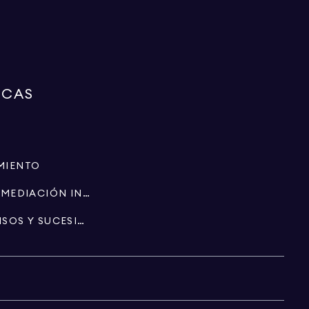
RCAS
MIENTO
ESPECIALISTAS EN INTERMEDIACIÓN INMOBILIARIA
PATRIMONIO, FIDEICOMISOS Y SUCESIONES