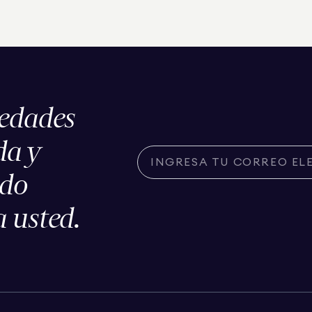
iedades
da y
ado
 usted.