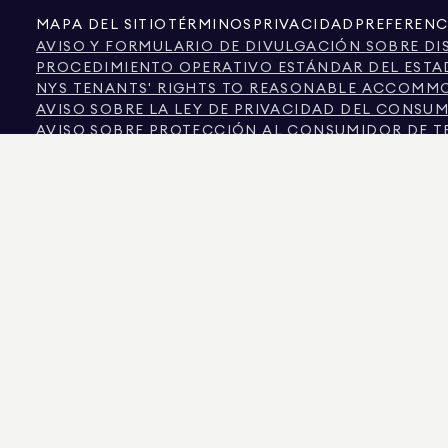
MAPA DEL SITIO
TÉRMINOS
PRIVACIDAD
PREFERENC
AVISO Y FORMULARIO DE DIVULGACIÓN SOBRE DI
PROCEDIMIENTO OPERATIVO ESTÁNDAR DEL ESTA
NYS TENANTS' RIGHTS TO REASONABLE ACCOMMOD
AVISO SOBRE LA LEY DE PRIVACIDAD DEL CONSU
AVISO SOBRE PROTECCIÓN AL CONSUMIDOR DE T
INFORMACIÓN DE LA COMISIÓN INMOBILIARIA DE 
TEXTO DE LA LEY DE DERECHOS HUMANOS DE LA 
COMISIÓN DE DERECHOS HUMANOS DE LA CIUDAD
CIUDAD DE NUEVA YORK FUENTE DE INFORMACIÓ
CIUDAD DE NUEVA YORK FUENTE DE INGRESOS DI
LA FUENTE DE LOS DATOS MOSTRADOS ES EL PROPIETARIO DEL INMUEBLE O LO
COLORADO, LA INFORMACIÓN SOBRE PROPIEDADES NO COMERCIALES SE PROPO
575 MADISON AVENUE, NUEVA YORK, NY 10022.
212.891.7000
© 2026 DOUGLAS ELL
INFORMATIVOS. SI BIEN SE CONSIDERA QUE ESTA INFORMACIÓN ES CORRECTA, S
OTROS, LA SUPERFICIE, EL NÚMERO DE HABITACIONES, EL NÚMERO DE DORMITOR
IGUALDAD DE OPORTUNIDADES EN LA VIVIENDA. DATOS DE LOS ANUNCIOS ACTUALI
DOUGLAS ELLIMAN ES UN AGENTE INMOBILIARIO CON LICENCIA EN CALIFORNIA CON
COLUMBIA CON LICENCIA N.º REO40000160, FLORIDA CON LICENCIA N.º CQ102023
NUEVA YORK CON LICENCIA N.º 10991211812, TEXAS CON LICENCIA N.º 9008706 Y V
LOS ESTAFADORES SE HACEN PASAR POR AGENTES INMOBILIARIOS Y UTILIZAN L
EN CONTACTO DIRECTAMENTE CON EL AGENTE A TRAVÉS DEL ENLACE «AGENTES»
POR LA LEY DE NUEVA YORK. SI RECIBE UNA SOLICITUD SOSPECHOSA DE DINER