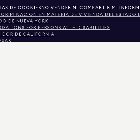
IAS DE COOKIES
NO VENDER NI COMPARTIR MI INFOR
SCRIMINACIÓN EN MATERIA DE VIVIENDA DEL ESTADO 
DO DE NUEVA YORK
ATIONS FOR PERSONS WITH DISABILITIES
MIDOR DE CALIFORNIA
EXAS
TEXAS SOBRE LOS SERVICIOS DE CORRETAJE.
CIUDAD DE NUEVA YORK.
 DE NUEVA YORK
N SOBRE DISCRIMINACIÓN POR MOTIVOS DE INGRESOS
SCRIMINACIÓN PREGUNTAS FRECUENTES DE LOS INQUI
S REGISTROS PÚBLICOS PROPORCIONADOS POR TERCEROS NO GUBERNAMENTALES. SE CON
RCIONA EXCLUSIVAMENTE PARA SU USO PERSONAL Y NO COMERCIAL.
IMAN REAL ESTATE. PROVEEDOR DE IGUALDAD DE OPORTUNIDADES EN EL EMPLEO. TOD
E PRESENTA CON RESERVA DE ERRORES, OMISIONES, CAMBIOS O RETIRADAS SIN PREVIO
IOS Y EL DISTRITO ESCOLAR EN LOS ANUNCIOS DE PROPIEDADES, DEBE SER VERIFICAD
ZADOS EL 6 AGO. 2026 A LAS 7:00 A.M..
 EL N.º DE LICENCIA 01947727, EN COLORADO CON EL N.º DE LICENCIA EC100053892, EN
2, MARYLAND CON LICENCIA N.º 645270, MASSACHUSETTS CON LICENCIA N.º 422764, NE
IRGINIA CON LICENCIA N.º 0226035659.
ISTADOS ACTIVOS PARA SOLICITAR DEPÓSITOS FALSOS. SI TIENE ALGUNA PREGUNTA S
 DEL MENÚ SUPERIOR. DOUGLAS ELLIMAN NUNCA SOLICITARÁ NINGÚN PAGO PARA RES
O, NO ENVÍE FONDOS. DENÚNCELO AL DEPARTAMENTO DE ESTADO DE NUEVA YORK Y NOT