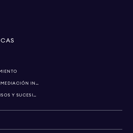
RCAS
MIENTO
ESPECIALISTAS EN INTERMEDIACIÓN INMOBILIARIA
PATRIMONIO, FIDEICOMISOS Y SUCESIONES