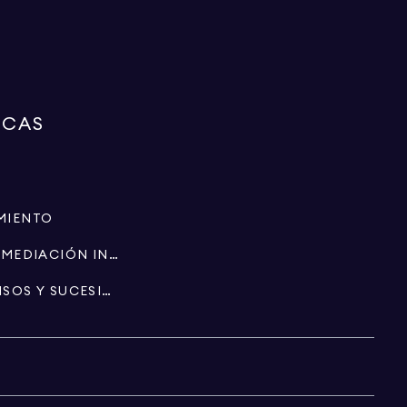
RCAS
MIENTO
ESPECIALISTAS EN INTERMEDIACIÓN INMOBILIARIA
PATRIMONIO, FIDEICOMISOS Y SUCESIONES