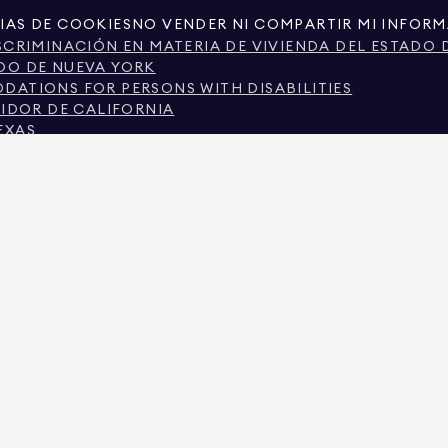
IAS DE COOKIES
NO VENDER NI COMPARTIR MI INFOR
SCRIMINACIÓN EN MATERIA DE VIVIENDA DEL ESTADO 
DO DE NUEVA YORK
ATIONS FOR PERSONS WITH DISABILITIES
MIDOR DE CALIFORNIA
EXAS
TEXAS SOBRE LOS SERVICIOS DE CORRETAJE.
CIUDAD DE NUEVA YORK.
 DE NUEVA YORK
N SOBRE DISCRIMINACIÓN POR MOTIVOS DE INGRESOS
SCRIMINACIÓN PREGUNTAS FRECUENTES DE LOS INQUI
S REGISTROS PÚBLICOS PROPORCIONADOS POR TERCEROS NO GUBERNAMENTALES. SE CON
RCIONA EXCLUSIVAMENTE PARA SU USO PERSONAL Y NO COMERCIAL.
IMAN REAL ESTATE. PROVEEDOR DE IGUALDAD DE OPORTUNIDADES EN EL EMPLEO. TOD
E PRESENTA CON RESERVA DE ERRORES, OMISIONES, CAMBIOS O RETIRADAS SIN PREVIO
IOS Y EL DISTRITO ESCOLAR EN LOS ANUNCIOS DE PROPIEDADES, DEBE SER VERIFICAD
ADOS EL 9 AGO. 2026 A LAS 8:48 A.M..
 EL N.º DE LICENCIA 01947727, EN COLORADO CON EL N.º DE LICENCIA EC100053892, EN
2, MARYLAND CON LICENCIA N.º 645270, MASSACHUSETTS CON LICENCIA N.º 422764, NE
IRGINIA CON LICENCIA N.º 0226035659.
ISTADOS ACTIVOS PARA SOLICITAR DEPÓSITOS FALSOS. SI TIENE ALGUNA PREGUNTA S
 DEL MENÚ SUPERIOR. DOUGLAS ELLIMAN NUNCA SOLICITARÁ NINGÚN PAGO PARA RES
O, NO ENVÍE FONDOS. DENÚNCELO AL DEPARTAMENTO DE ESTADO DE NUEVA YORK Y NOT