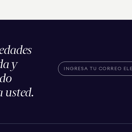
iedades
da y
ado
 usted.