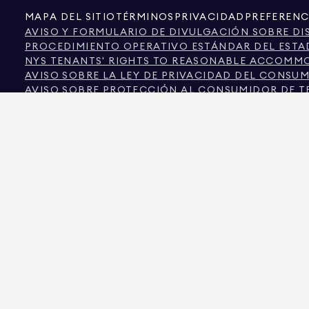
MAPA DEL SITIO
TÉRMINOS
PRIVACIDAD
PREFERENC
AVISO Y FORMULARIO DE DIVULGACIÓN SOBRE DI
PROCEDIMIENTO OPERATIVO ESTÁNDAR DEL ESTA
NYS TENANTS' RIGHTS TO REASONABLE ACCOMMOD
AVISO SOBRE LA LEY DE PRIVACIDAD DEL CONSU
AVISO SOBRE PROTECCIÓN AL CONSUMIDOR DE T
INFORMACIÓN DE LA COMISIÓN INMOBILIARIA DE 
TEXTO DE LA LEY DE DERECHOS HUMANOS DE LA 
COMISIÓN DE DERECHOS HUMANOS DE LA CIUDAD
CIUDAD DE NUEVA YORK FUENTE DE INFORMACIÓ
CIUDAD DE NUEVA YORK FUENTE DE INGRESOS DI
LA FUENTE DE LOS DATOS MOSTRADOS ES EL PROPIETARIO DEL INMUEBLE O LO
COLORADO, LA INFORMACIÓN SOBRE PROPIEDADES NO COMERCIALES SE PROPO
575 MADISON AVENUE, NUEVA YORK, NY 10022.
212.891.7000
© 2026 DOUGLAS ELL
INFORMATIVOS. SI BIEN SE CONSIDERA QUE ESTA INFORMACIÓN ES CORRECTA, S
OTROS, LA SUPERFICIE, EL NÚMERO DE HABITACIONES, EL NÚMERO DE DORMITOR
IGUALDAD DE OPORTUNIDADES EN LA VIVIENDA. DATOS DE LOS ANUNCIOS ACTUALIZ
DOUGLAS ELLIMAN ES UN AGENTE INMOBILIARIO CON LICENCIA EN CALIFORNIA CON
COLUMBIA CON LICENCIA N.º REO40000160, FLORIDA CON LICENCIA N.º CQ102023
NUEVA YORK CON LICENCIA N.º 10991211812, TEXAS CON LICENCIA N.º 9008706 Y V
LOS ESTAFADORES SE HACEN PASAR POR AGENTES INMOBILIARIOS Y UTILIZAN L
EN CONTACTO DIRECTAMENTE CON EL AGENTE A TRAVÉS DEL ENLACE «AGENTES»
POR LA LEY DE NUEVA YORK. SI RECIBE UNA SOLICITUD SOSPECHOSA DE DINER