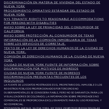
DISCRIMINACIÓN EN MATERIA DE VIVIENDA DEL ESTADO DE
NUEVA YORK
PROCEDIMIENTO OPERATIVO ESTÁNDAR DEL ESTADO DE
NUEVA YORK
NYS TENANTS' RIGHTS TO REASONABLE ACCOMMODATIONS
FOR PERSONS WITH DISABILITIES
AVISO SOBRE LA LEY DE PRIVACIDAD DEL CONSUMIDOR DE
CALIFORNIA
AVISO SOBRE PROTECCIÓN AL CONSUMIDOR DE TEXAS
INFORMACIÓN DE LA COMISIÓN INMOBILIARIA DE TEXAS
SOBRE LOS SERVICIOS DE CORRETAJE.
TEXTO DE LA LEY DE DERECHOS HUMANOS DE LA CIUDAD DE
NUEVA YORK.
COMISIÓN DE DERECHOS HUMANOS DE LA CIUDAD DE NUEVA
YORK
CIUDAD DE NUEVA YORK FUENTE DE INFORMACIÓN SOBRE
DISCRIMINACIÓN POR MOTIVOS DE INGRESOS
CIUDAD DE NUEVA YORK FUENTE DE INGRESOS
DISCRIMINACIÓN PREGUNTAS FRECUENTES DE LOS
INQUILINOS
LA FUENTE DE LOS DATOS MOSTRADOS ES EL PROPIETARIO DEL INMUEBLE O LOS
REGISTROS PÚBLICOS PROPORCIONADOS POR TERCEROS NO
GUBERNAMENTALES. SE CONSIDERA FIABLE, PERO NO SE GARANTIZA. PARA LOS
VISUALIZADORES DE COLORADO, LA INFORMACIÓN SOBRE PROPIEDADES NO
COMERCIALES SE PROPORCIONA EXCLUSIVAMENTE PARA SU USO PERSONAL Y
NO COMERCIAL.
575 MADISON AVENUE, NUEVA YORK, NY 10022.
212.891.7000
© 2026 DOUGLAS