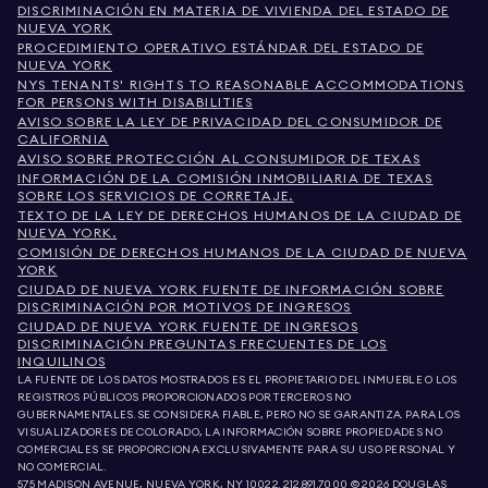
DISCRIMINACIÓN EN MATERIA DE VIVIENDA DEL ESTADO DE
NUEVA YORK
PROCEDIMIENTO OPERATIVO ESTÁNDAR DEL ESTADO DE
NUEVA YORK
NYS TENANTS' RIGHTS TO REASONABLE ACCOMMODATIONS
FOR PERSONS WITH DISABILITIES
AVISO SOBRE LA LEY DE PRIVACIDAD DEL CONSUMIDOR DE
CALIFORNIA
AVISO SOBRE PROTECCIÓN AL CONSUMIDOR DE TEXAS
INFORMACIÓN DE LA COMISIÓN INMOBILIARIA DE TEXAS
SOBRE LOS SERVICIOS DE CORRETAJE.
TEXTO DE LA LEY DE DERECHOS HUMANOS DE LA CIUDAD DE
NUEVA YORK.
COMISIÓN DE DERECHOS HUMANOS DE LA CIUDAD DE NUEVA
YORK
CIUDAD DE NUEVA YORK FUENTE DE INFORMACIÓN SOBRE
DISCRIMINACIÓN POR MOTIVOS DE INGRESOS
CIUDAD DE NUEVA YORK FUENTE DE INGRESOS
DISCRIMINACIÓN PREGUNTAS FRECUENTES DE LOS
INQUILINOS
LA FUENTE DE LOS DATOS MOSTRADOS ES EL PROPIETARIO DEL INMUEBLE O LOS
REGISTROS PÚBLICOS PROPORCIONADOS POR TERCEROS NO
GUBERNAMENTALES. SE CONSIDERA FIABLE, PERO NO SE GARANTIZA. PARA LOS
VISUALIZADORES DE COLORADO, LA INFORMACIÓN SOBRE PROPIEDADES NO
COMERCIALES SE PROPORCIONA EXCLUSIVAMENTE PARA SU USO PERSONAL Y
NO COMERCIAL.
575 MADISON AVENUE, NUEVA YORK, NY 10022.
212.891.7000
© 2026 DOUGLAS