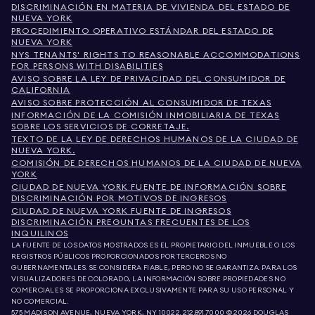
DISCRIMINACIÓN EN MATERIA DE VIVIENDA DEL ESTADO DE
NUEVA YORK
PROCEDIMIENTO OPERATIVO ESTÁNDAR DEL ESTADO DE
NUEVA YORK
NYS TENANTS' RIGHTS TO REASONABLE ACCOMMODATIONS
FOR PERSONS WITH DISABILITIES
AVISO SOBRE LA LEY DE PRIVACIDAD DEL CONSUMIDOR DE
CALIFORNIA
AVISO SOBRE PROTECCIÓN AL CONSUMIDOR DE TEXAS
INFORMACIÓN DE LA COMISIÓN INMOBILIARIA DE TEXAS
SOBRE LOS SERVICIOS DE CORRETAJE.
TEXTO DE LA LEY DE DERECHOS HUMANOS DE LA CIUDAD DE
NUEVA YORK.
COMISIÓN DE DERECHOS HUMANOS DE LA CIUDAD DE NUEVA
YORK
CIUDAD DE NUEVA YORK FUENTE DE INFORMACIÓN SOBRE
DISCRIMINACIÓN POR MOTIVOS DE INGRESOS
CIUDAD DE NUEVA YORK FUENTE DE INGRESOS
DISCRIMINACIÓN PREGUNTAS FRECUENTES DE LOS
INQUILINOS
LA FUENTE DE LOS DATOS MOSTRADOS ES EL PROPIETARIO DEL INMUEBLE O LOS
REGISTROS PÚBLICOS PROPORCIONADOS POR TERCEROS NO
GUBERNAMENTALES. SE CONSIDERA FIABLE, PERO NO SE GARANTIZA. PARA LOS
VISUALIZADORES DE COLORADO, LA INFORMACIÓN SOBRE PROPIEDADES NO
COMERCIALES SE PROPORCIONA EXCLUSIVAMENTE PARA SU USO PERSONAL Y
NO COMERCIAL.
575 MADISON AVENUE, NUEVA YORK, NY 10022.
212.891.7000
© 2026 DOUGLAS