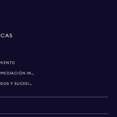
RCAS
MIENTO
ESPECIALISTAS EN INTERMEDIACIÓN INMOBILIARIA
PATRIMONIO, FIDEICOMISOS Y SUCESIONES