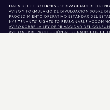
MAPA DEL SITIO
TÉRMINOS
PRIVACIDAD
PREFERENC
AVISO Y FORMULARIO DE DIVULGACIÓN SOBRE DI
PROCEDIMIENTO OPERATIVO ESTÁNDAR DEL ESTA
NYS TENANTS' RIGHTS TO REASONABLE ACCOMMOD
AVISO SOBRE LA LEY DE PRIVACIDAD DEL CONSU
AVISO SOBRE PROTECCIÓN AL CONSUMIDOR DE T
INFORMACIÓN DE LA COMISIÓN INMOBILIARIA DE 
TEXTO DE LA LEY DE DERECHOS HUMANOS DE LA 
COMISIÓN DE DERECHOS HUMANOS DE LA CIUDAD
CIUDAD DE NUEVA YORK FUENTE DE INFORMACIÓ
CIUDAD DE NUEVA YORK FUENTE DE INGRESOS DI
LA FUENTE DE LOS DATOS MOSTRADOS ES EL PROPIETARIO DEL INMUEBLE O LO
COLORADO, LA INFORMACIÓN SOBRE PROPIEDADES NO COMERCIALES SE PROPO
575 MADISON AVENUE, NUEVA YORK, NY 10022.
212.891.7000
© 2026 DOUGLAS ELL
INFORMATIVOS. SI BIEN SE CONSIDERA QUE ESTA INFORMACIÓN ES CORRECTA, S
OTROS, LA SUPERFICIE, EL NÚMERO DE HABITACIONES, EL NÚMERO DE DORMITOR
IGUALDAD DE OPORTUNIDADES EN LA VIVIENDA. DATOS DE LOS ANUNCIOS ACTUALIZ
DOUGLAS ELLIMAN ES UN AGENTE INMOBILIARIO CON LICENCIA EN CALIFORNIA CON
COLUMBIA CON LICENCIA N.º REO40000160, FLORIDA CON LICENCIA N.º CQ102023
NUEVA YORK CON LICENCIA N.º 10991211812, TEXAS CON LICENCIA N.º 9008706 Y V
LOS ESTAFADORES SE HACEN PASAR POR AGENTES INMOBILIARIOS Y UTILIZAN L
EN CONTACTO DIRECTAMENTE CON EL AGENTE A TRAVÉS DEL ENLACE «AGENTES»
POR LA LEY DE NUEVA YORK. SI RECIBE UNA SOLICITUD SOSPECHOSA DE DINER