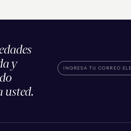
iedades
da y
ado
 usted.