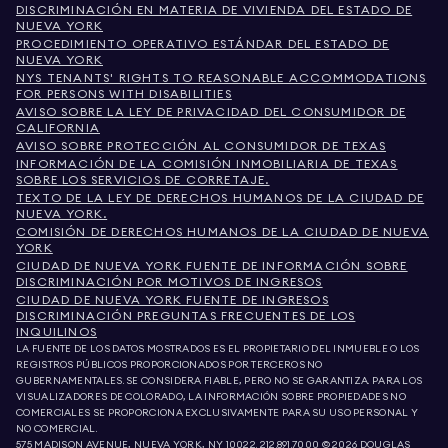
DISCRIMINACIÓN EN MATERIA DE VIVIENDA DEL ESTADO DE
NUEVA YORK
PROCEDIMIENTO OPERATIVO ESTÁNDAR DEL ESTADO DE
NUEVA YORK
NYS TENANTS' RIGHTS TO REASONABLE ACCOMMODATIONS
FOR PERSONS WITH DISABILITIES
AVISO SOBRE LA LEY DE PRIVACIDAD DEL CONSUMIDOR DE
CALIFORNIA
AVISO SOBRE PROTECCIÓN AL CONSUMIDOR DE TEXAS
INFORMACIÓN DE LA COMISIÓN INMOBILIARIA DE TEXAS
SOBRE LOS SERVICIOS DE CORRETAJE.
TEXTO DE LA LEY DE DERECHOS HUMANOS DE LA CIUDAD DE
NUEVA YORK.
COMISIÓN DE DERECHOS HUMANOS DE LA CIUDAD DE NUEVA
YORK
CIUDAD DE NUEVA YORK FUENTE DE INFORMACIÓN SOBRE
DISCRIMINACIÓN POR MOTIVOS DE INGRESOS
CIUDAD DE NUEVA YORK FUENTE DE INGRESOS
DISCRIMINACIÓN PREGUNTAS FRECUENTES DE LOS
INQUILINOS
LA FUENTE DE LOS DATOS MOSTRADOS ES EL PROPIETARIO DEL INMUEBLE O LOS
REGISTROS PÚBLICOS PROPORCIONADOS POR TERCEROS NO
GUBERNAMENTALES. SE CONSIDERA FIABLE, PERO NO SE GARANTIZA. PARA LOS
VISUALIZADORES DE COLORADO, LA INFORMACIÓN SOBRE PROPIEDADES NO
COMERCIALES SE PROPORCIONA EXCLUSIVAMENTE PARA SU USO PERSONAL Y
NO COMERCIAL.
575 MADISON AVENUE, NUEVA YORK, NY 10022.
212.891.7000
© 2026 DOUGLAS