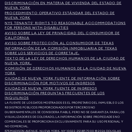
DISCRIMINACIÓN EN MATERIA DE VIVIENDA DEL ESTADO DE
NUEVA YORK
PROCEDIMIENTO OPERATIVO ESTÁNDAR DEL ESTADO DE
NUEVA YORK
NYS TENANTS' RIGHTS TO REASONABLE ACCOMMODATIONS
FOR PERSONS WITH DISABILITIES
AVISO SOBRE LA LEY DE PRIVACIDAD DEL CONSUMIDOR DE
CALIFORNIA
AVISO SOBRE PROTECCIÓN AL CONSUMIDOR DE TEXAS
INFORMACIÓN DE LA COMISIÓN INMOBILIARIA DE TEXAS
SOBRE LOS SERVICIOS DE CORRETAJE.
TEXTO DE LA LEY DE DERECHOS HUMANOS DE LA CIUDAD DE
NUEVA YORK.
COMISIÓN DE DERECHOS HUMANOS DE LA CIUDAD DE NUEVA
YORK
CIUDAD DE NUEVA YORK FUENTE DE INFORMACIÓN SOBRE
DISCRIMINACIÓN POR MOTIVOS DE INGRESOS
CIUDAD DE NUEVA YORK FUENTE DE INGRESOS
DISCRIMINACIÓN PREGUNTAS FRECUENTES DE LOS
INQUILINOS
LA FUENTE DE LOS DATOS MOSTRADOS ES EL PROPIETARIO DEL INMUEBLE O LOS
REGISTROS PÚBLICOS PROPORCIONADOS POR TERCEROS NO
GUBERNAMENTALES. SE CONSIDERA FIABLE, PERO NO SE GARANTIZA. PARA LOS
VISUALIZADORES DE COLORADO, LA INFORMACIÓN SOBRE PROPIEDADES NO
COMERCIALES SE PROPORCIONA EXCLUSIVAMENTE PARA SU USO PERSONAL Y
NO COMERCIAL.
575 MADISON AVENUE, NUEVA YORK, NY 10022.
212.891.7000
© 2026 DOUGLAS