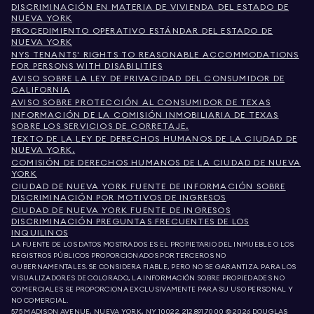
DISCRIMINACIÓN EN MATERIA DE VIVIENDA DEL ESTADO DE
NUEVA YORK
PROCEDIMIENTO OPERATIVO ESTÁNDAR DEL ESTADO DE
NUEVA YORK
NYS TENANTS' RIGHTS TO REASONABLE ACCOMMODATIONS
FOR PERSONS WITH DISABILITIES
AVISO SOBRE LA LEY DE PRIVACIDAD DEL CONSUMIDOR DE
CALIFORNIA
AVISO SOBRE PROTECCIÓN AL CONSUMIDOR DE TEXAS
INFORMACIÓN DE LA COMISIÓN INMOBILIARIA DE TEXAS
SOBRE LOS SERVICIOS DE CORRETAJE.
TEXTO DE LA LEY DE DERECHOS HUMANOS DE LA CIUDAD DE
NUEVA YORK.
COMISIÓN DE DERECHOS HUMANOS DE LA CIUDAD DE NUEVA
YORK
CIUDAD DE NUEVA YORK FUENTE DE INFORMACIÓN SOBRE
DISCRIMINACIÓN POR MOTIVOS DE INGRESOS
CIUDAD DE NUEVA YORK FUENTE DE INGRESOS
DISCRIMINACIÓN PREGUNTAS FRECUENTES DE LOS
INQUILINOS
LA FUENTE DE LOS DATOS MOSTRADOS ES EL PROPIETARIO DEL INMUEBLE O LOS
REGISTROS PÚBLICOS PROPORCIONADOS POR TERCEROS NO
GUBERNAMENTALES. SE CONSIDERA FIABLE, PERO NO SE GARANTIZA. PARA LOS
VISUALIZADORES DE COLORADO, LA INFORMACIÓN SOBRE PROPIEDADES NO
COMERCIALES SE PROPORCIONA EXCLUSIVAMENTE PARA SU USO PERSONAL Y
NO COMERCIAL.
575 MADISON AVENUE, NUEVA YORK, NY 10022.
212.891.7000
© 2026 DOUGLAS