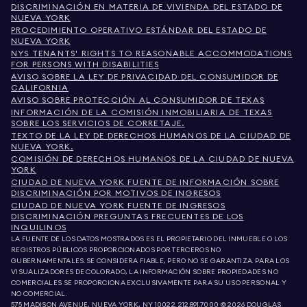
DISCRIMINACIÓN EN MATERIA DE VIVIENDA DEL ESTADO DE
NUEVA YORK
PROCEDIMIENTO OPERATIVO ESTÁNDAR DEL ESTADO DE
NUEVA YORK
NYS TENANTS' RIGHTS TO REASONABLE ACCOMMODATIONS
FOR PERSONS WITH DISABILITIES
AVISO SOBRE LA LEY DE PRIVACIDAD DEL CONSUMIDOR DE
CALIFORNIA
AVISO SOBRE PROTECCIÓN AL CONSUMIDOR DE TEXAS
INFORMACIÓN DE LA COMISIÓN INMOBILIARIA DE TEXAS
SOBRE LOS SERVICIOS DE CORRETAJE.
TEXTO DE LA LEY DE DERECHOS HUMANOS DE LA CIUDAD DE
NUEVA YORK.
COMISIÓN DE DERECHOS HUMANOS DE LA CIUDAD DE NUEVA
YORK
CIUDAD DE NUEVA YORK FUENTE DE INFORMACIÓN SOBRE
DISCRIMINACIÓN POR MOTIVOS DE INGRESOS
CIUDAD DE NUEVA YORK FUENTE DE INGRESOS
DISCRIMINACIÓN PREGUNTAS FRECUENTES DE LOS
INQUILINOS
LA FUENTE DE LOS DATOS MOSTRADOS ES EL PROPIETARIO DEL INMUEBLE O LOS
REGISTROS PÚBLICOS PROPORCIONADOS POR TERCEROS NO
GUBERNAMENTALES. SE CONSIDERA FIABLE, PERO NO SE GARANTIZA. PARA LOS
VISUALIZADORES DE COLORADO, LA INFORMACIÓN SOBRE PROPIEDADES NO
COMERCIALES SE PROPORCIONA EXCLUSIVAMENTE PARA SU USO PERSONAL Y
NO COMERCIAL.
575 MADISON AVENUE, NUEVA YORK, NY 10022.
212.891.7000
© 2026 DOUGLAS