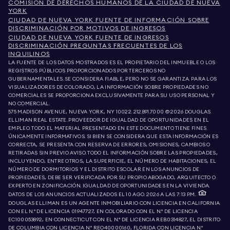
COMISIÓN DE DERECHOS HUMANOS DE LA CIUDAD DE NUEVA
YORK
CIUDAD DE NUEVA YORK FUENTE DE INFORMACIÓN SOBRE
DISCRIMINACIÓN POR MOTIVOS DE INGRESOS
CIUDAD DE NUEVA YORK FUENTE DE INGRESOS
DISCRIMINACIÓN PREGUNTAS FRECUENTES DE LOS
INQUILINOS
LA FUENTE DE LOS DATOS MOSTRADOS ES EL PROPIETARIO DEL INMUEBLE O LOS
REGISTROS PÚBLICOS PROPORCIONADOS POR TERCEROS NO
GUBERNAMENTALES. SE CONSIDERA FIABLE, PERO NO SE GARANTIZA. PARA LOS
VISUALIZADORES DE COLORADO, LA INFORMACIÓN SOBRE PROPIEDADES NO
COMERCIALES SE PROPORCIONA EXCLUSIVAMENTE PARA SU USO PERSONAL Y
NO COMERCIAL.
575 MADISON AVENUE, NUEVA YORK, NY 10022.
212.891.7000
© 2026 DOUGLAS
ELLIMAN REAL ESTATE. PROVEEDOR DE IGUALDAD DE OPORTUNIDADES EN EL
EMPLEO. TODO EL MATERIAL PRESENTADO EN ESTE DOCUMENTO TIENE FINES
ÚNICAMENTE INFORMATIVOS. SI BIEN SE CONSIDERA QUE ESTA INFORMACIÓN ES
CORRECTA, SE PRESENTA CON RESERVA DE ERRORES, OMISIONES, CAMBIOS O
RETIRADAS SIN PREVIO AVISO. TODO EL INFORMACIÓN SOBRE LAS PROPIEDADES,
INCLUYENDO, ENTRE OTROS, LA SUPERFICIE, EL NÚMERO DE HABITACIONES, EL
NÚMERO DE DORMITORIOS Y EL DISTRITO ESCOLAR EN LOS ANUNCIOS DE
PROPIEDADES, DEBE SER VERIFICADA POR SU PROPIO ABOGADO, ARQUITECTO O
EXPERTO EN ZONIFICACIÓN. IGUALDAD DE OPORTUNIDADES EN LA VIVIENDA.
DATOS DE LOS ANUNCIOS ACTUALIZADOS EL 10 AGO. 2026 A LAS 7:13 P.M..
DOUGLAS ELLIMAN ES UN AGENTE INMOBILIARIO CON LICENCIA EN CALIFORNIA
CON EL N.º DE LICENCIA 01947727, EN COLORADO CON EL N.º DE LICENCIA
EC100053892, EN CONNECTICUT CON EL N.º DE LICENCIA REB.0314827, EL DISTRITO
DE COLUMBIA CON LICENCIA N.º REO40000160, FLORIDA CON LICENCIA N.º