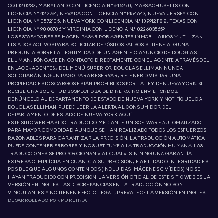
CQ1020232, MARYLAND CON LICENCIA N.º 645270, MASSACHUSETTS CON
LICENCIA N.º 422764, NEVADA CON LICENCIA N.º 1454643, NUEVA JERSEY CON
LICENCIA N.º 0572105, NUEVA YORK CON LICENCIA N.º 10991211812, TEXAS CON
LICENCIA N.º 9008706 Y VIRGINIA CON LICENCIA N.º 0226035659.
LOS ESTAFADORES SE HACEN PASAR POR AGENTES INMOBILIARIOS Y UTILIZAN
LISTADOS ACTIVOS PARA SOLICITAR DEPÓSITOS FALSOS. SI TIENE ALGUNA
PREGUNTA SOBRE LA LEGITIMIDAD DE UN AGENTE O ANUNCIO DE DOUGLAS
ELLIMAN, PÓNGASE EN CONTACTO DIRECTAMENTE CON EL AGENTE A TRAVÉS DEL
ENLACE «AGENTES» DEL MENÚ SUPERIOR. DOUGLAS ELLIMAN NUNCA
SOLICITARÁ NINGÚN PAGO PARA RESERVAR, RETENER O VISITAR UNA
PROPIEDAD. ESTOS CARGOS ESTÁN PROHIBIDOS POR LA LEY DE NUEVA YORK. SI
RECIBE UNA SOLICITUD SOSPECHOSA DE DINERO, NO ENVÍE FONDOS.
DENÚNCELO AL DEPARTAMENTO DE ESTADO DE NUEVA YORK Y NOTIFÍQUELO A
DOUGLAS ELLIMAN. PUEDE LEER LA ALERTA AL CONSUMIDOR DEL
DEPARTAMENTO DE ESTADO DE NUEVA YORK
AQUÍ.
ESTE SITIO WEB HA SIDO TRADUCIDO MEDIANTE UN SOFTWARE AUTOMATIZADO
PARA MAYOR COMODIDAD. AUNQUE SE HAN REALIZADO TODOS LOS ESFUERZOS
RAZONABLES PARA GARANTIZAR LA PRECISIÓN, LA TRADUCCIÓN AUTOMÁTICA
PUEDE CONTENER ERRORES Y NO SUSTITUYE A LA TRADUCCIÓN HUMANA. LAS
TRADUCCIONES SE PROPORCIONAN «TAL CUAL», SIN NINGUNA GARANTÍA
EXPRESA O IMPLÍCITA EN CUANTO A SU PRECISIÓN, FIABILIDAD O INTEGRIDAD. ES
POSIBLE QUE ALGUNOS CONTENIDOS (INCLUIDAS IMÁGENES O VÍDEOS) NO SE
HAYAN TRADUCIDO CON PRECISIÓN. LA VERSIÓN OFICIAL DE ESTE SITIO WEB ES LA
VERSIÓN EN INGLÉS. LAS DISCREPANCIAS EN LA TRADUCCIÓN NO SON
VINCULANTES Y NO TIENEN EFECTO LEGAL; PREVALECE LA VERSIÓN EN INGLÉS.
DESARROLLADO POR
PURLIN.AI