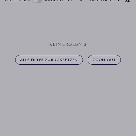
VERGLEICHEN
VORGESTELLTES BILD:
SORTIEREN NACH
KEIN ERGEBNIS
ALLE FILTER ZURÜCKSETZEN
ZOOM OUT