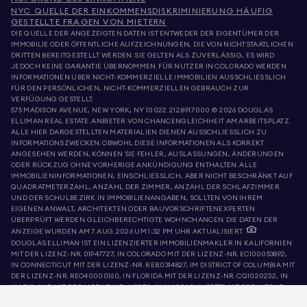
NYC QUELLE DER EINKOMMENSDISKRIMINIERUNG HÄUFIG
GESTELLTE FRAGEN VON MIETERN
DIE QUELLE DER ANGEZEIGTEN DATEN IST ENTWEDER DER EIGENTÜMER DER
IMMOBILIE ODER ÖFFENTLICHE AUFZEICHNUNGEN, DIE VON NICHTSTAATLICHEN
DRITTEN BEREITGESTELLT WERDEN. SIE GELTEN ALS ZUVERLÄSSIG, ES WIRD
JEDOCH KEINE GARANTIE ÜBERNOMMEN. FÜR NUTZER IN COLORADO WERDEN
INFORMATIONEN ÜBER NICHT-KOMMERZIELLE IMMOBILIEN AUSSCHLIESSLICH
FÜR DEN PERSÖNLICHEN, NICHT-KOMMERZIELLEN GEBRAUCH ZUR
VERFÜGUNG GESTELLT.
575 MADISON AVENUE, NEW YORK, NY 10022.
212.891.7000
© 2026 DOUGLAS
ELLIMAN REAL ESTATE. ANBIETER VON CHANCENGLEICHHEIT AM ARBEITSPLATZ.
ALLE HIER DARGESTELLTEN MATERIALIEN DIENEN AUSSCHLIESSLICH ZU
INFORMATIONSZWECKEN. OBWOHL DIESE INFORMATIONEN ALS KORREKT
ANGESEHEN WERDEN, KÖNNEN SIE FEHLER, AUSLASSUNGEN, ÄNDERUNGEN
ODER RÜCKZUG OHNE VORHERIGE ANKÜNDIGUNG ENTHALTEN. ALLE
IMMOBILIENINFORMATIONEN, EINSCHLIESSLICH, ABER NICHT BESCHRÄNKT AUF
QUADRATMETERZAHL, ANZAHL DER ZIMMER, ANZAHL DER SCHLAFZIMMER
UND DER SCHULBEZIRK IN IMMOBILIENANGABEN, SOLLTEN VON IHREM
EIGENEN ANWALT, ARCHITEKTEN ODER BAUVORSCHRIFTENEXPERTEN
ÜBERPRÜFT WERDEN. GLEICHBERECHTIGTE WOHNCHANCEN. DIE DATEN DER
ANZEIGE WURDEN AM 7. AUG. 2026 UM 1:32 PM UHR AKTUALISIERT.
DOUGLAS ELLIMAN IST EIN LIZENZIERTER IMMOBILIENMAKLER IN KALIFORNIEN
MIT DER LIZENZ-NR. 01947727, IN COLORADO MIT DER LIZENZ-NR. EC100053892,
IN CONNECTICUT MIT DER LIZENZ-NR. REB.0314827, IM DISTRICT OF COLUMBIA MIT
DER LIZENZ-NR. REO40000160, IN FLORIDA MIT DER LIZENZ-NR. CQ1020232, IN
MARYLAND MIT DER LIZENZ-NR. 645270, IN MASSACHUSETTS MIT DER LIZENZ-
NR. 422764, IN NEVADA MIT DER LIZENZ-NR. 1454643, NEW JERSEY MIT DER