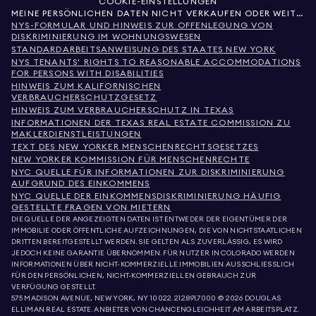
COOKIE-EINSTELLUNGEN
MEINE PERSÖNLICHEN DATEN NICHT VERKAUFEN ODER WEITERGEBEN
NYS-FORMULAR UND HINWEIS ZUR OFFENLEGUNG VON
DISKRIMINIERUNG IM WOHNUNGSWESEN
STANDARDARBEITSANWEISUNG DES STAATES NEW YORK
NYS TENANTS' RIGHTS TO REASONABLE ACCOMMODATIONS
FOR PERSONS WITH DISABILITIES
HINWEIS ZUM KALIFORNISCHEN
VERBRAUCHERSCHUTZGESETZ
HINWEIS ZUM VERBRAUCHERSCHUTZ IN TEXAS
INFORMATIONEN DER TEXAS REAL ESTATE COMMISSION ZU
MAKLERDIENSTLEISTUNGEN
TEXT DES NEW YORKER MENSCHENRECHTSGESETZES
NEW YORKER KOMMISSION FÜR MENSCHENRECHTE
NYC QUELLE FÜR INFORMATIONEN ZUR DISKRIMINIERUNG
AUFGRUND DES EINKOMMENS
NYC QUELLE DER EINKOMMENSDISKRIMINIERUNG HÄUFIG
GESTELLTE FRAGEN VON MIETERN
DIE QUELLE DER ANGEZEIGTEN DATEN IST ENTWEDER DER EIGENTÜMER DER
IMMOBILIE ODER ÖFFENTLICHE AUFZEICHNUNGEN, DIE VON NICHTSTAATLICHEN
DRITTEN BEREITGESTELLT WERDEN. SIE GELTEN ALS ZUVERLÄSSIG, ES WIRD
JEDOCH KEINE GARANTIE ÜBERNOMMEN. FÜR NUTZER IN COLORADO WERDEN
INFORMATIONEN ÜBER NICHT-KOMMERZIELLE IMMOBILIEN AUSSCHLIESSLICH
FÜR DEN PERSÖNLICHEN, NICHT-KOMMERZIELLEN GEBRAUCH ZUR
VERFÜGUNG GESTELLT.
575 MADISON AVENUE, NEW YORK, NY 10022.
212.891.7000
© 2026 DOUGLAS
ELLIMAN REAL ESTATE. ANBIETER VON CHANCENGLEICHHEIT AM ARBEITSPLATZ.