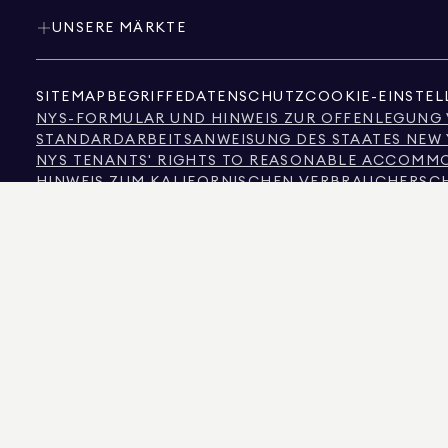
UNSERE MÄRKTE
SITEMAP
BEGRIFFE
DATENSCHUTZ
COOKIE-EINSTE
NYS-FORMULAR UND HINWEIS ZUR OFFENLEGUNG
STANDARDARBEITSANWEISUNG DES STAATES NEW
NYS TENANTS' RIGHTS TO REASONABLE ACCOMMOD
HINWEIS ZUM KALIFORNISCHEN VERBRAUCHERSC
HINWEIS ZUM VERBRAUCHERSCHUTZ IN TEXAS
INFORMATIONEN DER TEXAS REAL ESTATE COMMI
TEXT DES NEW YORKER MENSCHENRECHTSGESETZ
NEW YORKER KOMMISSION FÜR MENSCHENRECHT
NYC QUELLE FÜR INFORMATIONEN ZUR DISKRIMI
NYC QUELLE DER EINKOMMENSDISKRIMINIERUNG 
DIE QUELLE DER ANGEZEIGTEN DATEN IST ENTWEDER DER EIGENTÜMER DER IMM
GARANTIE ÜBERNOMMEN. FÜR NUTZER IN COLORADO WERDEN INFORMATIONEN 
575 MADISON AVENUE, NEW YORK, NY 10022.
212.891.7000
© 2026 DOUGLAS ELLIM
INFORMATIONSZWECKEN. OBWOHL DIESE INFORMATIONEN ALS KORREKT ANGE
IMMOBILIENINFORMATIONEN, EINSCHLIESSLICH, ABER NICHT BESCHRÄNKT A
ANWALT, ARCHITEKTEN ODER BAUVORSCHRIFTENEXPERTEN ÜBERPRÜFT WERDEN. 
DOUGLAS ELLIMAN IST EIN LIZENZIERTER IMMOBILIENMAKLER IN KALIFORNIEN MIT
LIZENZ-NR. REO40000160, IN FLORIDA MIT DER LIZENZ-NR. CQ1020232, IN MARY