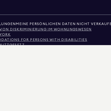
LLUNGEN
MEINE PERSÖNLICHEN DATEN NICHT VERKAUF
 VON DISKRIMINIERUNG IM WOHNUNGSWESEN
 YORK
ATIONS FOR PERSONS WITH DISABILITIES
HUTZGESETZ
SSION ZU MAKLERDIENSTLEISTUNGEN
ES
E
NIERUNG AUFGRUND DES EINKOMMENS
HÄUFIG GESTELLTE FRAGEN VON MIETERN
OBILIE ODER ÖFFENTLICHE AUFZEICHNUNGEN, DIE VON NICHTSTAATLICHEN DRITTEN BE
ÜBER NICHT-KOMMERZIELLE IMMOBILIEN AUSSCHLIESSLICH FÜR DEN PERSÖNLICHEN
AN REAL ESTATE. ANBIETER VON CHANCENGLEICHHEIT AM ARBEITSPLATZ. ALLE HIER 
SEHEN WERDEN, KÖNNEN SIE FEHLER, AUSLASSUNGEN, ÄNDERUNGEN ODER RÜCKZUG
UF QUADRATMETERZAHL, ANZAHL DER ZIMMER, ANZAHL DER SCHLAFZIMMER UND DER 
GLEICHBERECHTIGTE WOHNCHANCEN. DIE DATEN DER ANZEIGE WURDEN AM 8. AUG. 20
 DER LIZENZ-NR. 01947727, IN COLORADO MIT DER LIZENZ-NR. EC100053892, IN CONNE
LAND MIT DER LIZENZ-NR. 645270, IN MASSACHUSETTS MIT DER LIZENZ-NR. 422764, IN 