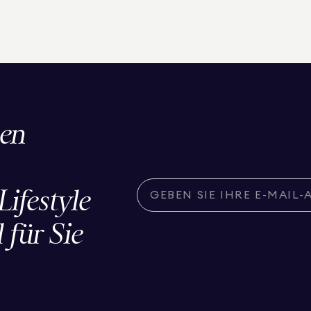
den
ifestyle
 für Sie