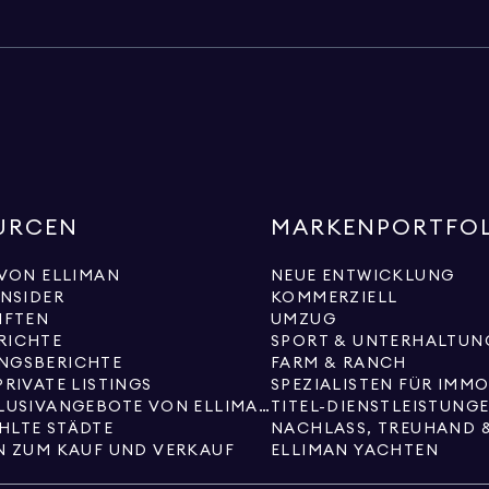
URCEN
MARKENPORTFO
 VON ELLIMAN
NEUE ENTWICKLUNG
INSIDER
KOMMERZIELL
IFTEN
UMZUG
RICHTE
SPORT & UNTERHALTUN
NGSBERICHTE
FARM & RANCH
PRIVATE LISTINGS
SPEZIALISTEN FÜR IMM
NEUE EXKLUSIVANGEBOTE VON ELLIMAN
TITEL-DIENSTLEISTUNG
HLTE STÄDTE
NACHLASS, TREUHAND 
N ZUM KAUF UND VERKAUF
ELLIMAN YACHTEN