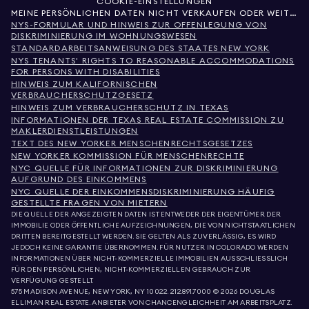
COOKIE-EINSTELLUNGEN
MEINE PERSÖNLICHEN DATEN NICHT VERKAUFEN ODER WEITERGEBEN
NYS-FORMULAR UND HINWEIS ZUR OFFENLEGUNG VON
DISKRIMINIERUNG IM WOHNUNGSWESEN
STANDARDARBEITSANWEISUNG DES STAATES NEW YORK
NYS TENANTS' RIGHTS TO REASONABLE ACCOMMODATIONS
FOR PERSONS WITH DISABILITIES
HINWEIS ZUM KALIFORNISCHEN
VERBRAUCHERSCHUTZGESETZ
HINWEIS ZUM VERBRAUCHERSCHUTZ IN TEXAS
INFORMATIONEN DER TEXAS REAL ESTATE COMMISSION ZU
MAKLERDIENSTLEISTUNGEN
TEXT DES NEW YORKER MENSCHENRECHTSGESETZES
NEW YORKER KOMMISSION FÜR MENSCHENRECHTE
NYC QUELLE FÜR INFORMATIONEN ZUR DISKRIMINIERUNG
AUFGRUND DES EINKOMMENS
NYC QUELLE DER EINKOMMENSDISKRIMINIERUNG HÄUFIG
GESTELLTE FRAGEN VON MIETERN
DIE QUELLE DER ANGEZEIGTEN DATEN IST ENTWEDER DER EIGENTÜMER DER
IMMOBILIE ODER ÖFFENTLICHE AUFZEICHNUNGEN, DIE VON NICHTSTAATLICHEN
DRITTEN BEREITGESTELLT WERDEN. SIE GELTEN ALS ZUVERLÄSSIG, ES WIRD
JEDOCH KEINE GARANTIE ÜBERNOMMEN. FÜR NUTZER IN COLORADO WERDEN
INFORMATIONEN ÜBER NICHT-KOMMERZIELLE IMMOBILIEN AUSSCHLIESSLICH
FÜR DEN PERSÖNLICHEN, NICHT-KOMMERZIELLEN GEBRAUCH ZUR
VERFÜGUNG GESTELLT.
575 MADISON AVENUE, NEW YORK, NY 10022.
212.891.7000
© 2026 DOUGLAS
ELLIMAN REAL ESTATE. ANBIETER VON CHANCENGLEICHHEIT AM ARBEITSPLATZ.