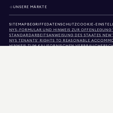
UNSERE MÄRKTE
SITEMAP
BEGRIFFE
DATENSCHUTZ
COOKIE-EINSTE
NYS-FORMULAR UND HINWEIS ZUR OFFENLEGUNG
STANDARDARBEITSANWEISUNG DES STAATES NEW
NYS TENANTS' RIGHTS TO REASONABLE ACCOMMOD
HINWEIS ZUM KALIFORNISCHEN VERBRAUCHERSC
HINWEIS ZUM VERBRAUCHERSCHUTZ IN TEXAS
INFORMATIONEN DER TEXAS REAL ESTATE COMMI
TEXT DES NEW YORKER MENSCHENRECHTSGESETZ
NEW YORKER KOMMISSION FÜR MENSCHENRECHT
NYC QUELLE FÜR INFORMATIONEN ZUR DISKRIMI
NYC QUELLE DER EINKOMMENSDISKRIMINIERUNG 
DIE QUELLE DER ANGEZEIGTEN DATEN IST ENTWEDER DER EIGENTÜMER DER IMM
GARANTIE ÜBERNOMMEN. FÜR NUTZER IN COLORADO WERDEN INFORMATIONEN 
575 MADISON AVENUE, NEW YORK, NY 10022.
212.891.7000
© 2026 DOUGLAS ELLIM
INFORMATIONSZWECKEN. OBWOHL DIESE INFORMATIONEN ALS KORREKT ANGE
IMMOBILIENINFORMATIONEN, EINSCHLIESSLICH, ABER NICHT BESCHRÄNKT A
ANWALT, ARCHITEKTEN ODER BAUVORSCHRIFTENEXPERTEN ÜBERPRÜFT WERDEN. 
DOUGLAS ELLIMAN IST EIN LIZENZIERTER IMMOBILIENMAKLER IN KALIFORNIEN MIT
LIZENZ-NR. REO40000160, IN FLORIDA MIT DER LIZENZ-NR. CQ1020232, IN MARY