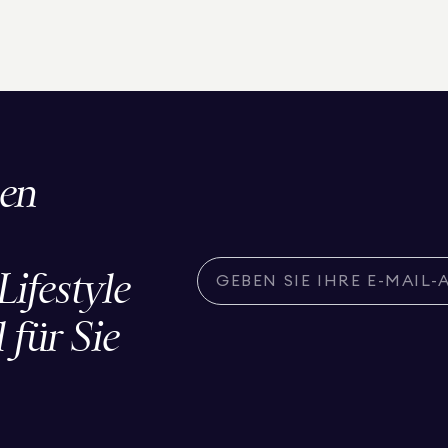
den
ifestyle
 für Sie