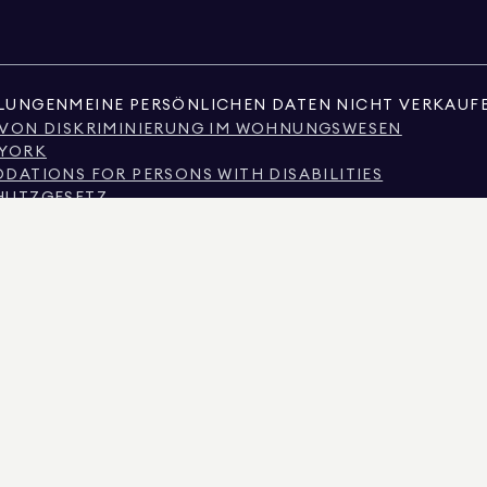
LLUNGEN
MEINE PERSÖNLICHEN DATEN NICHT VERKAUF
 VON DISKRIMINIERUNG IM WOHNUNGSWESEN
 YORK
ATIONS FOR PERSONS WITH DISABILITIES
HUTZGESETZ
SSION ZU MAKLERDIENSTLEISTUNGEN
ES
E
NIERUNG AUFGRUND DES EINKOMMENS
HÄUFIG GESTELLTE FRAGEN VON MIETERN
OBILIE ODER ÖFFENTLICHE AUFZEICHNUNGEN, DIE VON NICHTSTAATLICHEN DRITTEN BE
ÜBER NICHT-KOMMERZIELLE IMMOBILIEN AUSSCHLIESSLICH FÜR DEN PERSÖNLICHEN
AN REAL ESTATE. ANBIETER VON CHANCENGLEICHHEIT AM ARBEITSPLATZ. ALLE HIER 
SEHEN WERDEN, KÖNNEN SIE FEHLER, AUSLASSUNGEN, ÄNDERUNGEN ODER RÜCKZUG
UF QUADRATMETERZAHL, ANZAHL DER ZIMMER, ANZAHL DER SCHLAFZIMMER UND DER 
GLEICHBERECHTIGTE WOHNCHANCEN. DIE DATEN DER ANZEIGE WURDEN AM 7. AUG. 202
 DER LIZENZ-NR. 01947727, IN COLORADO MIT DER LIZENZ-NR. EC100053892, IN CONNE
LAND MIT DER LIZENZ-NR. 645270, IN MASSACHUSETTS MIT DER LIZENZ-NR. 422764, IN 