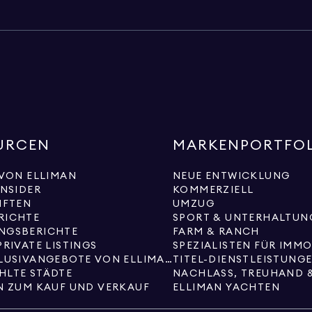
URCEN
MARKENPORTFO
 VON ELLIMAN
NEUE ENTWICKLUNG
INSIDER
KOMMERZIELL
IFTEN
UMZUG
RICHTE
SPORT & UNTERHALTUN
NGSBERICHTE
FARM & RANCH
PRIVATE LISTINGS
SPEZIALISTEN FÜR IMM
NEUE EXKLUSIVANGEBOTE VON ELLIMAN
TITEL-DIENSTLEISTUNG
HLTE STÄDTE
NACHLASS, TREUHAND 
N ZUM KAUF UND VERKAUF
ELLIMAN YACHTEN