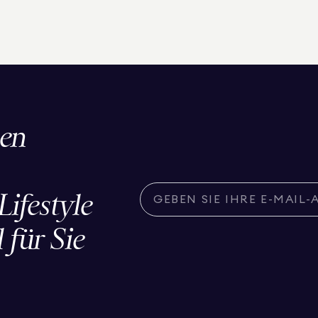
den
ifestyle
 für Sie