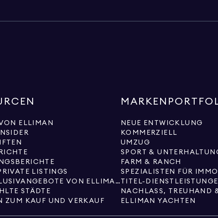
URCEN
MARKENPORTFO
 VON ELLIMAN
NEUE ENTWICKLUNG
INSIDER
KOMMERZIELL
IFTEN
UMZUG
RICHTE
SPORT & UNTERHALTUN
NGSBERICHTE
FARM & RANCH
PRIVATE LISTINGS
SPEZIALISTEN FÜR IMM
NEUE EXKLUSIVANGEBOTE VON ELLIMAN
TITEL-DIENSTLEISTUNG
HLTE STÄDTE
NACHLASS, TREUHAND 
N ZUM KAUF UND VERKAUF
ELLIMAN YACHTEN