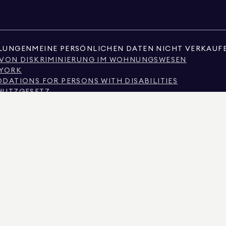
LLUNGEN
MEINE PERSÖNLICHEN DATEN NICHT VERKAUF
 VON DISKRIMINIERUNG IM WOHNUNGSWESEN
 YORK
ATIONS FOR PERSONS WITH DISABILITIES
HUTZGESETZ
SSION ZU MAKLERDIENSTLEISTUNGEN
ES
E
NIERUNG AUFGRUND DES EINKOMMENS
HÄUFIG GESTELLTE FRAGEN VON MIETERN
OBILIE ODER ÖFFENTLICHE AUFZEICHNUNGEN, DIE VON NICHTSTAATLICHEN DRITTEN BE
ÜBER NICHT-KOMMERZIELLE IMMOBILIEN AUSSCHLIESSLICH FÜR DEN PERSÖNLICHEN
AN REAL ESTATE. ANBIETER VON CHANCENGLEICHHEIT AM ARBEITSPLATZ. ALLE HIER 
SEHEN WERDEN, KÖNNEN SIE FEHLER, AUSLASSUNGEN, ÄNDERUNGEN ODER RÜCKZUG
UF QUADRATMETERZAHL, ANZAHL DER ZIMMER, ANZAHL DER SCHLAFZIMMER UND DER 
GLEICHBERECHTIGTE WOHNCHANCEN. DIE DATEN DER ANZEIGE WURDEN AM 8. AUG. 20
 DER LIZENZ-NR. 01947727, IN COLORADO MIT DER LIZENZ-NR. EC100053892, IN CONNE
LAND MIT DER LIZENZ-NR. 645270, IN MASSACHUSETTS MIT DER LIZENZ-NR. 422764, IN 