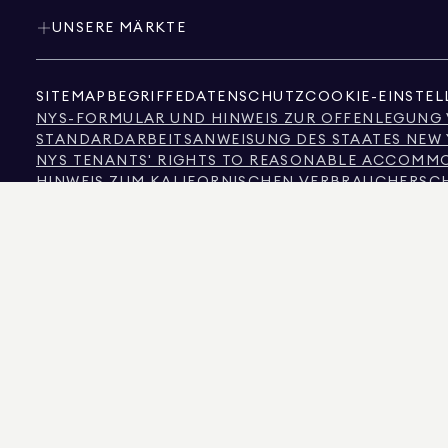
UNSERE MÄRKTE
SITEMAP
BEGRIFFE
DATENSCHUTZ
COOKIE-EINSTE
NYS-FORMULAR UND HINWEIS ZUR OFFENLEGUNG
STANDARDARBEITSANWEISUNG DES STAATES NEW
NYS TENANTS' RIGHTS TO REASONABLE ACCOMMOD
HINWEIS ZUM KALIFORNISCHEN VERBRAUCHERSC
HINWEIS ZUM VERBRAUCHERSCHUTZ IN TEXAS
INFORMATIONEN DER TEXAS REAL ESTATE COMMI
TEXT DES NEW YORKER MENSCHENRECHTSGESETZ
NEW YORKER KOMMISSION FÜR MENSCHENRECHT
NYC QUELLE FÜR INFORMATIONEN ZUR DISKRIMI
NYC QUELLE DER EINKOMMENSDISKRIMINIERUNG 
DIE QUELLE DER ANGEZEIGTEN DATEN IST ENTWEDER DER EIGENTÜMER DER IMM
GARANTIE ÜBERNOMMEN. FÜR NUTZER IN COLORADO WERDEN INFORMATIONEN 
575 MADISON AVENUE, NEW YORK, NY 10022.
212.891.7000
© 2026 DOUGLAS ELLIM
INFORMATIONSZWECKEN. OBWOHL DIESE INFORMATIONEN ALS KORREKT ANGE
IMMOBILIENINFORMATIONEN, EINSCHLIESSLICH, ABER NICHT BESCHRÄNKT A
ANWALT, ARCHITEKTEN ODER BAUVORSCHRIFTENEXPERTEN ÜBERPRÜFT WERDEN. 
DOUGLAS ELLIMAN IST EIN LIZENZIERTER IMMOBILIENMAKLER IN KALIFORNIEN MIT
LIZENZ-NR. REO40000160, IN FLORIDA MIT DER LIZENZ-NR. CQ1020232, IN MARY