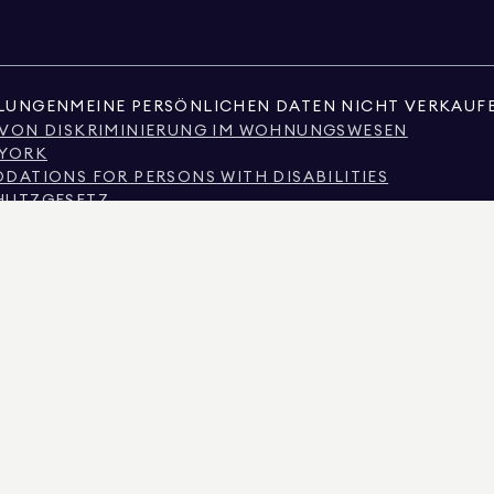
LLUNGEN
MEINE PERSÖNLICHEN DATEN NICHT VERKAUF
 VON DISKRIMINIERUNG IM WOHNUNGSWESEN
 YORK
ATIONS FOR PERSONS WITH DISABILITIES
HUTZGESETZ
SSION ZU MAKLERDIENSTLEISTUNGEN
ES
E
NIERUNG AUFGRUND DES EINKOMMENS
HÄUFIG GESTELLTE FRAGEN VON MIETERN
OBILIE ODER ÖFFENTLICHE AUFZEICHNUNGEN, DIE VON NICHTSTAATLICHEN DRITTEN BE
ÜBER NICHT-KOMMERZIELLE IMMOBILIEN AUSSCHLIESSLICH FÜR DEN PERSÖNLICHEN
AN REAL ESTATE. ANBIETER VON CHANCENGLEICHHEIT AM ARBEITSPLATZ. ALLE HIER 
SEHEN WERDEN, KÖNNEN SIE FEHLER, AUSLASSUNGEN, ÄNDERUNGEN ODER RÜCKZUG
UF QUADRATMETERZAHL, ANZAHL DER ZIMMER, ANZAHL DER SCHLAFZIMMER UND DER 
GLEICHBERECHTIGTE WOHNCHANCEN. DIE DATEN DER ANZEIGE WURDEN AM 6. AUG. 20
 DER LIZENZ-NR. 01947727, IN COLORADO MIT DER LIZENZ-NR. EC100053892, IN CONNE
LAND MIT DER LIZENZ-NR. 645270, IN MASSACHUSETTS MIT DER LIZENZ-NR. 422764, IN 