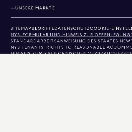
UNSERE MÄRKTE
SITEMAP
BEGRIFFE
DATENSCHUTZ
COOKIE-EINSTE
NYS-FORMULAR UND HINWEIS ZUR OFFENLEGUNG
STANDARDARBEITSANWEISUNG DES STAATES NEW
NYS TENANTS' RIGHTS TO REASONABLE ACCOMMOD
HINWEIS ZUM KALIFORNISCHEN VERBRAUCHERSC
HINWEIS ZUM VERBRAUCHERSCHUTZ IN TEXAS
INFORMATIONEN DER TEXAS REAL ESTATE COMMI
TEXT DES NEW YORKER MENSCHENRECHTSGESETZ
NEW YORKER KOMMISSION FÜR MENSCHENRECHT
NYC QUELLE FÜR INFORMATIONEN ZUR DISKRIMI
NYC QUELLE DER EINKOMMENSDISKRIMINIERUNG 
DIE QUELLE DER ANGEZEIGTEN DATEN IST ENTWEDER DER EIGENTÜMER DER IMM
GARANTIE ÜBERNOMMEN. FÜR NUTZER IN COLORADO WERDEN INFORMATIONEN 
575 MADISON AVENUE, NEW YORK, NY 10022.
212.891.7000
© 2026 DOUGLAS ELLIM
INFORMATIONSZWECKEN. OBWOHL DIESE INFORMATIONEN ALS KORREKT ANGE
IMMOBILIENINFORMATIONEN, EINSCHLIESSLICH, ABER NICHT BESCHRÄNKT A
ANWALT, ARCHITEKTEN ODER BAUVORSCHRIFTENEXPERTEN ÜBERPRÜFT WERDEN. 
DOUGLAS ELLIMAN IST EIN LIZENZIERTER IMMOBILIENMAKLER IN KALIFORNIEN MIT
LIZENZ-NR. REO40000160, IN FLORIDA MIT DER LIZENZ-NR. CQ1020232, IN MARY