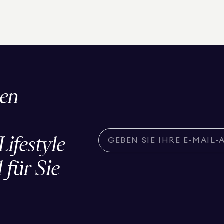
den
ifestyle
 für Sie