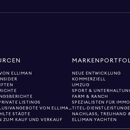
URCEN
MARKENPORTFO
 VON ELLIMAN
NEUE ENTWICKLUNG
INSIDER
KOMMERZIELL
IFTEN
UMZUG
RICHTE
SPORT & UNTERHALTUN
NGSBERICHTE
FARM & RANCH
PRIVATE LISTINGS
SPEZIALISTEN FÜR IMM
NEUE EXKLUSIVANGEBOTE VON ELLIMAN
TITEL-DIENSTLEISTUNG
HLTE STÄDTE
NACHLASS, TREUHAND 
N ZUM KAUF UND VERKAUF
ELLIMAN YACHTEN