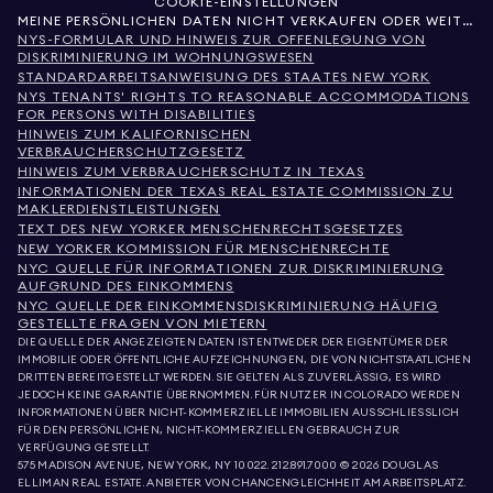
COOKIE-EINSTELLUNGEN
MEINE PERSÖNLICHEN DATEN NICHT VERKAUFEN ODER WEITERGEBEN
NYS-FORMULAR UND HINWEIS ZUR OFFENLEGUNG VON
DISKRIMINIERUNG IM WOHNUNGSWESEN
STANDARDARBEITSANWEISUNG DES STAATES NEW YORK
NYS TENANTS' RIGHTS TO REASONABLE ACCOMMODATIONS
FOR PERSONS WITH DISABILITIES
HINWEIS ZUM KALIFORNISCHEN
VERBRAUCHERSCHUTZGESETZ
HINWEIS ZUM VERBRAUCHERSCHUTZ IN TEXAS
INFORMATIONEN DER TEXAS REAL ESTATE COMMISSION ZU
MAKLERDIENSTLEISTUNGEN
TEXT DES NEW YORKER MENSCHENRECHTSGESETZES
NEW YORKER KOMMISSION FÜR MENSCHENRECHTE
NYC QUELLE FÜR INFORMATIONEN ZUR DISKRIMINIERUNG
AUFGRUND DES EINKOMMENS
NYC QUELLE DER EINKOMMENSDISKRIMINIERUNG HÄUFIG
GESTELLTE FRAGEN VON MIETERN
DIE QUELLE DER ANGEZEIGTEN DATEN IST ENTWEDER DER EIGENTÜMER DER
IMMOBILIE ODER ÖFFENTLICHE AUFZEICHNUNGEN, DIE VON NICHTSTAATLICHEN
DRITTEN BEREITGESTELLT WERDEN. SIE GELTEN ALS ZUVERLÄSSIG, ES WIRD
JEDOCH KEINE GARANTIE ÜBERNOMMEN. FÜR NUTZER IN COLORADO WERDEN
INFORMATIONEN ÜBER NICHT-KOMMERZIELLE IMMOBILIEN AUSSCHLIESSLICH
FÜR DEN PERSÖNLICHEN, NICHT-KOMMERZIELLEN GEBRAUCH ZUR
VERFÜGUNG GESTELLT.
575 MADISON AVENUE, NEW YORK, NY 10022.
212.891.7000
© 2026 DOUGLAS
ELLIMAN REAL ESTATE. ANBIETER VON CHANCENGLEICHHEIT AM ARBEITSPLATZ.