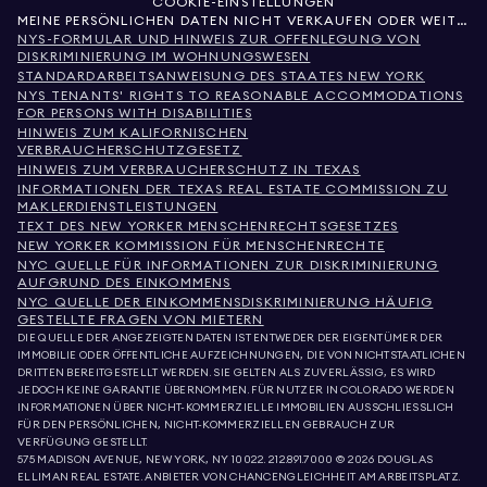
COOKIE-EINSTELLUNGEN
MEINE PERSÖNLICHEN DATEN NICHT VERKAUFEN ODER WEITERGEBEN
NYS-FORMULAR UND HINWEIS ZUR OFFENLEGUNG VON
DISKRIMINIERUNG IM WOHNUNGSWESEN
STANDARDARBEITSANWEISUNG DES STAATES NEW YORK
NYS TENANTS' RIGHTS TO REASONABLE ACCOMMODATIONS
FOR PERSONS WITH DISABILITIES
HINWEIS ZUM KALIFORNISCHEN
VERBRAUCHERSCHUTZGESETZ
HINWEIS ZUM VERBRAUCHERSCHUTZ IN TEXAS
INFORMATIONEN DER TEXAS REAL ESTATE COMMISSION ZU
MAKLERDIENSTLEISTUNGEN
TEXT DES NEW YORKER MENSCHENRECHTSGESETZES
NEW YORKER KOMMISSION FÜR MENSCHENRECHTE
NYC QUELLE FÜR INFORMATIONEN ZUR DISKRIMINIERUNG
AUFGRUND DES EINKOMMENS
NYC QUELLE DER EINKOMMENSDISKRIMINIERUNG HÄUFIG
GESTELLTE FRAGEN VON MIETERN
DIE QUELLE DER ANGEZEIGTEN DATEN IST ENTWEDER DER EIGENTÜMER DER
IMMOBILIE ODER ÖFFENTLICHE AUFZEICHNUNGEN, DIE VON NICHTSTAATLICHEN
DRITTEN BEREITGESTELLT WERDEN. SIE GELTEN ALS ZUVERLÄSSIG, ES WIRD
JEDOCH KEINE GARANTIE ÜBERNOMMEN. FÜR NUTZER IN COLORADO WERDEN
INFORMATIONEN ÜBER NICHT-KOMMERZIELLE IMMOBILIEN AUSSCHLIESSLICH
FÜR DEN PERSÖNLICHEN, NICHT-KOMMERZIELLEN GEBRAUCH ZUR
VERFÜGUNG GESTELLT.
575 MADISON AVENUE, NEW YORK, NY 10022.
212.891.7000
© 2026 DOUGLAS
ELLIMAN REAL ESTATE. ANBIETER VON CHANCENGLEICHHEIT AM ARBEITSPLATZ.