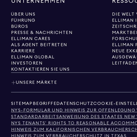
UNTERNEHMEN
RESSO
ÜBER UNS
DIE WELT
FÜHRUNG
ELLIMAN 
BÜROS
ZEITSCHR
PRESSE & NACHRICHTEN
MARKTBE
ELLIMAN CARES
FORSCHU
ALS AGENT BEITRETEN
ELLIMAN 
KARRIERE
ELLIMAN GLOBAL
AUSGEWÄ
INVESTOREN
LEITFÄDE
KONTAKTIEREN SIE UNS
UNSERE MÄRKTE
SITEMAP
BEGRIFFE
DATENSCHUTZ
COOKIE-EINSTE
NYS-FORMULAR UND HINWEIS ZUR OFFENLEGUNG
STANDARDARBEITSANWEISUNG DES STAATES NEW
NYS TENANTS' RIGHTS TO REASONABLE ACCOMMOD
HINWEIS ZUM KALIFORNISCHEN VERBRAUCHERSC
HINWEIS ZUM VERBRAUCHERSCHUTZ IN TEXAS