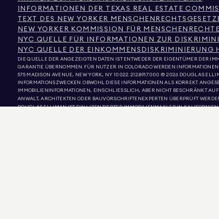
INFORMATIONEN DER TEXAS REAL ESTATE COMMI
TEXT DES NEW YORKER MENSCHENRECHTSGESETZ
NEW YORKER KOMMISSION FÜR MENSCHENRECHT
NYC QUELLE FÜR INFORMATIONEN ZUR DISKRIMI
NYC QUELLE DER EINKOMMENSDISKRIMINIERUNG 
DIE QUELLE DER ANGEZEIGTEN DATEN IST ENTWEDER DER EIGENTÜMER DER IMM
GARANTIE ÜBERNOMMEN. FÜR NUTZER IN COLORADO WERDEN INFORMATIONEN 
575 MADISON AVENUE, NEW YORK, NY 10022.
212.891.7000
© 2026 DOUGLAS ELLIM
INFORMATIONSZWECKEN. OBWOHL DIESE INFORMATIONEN ALS KORREKT ANGE
IMMOBILIENINFORMATIONEN, EINSCHLIESSLICH, ABER NICHT BESCHRÄNKT A
ANWALT, ARCHITEKTEN ODER BAUVORSCHRIFTENEXPERTEN ÜBERPRÜFT WERDEN. 
DOUGLAS ELLIMAN IST EIN LIZENZIERTER IMMOBILIENMAKLER IN KALIFORNIEN MIT
LIZENZ-NR. REO40000160, IN FLORIDA MIT DER LIZENZ-NR. CQ1020232, IN MARY
NEW YORK MIT DER LIZENZNR. 10991211812, TEXAS MIT DER LIZENZNR. 9008706 U
BETRÜGER GEBEN SICH ALS IMMOBILIENMAKLER AUS UND VERWENDEN AKTIVE 
HABEN, WENDEN SIE SICH BITTE DIREKT AN DEN MAKLER ÜBER DEN LINK „MAK
GEBÜHREN SIND NACH NEW YORKER RECHT VERBOTEN. WENN SIE EINE VERDÄCH
DIE VERBRAUCHERWARNUNG DES NEW YORK STATE DEPARTMENT OF STATE KÖNN
DIESE WEBSITE WURDE AUS GRÜNDEN DER BENUTZERFREUNDLICHKEIT MITHIL
KANN DIE MASCHINELLE ÜBERSETZUNG FEHLER ENTHALTEN UND ERSETZT KEI
GEWÄHRLEISTUNG HINSICHTLICH IHRER GENAUIGKEIT, ZUVERLÄSSIGKEIT ODER VO
EBSITE IST DIE ENGLISCHE VERSION. ETWAIGE ABWEICHUNGEN IN DER ÜBERSE
POWERED BY
PURLIN.AI