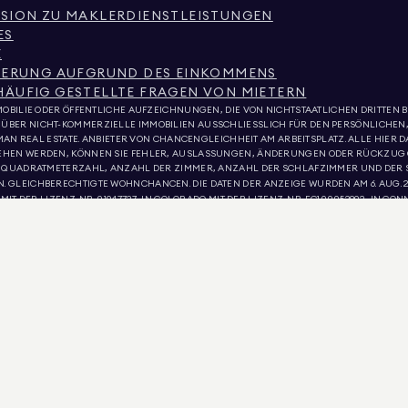
SSION ZU MAKLERDIENSTLEISTUNGEN
ES
E
NIERUNG AUFGRUND DES EINKOMMENS
HÄUFIG GESTELLTE FRAGEN VON MIETERN
OBILIE ODER ÖFFENTLICHE AUFZEICHNUNGEN, DIE VON NICHTSTAATLICHEN DRITTEN BE
ÜBER NICHT-KOMMERZIELLE IMMOBILIEN AUSSCHLIESSLICH FÜR DEN PERSÖNLICHEN
AN REAL ESTATE. ANBIETER VON CHANCENGLEICHHEIT AM ARBEITSPLATZ. ALLE HIER 
SEHEN WERDEN, KÖNNEN SIE FEHLER, AUSLASSUNGEN, ÄNDERUNGEN ODER RÜCKZUG
UF QUADRATMETERZAHL, ANZAHL DER ZIMMER, ANZAHL DER SCHLAFZIMMER UND DER 
GLEICHBERECHTIGTE WOHNCHANCEN. DIE DATEN DER ANZEIGE WURDEN AM 6. AUG. 20
 DER LIZENZ-NR. 01947727, IN COLORADO MIT DER LIZENZ-NR. EC100053892, IN CONNE
LAND MIT DER LIZENZ-NR. 645270, IN MASSACHUSETTS MIT DER LIZENZ-NR. 422764, IN 
ND VIRGINIA MIT DER LIZENZNR. 0226035659.
ANZEIGEN, UM FALSCHE ANZAHLUNGEN ZU VERLANGEN. WENN SIE FRAGEN ZUR LEGI
ELER” IM OBEREN MENÜ. DOUGLAS ELLIMAN VERLANGT NIEMALS ZAHLUNGEN FÜR DIE 
TIGE GELDFORDERUNG ERHALTEN, ÜBERWEISEN SIE KEIN GELD. MELDEN SIE DIES DEM
EN SIE HIER
LESEN.
FE EINER AUTOMATISIERTEN SOFTWARE ÜBERSETZT. OBWOHL ANGEMESSENE ANSTRE
NE MENSCHLICHE ÜBERSETZUNG. DIE ÜBERSETZUNGEN WERDEN „WIE BESEHEN“ BEREI
LLSTÄNDIGKEIT. EINIGE INHALTE (EINSCHLIESSLICH BILDER ODER VIDEOS) SIND MÖGL
TZUNG SIND NICHT BINDEND UND HABEN KEINE RECHTLICHE WIRKUNG; DIE ENGLISCHE