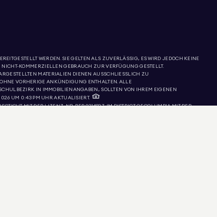
REITGESTELLT WERDEN. SIE GELTEN ALS ZUVERLÄSSIG, ES WIRD JEDOCH KEINE
, NICHT-KOMMERZIELLEN GEBRAUCH ZUR VERFÜGUNG GESTELLT.
DARGESTELLTEN MATERIALIEN DIENEN AUSSCHLIESSLICH ZU
 OHNE VORHERIGE ANKÜNDIGUNG ENTHALTEN. ALLE
SCHULBEZIRK IN IMMOBILIENANGABEN, SOLLTEN VON IHREM EIGENEN
26 UM 0:43 PM UHR AKTUALISIERT.
CTICUT MIT DER LIZENZ-NR. REB.0314827, IM DISTRICT OF COLUMBIA MIT DER
NEVADA MIT DER LIZENZ-NR. 1454643, NEW JERSEY MIT DER LIZENZNR. 0572105,
TIMITÄT EINES MAKLERS ODER EINES ANGEBOTS VON DOUGLAS ELLIMAN
RESERVIERUNG, HALTUNG ODER BESICHTIGUNG EINER IMMOBILIE. DIESE
 NYS DEPARTMENT OF STATE UND BENACHRICHTIGEN SIE DOUGLAS ELLIMAN.
NGUNGEN UNTERNOMMEN WURDEN, UM DIE GENAUIGKEIT ZU GEWÄHRLEISTEN,
TGESTELLT, OHNE AUSDRÜCKLICHE ODER STILLSCHWEIGENDE
ICHERWEISE NICHT KORREKT ÜBERSETZT. DIE OFFIZIELLE VERSION DIESER W
 VERSION IST MASSGEBEND.