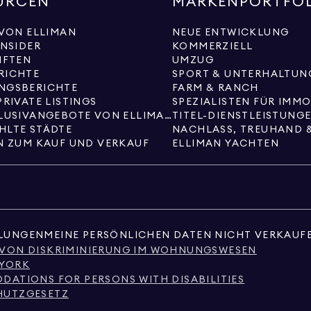
URCEN
MARKENPORTFO
 VON ELLIMAN
NEUE ENTWICKLUNG
INSIDER
KOMMERZIELL
IFTEN
UMZUG
RICHTE
SPORT & UNTERHALTUN
NGSBERICHTE
FARM & RANCH
PRIVATE LISTINGS
SPEZIALISTEN FÜR IMM
NEUE EXKLUSIVANGEBOTE VON ELLIMAN
TITEL-DIENSTLEISTUNG
HLTE STÄDTE
NACHLASS, TREUHAND 
N ZUM KAUF UND VERKAUF
ELLIMAN YACHTEN
LLUNGEN
MEINE PERSÖNLICHEN DATEN NICHT VERKAUF
 VON DISKRIMINIERUNG IM WOHNUNGSWESEN
 YORK
ATIONS FOR PERSONS WITH DISABILITIES
HUTZGESETZ